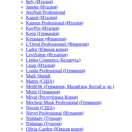
Itely (Италия)
Janeke (Италия)
JessNail Professional
Kaaral (Италия)
Kapous Professional (Италия)
KayPro (Италия)
Keen (Германия)
Kerastase (Франция)
L'Oreal Professionnel (Франция)
Lador (Южная корея)
LeviSsime (Испания)
Limba Cosmetics (Беларусь)
Lisap (Италия)
Londa Professional (Германия)
Mark Shmidt
Matrix (США)
MediOK (Германия, Малайзия, Китай и др.)
Mertz (Германия)
Miyul (Республика Корея)
Mocheqi Musk Professional (Германия)
Nioxin (США)
Nirvel Professional (Испания)
Nishlady (Турция)
Nishman (Турция)
Olivia Garden (Южная корея)