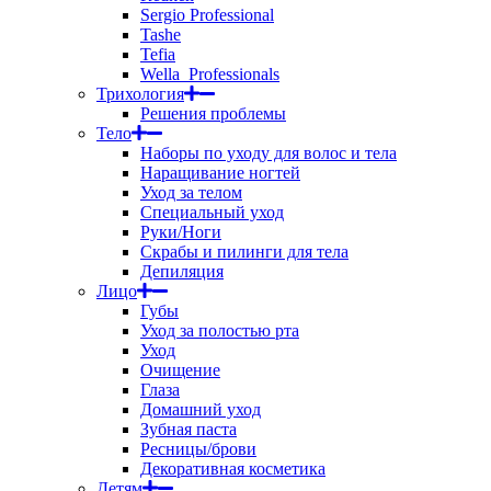
Sergio Professional
Tashe
Tefia
Wella_Professionals
Трихология
Решения проблемы
Тело
Наборы по уходу для волос и тела
Наращивание ногтей
Уход за телом
Специальный уход
Руки/Ноги
Скрабы и пилинги для тела
Депиляция
Лицо
Губы
Уход за полостью рта
Уход
Очищение
Глаза
Домашний уход
Зубная паста
Ресницы/брови
Декоративная косметика
Детям