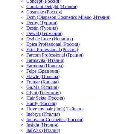
Concept (Россия)
Constant Delight (Италия)
Cosmake (Россия)
Dcm (Diapason Cosmetics Milano ,Италия)
Derby (Турция)
Destin (Турция)
Dewal (Германия)
Dsd de Luxe (Испания)
Epica Professional (Россия)
Estel Professional (Россия)
Farcom Professional (Греция)
Farmavita (Италия)
Farmona (Польша)
Felps (Бразилия)
Flawle (Польша)
Framar (Канада)
Ga.Ma (Италия)
Glynt (Германия)
Hair Sekta (Россия)
Hardy (Россия)
I love my hair (ilmh) Тайвань
Inebrya (Италия)
Innovator Cosmetics (Россия)
Insight (Италия)
ItalWax (Италия)