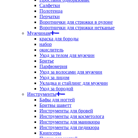
Салфетки
Полотенца
Перчатки
Воротнички для стрижки в рулоне
Воротнички для стрижки нетканые
Мужчинам
краска для бороды
набор
окислитель
Уход за телом для мужчин
Бритье
Парфюмерия
Уход за волосами для мужчин
Уход за лицом
Укладка и стайлинг для мужчин
Уход за бородой
Инструменты
Бафы для ногтей
Бритвы шаветт
Инструменты для бровей
Инструменты для косметолога
Инструменты для маникюра
Инструменты для педикюра
Книпсеры