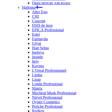
Окислители для волос
Наборы
Alter Ego
CHI
Concept
DSD de luxe
EPICA Professional
Estel
Farmavita
Glynt
Hair Sekta
Inebrya
Insight
Itely
Kaypro
L'Oreal Professionnel
Limba
Lisap
Londa Professional
Matrix
Mocheqi Musk Professional
Nirvel Professional
Oyster Cosmetics
Periche Profesional
Redken