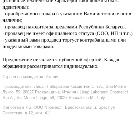
(основные технические характеристики должны быть
идентичны);
· приобретаемого товара в указанном Вами источнике нет в
наличии;
· продавец находится за пределами Республики Беларусь;
· продавец не имеет официального статуса (ООО, ИП и т.п.)
· указанный вами продавец торгует контрабандными или
поддельными товарами.
Предложение не является публичной офертой. Каждое
обращение рассматривается индивидуально.
Страна производства: Италия
Производитель: Лисап Лаборатори Косметики С.п.А., Виа Монте
Лунго, 59, 20027 Рескальдина, Италия / Lisap Laboratori Cosmetici
S.p.A., Via Monte Lungo, 59, 20027 Rescaldina MI, Italy
Импортер в РБ: ООО "Люмекс", Брестская обл.,г. Брест,ул.
Советская, д.12, ком. 411
–