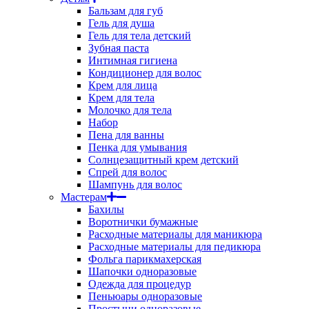
Бальзам для губ
Гель для душа
Гель для тела детский
Зубная паста
Интимная гигиена
Кондиционер для волос
Крем для лица
Крем для тела
Молочко для тела
Набор
Пена для ванны
Пенка для умывания
Солнцезащитный крем детский
Спрей для волос
Шампунь для волос
Мастерам
Бахилы
Воротнички бумажные
Расходные материалы для маникюра
Расходные материалы для педикюра
Фольга парикмахерская
Шапочки одноразовые
Одежда для процедур
Пеньюары одноразовые
Простыни одноразовые