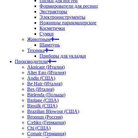
Пилки для ногтей
Формирователи для ресниц
Экстракторы
Электроинструменты
Ножницы парикмахерские
Косметички
Сумки
Животным
Шампунь
Техника
Приборы для укладки
Производители
Aknicare (Италия)
Alter Ego (Италия)
Andis (США)
Be Hair (Италия)
Bes (Италия)
Bielenda (Польша)
Biolage (США)
Biosilk (США)
Brazilian Blowout (США)
Bronsun (Россия)
C:ehko (Германия)
Chi (США)
Comair (Германия)