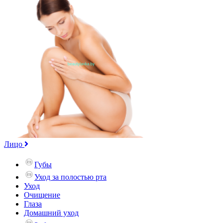
Лицо
Губы
Уход за полостью рта
Уход
Очищение
Глаза
Домашний уход