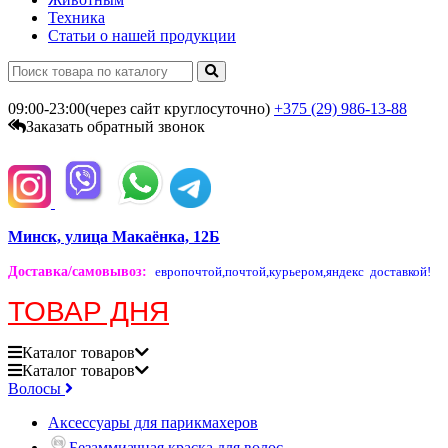
Техника
Статьи о нашей продукции
09:00-23:00(через сайт круглосуточно)
+375 (29)
986-13-88
Заказать обратный звонок
Минск, улица Макаёнка, 12Б
Доставка/самовывоз
:
европочтой,
почтой,
курьером,
яндекс доставкой!
ТОВАР ДНЯ
Каталог
товаров
Каталог
товаров
Волосы
Аксессуары для парикмахеров
Безаммиачная краска для волос