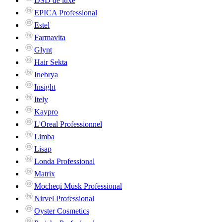
DSD de luxe
EPICA Professional
Estel
Farmavita
Glynt
Hair Sekta
Inebrya
Insight
Itely
Kaypro
L'Oreal Professionnel
Limba
Lisap
Londa Professional
Matrix
Mocheqi Musk Professional
Nirvel Professional
Oyster Cosmetics