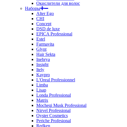
Окислители для волос
Наборы
Alter Ego
CHI
Concept
DSD de luxe
EPICA Professional
Estel
Farmavita
Glynt
Hair Sekta
Inebrya
Insight
Itely
Kaypro
L'Oreal Professionnel
Limba
Lisap
Londa Professional
Matrix
Mocheqi Musk Professional
Nirvel Professional
Oyster Cosmetics
Periche Profesional
Redken