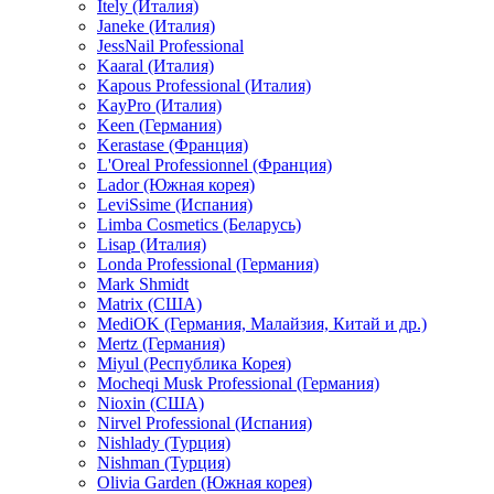
Itely (Италия)
Janeke (Италия)
JessNail Professional
Kaaral (Италия)
Kapous Professional (Италия)
KayPro (Италия)
Keen (Германия)
Kerastase (Франция)
L'Oreal Professionnel (Франция)
Lador (Южная корея)
LeviSsime (Испания)
Limba Cosmetics (Беларусь)
Lisap (Италия)
Londa Professional (Германия)
Mark Shmidt
Matrix (США)
MediOK (Германия, Малайзия, Китай и др.)
Mertz (Германия)
Miyul (Республика Корея)
Mocheqi Musk Professional (Германия)
Nioxin (США)
Nirvel Professional (Испания)
Nishlady (Турция)
Nishman (Турция)
Olivia Garden (Южная корея)