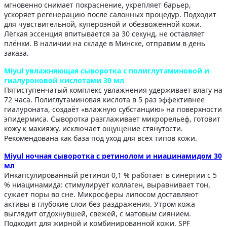
мгновенно снимает покраснение, укрепляет барьер,
ускоряет регенерацию после салонных процедур. Подходит
для чувствительной, куперозной и обезвоженной кожи.
Лёгкая эссенция впитывается за 30 секунд, не оставляет
плёнки. В наличии на складе в Минске, отправим в день
заказа.
Miyul увлажняющая сыворотка с полиглутаминовой и
гиалуроновой кислотами 30 мл
Пятиступенчатый комплекс увлажнения удерживает влагу на
72 часа. Полиглутаминовая кислота в 5 раз эффективнее
гиалуроната, создаёт «влажную субстанцию» на поверхности
эпидермиса. Сыворотка разглаживает микрорельеф, готовит
кожу к макияжу, исключает ощущение стянутости.
Рекомендована как база под уход для всех типов кожи.
Miyul ночная сыворотка с ретинолом и ниацинамидом 30
мл
Инкапсулированный ретинол 0,1 % работает в синергии с 5
% ниацинамида: стимулирует коллаген, выравнивает тон,
сужает поры во сне. Микросферы липосом доставляют
активы в глубокие слои без раздражения. Утром кожа
выглядит отдохнувшей, свежей, с матовым сиянием.
Подходит для жирной и комбинированной кожи. SPF