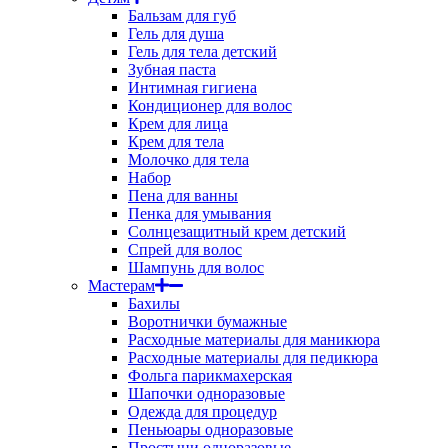
Бальзам для губ
Гель для душа
Гель для тела детский
Зубная паста
Интимная гигиена
Кондиционер для волос
Крем для лица
Крем для тела
Молочко для тела
Набор
Пена для ванны
Пенка для умывания
Солнцезащитный крем детский
Спрей для волос
Шампунь для волос
Мастерам
Бахилы
Воротнички бумажные
Расходные материалы для маникюра
Расходные материалы для педикюра
Фольга парикмахерская
Шапочки одноразовые
Одежда для процедур
Пеньюары одноразовые
Простыни одноразовые