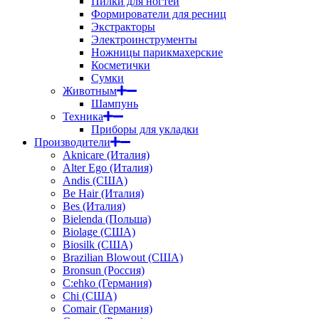
Пилки для ногтей
Формирователи для ресниц
Экстракторы
Электроинструменты
Ножницы парикмахерские
Косметички
Сумки
Животным
Шампунь
Техника
Приборы для укладки
Производители
Aknicare (Италия)
Alter Ego (Италия)
Andis (США)
Be Hair (Италия)
Bes (Италия)
Bielenda (Польша)
Biolage (США)
Biosilk (США)
Brazilian Blowout (США)
Bronsun (Россия)
C:ehko (Германия)
Chi (США)
Comair (Германия)