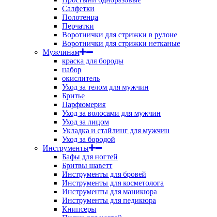
Салфетки
Полотенца
Перчатки
Воротнички для стрижки в рулоне
Воротнички для стрижки нетканые
Мужчинам
краска для бороды
набор
окислитель
Уход за телом для мужчин
Бритье
Парфюмерия
Уход за волосами для мужчин
Уход за лицом
Укладка и стайлинг для мужчин
Уход за бородой
Инструменты
Бафы для ногтей
Бритвы шаветт
Инструменты для бровей
Инструменты для косметолога
Инструменты для маникюра
Инструменты для педикюра
Книпсеры