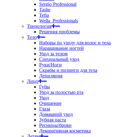
Sergio Professional
Tashe
Tefia
Wella_Professionals
Трихология
Решения проблемы
Тело
Наборы по уходу для волос и тела
Наращивание ногтей
Уход за телом
Специальный уход
Руки/Ноги
Скрабы и пилинги для тела
Депиляция
Лицо
Губы
Уход за полостью рта
Уход
Очищение
Глаза
Домашний уход
Зубная паста
Ресницы/брови
Декоративная косметика
Детям