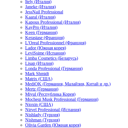
Itely (Италия)
Janeke (Италия)
JessNail Professional
Kaaral (Италия)
Kapous Professional (Италия)
KayPro (Италия)
Keen (Германия)
Kerastase (Франция)
L'Oreal Professionnel (Франция)
Lador (Южная корея)
LeviSsime (Испания)
Limba Cosmetics (Беларусь)
Lisap (Италия)
Londa Professional (Германия)
Mark Shmidt
Matrix (США)
MediOK (Германия, Малайзия, Китай и др.)
Mertz (Германия)
Miyul (Республика Корея)
Mocheqi Musk Professional (Германия)
Nioxin (США)
Nirvel Professional (Испания)
Nishlady (Турция)
Nishman (Турция)
Olivia Garden (Южная корея)