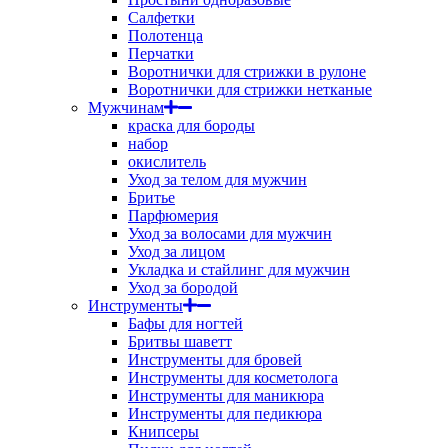
Салфетки
Полотенца
Перчатки
Воротнички для стрижки в рулоне
Воротнички для стрижки нетканые
Мужчинам
краска для бороды
набор
окислитель
Уход за телом для мужчин
Бритье
Парфюмерия
Уход за волосами для мужчин
Уход за лицом
Укладка и стайлинг для мужчин
Уход за бородой
Инструменты
Бафы для ногтей
Бритвы шаветт
Инструменты для бровей
Инструменты для косметолога
Инструменты для маникюра
Инструменты для педикюра
Книпсеры