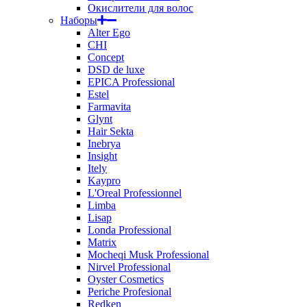
Окислители для волос
Наборы
Alter Ego
CHI
Concept
DSD de luxe
EPICA Professional
Estel
Farmavita
Glynt
Hair Sekta
Inebrya
Insight
Itely
Kaypro
L'Oreal Professionnel
Limba
Lisap
Londa Professional
Matrix
Mocheqi Musk Professional
Nirvel Professional
Oyster Cosmetics
Periche Profesional
Redken