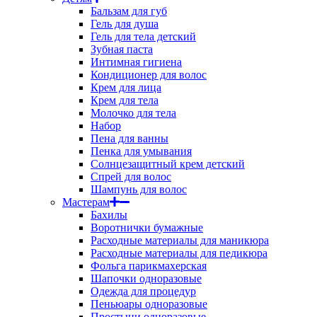
Бальзам для губ
Гель для душа
Гель для тела детский
Зубная паста
Интимная гигиена
Кондиционер для волос
Крем для лица
Крем для тела
Молочко для тела
Набор
Пена для ванны
Пенка для умывания
Солнцезащитный крем детский
Спрей для волос
Шампунь для волос
Мастерам
Бахилы
Воротнички бумажные
Расходные материалы для маникюра
Расходные материалы для педикюра
Фольга парикмахерская
Шапочки одноразовые
Одежда для процедур
Пеньюары одноразовые
Простыни одноразовые