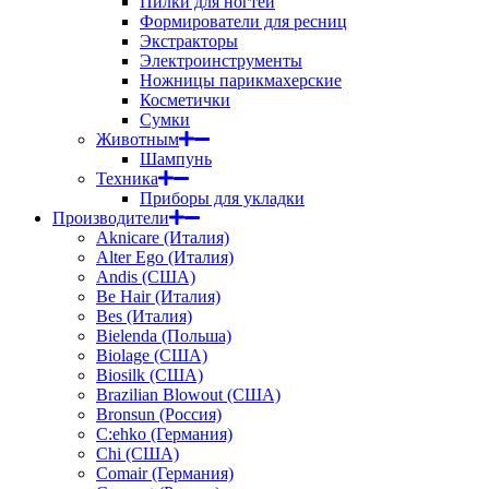
Пилки для ногтей
Формирователи для ресниц
Экстракторы
Электроинструменты
Ножницы парикмахерские
Косметички
Сумки
Животным
Шампунь
Техника
Приборы для укладки
Производители
Aknicare (Италия)
Alter Ego (Италия)
Andis (США)
Be Hair (Италия)
Bes (Италия)
Bielenda (Польша)
Biolage (США)
Biosilk (США)
Brazilian Blowout (США)
Bronsun (Россия)
C:ehko (Германия)
Chi (США)
Comair (Германия)