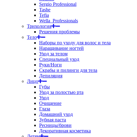
Sergio Professional
Tashe
Tefia
Wella_Professionals
Трихология
Решения проблемы
Тело
Наборы по уходу для волос и тела
Наращивание ногтей
Уход за телом
Специальный уход
Руки/Ноги
Скрабы и пилинги для тела
Депиляция
Лицо
Губы
Уход за полостью рта
Уход
Очищение
Глаза
Домашний уход
Зубная паста
Ресницы/брови
Декоративная косметика
Детям