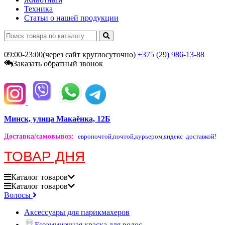
Техника
Статьи о нашей продукции
09:00-23:00(через сайт круглосуточно)
+375 (29)
986-13-88
Заказать обратный звонок
Минск, улица Макаёнка, 12Б
Доставка/самовывоз
:
европочтой,
почтой,
курьером,
яндекс доставкой!
ТОВАР ДНЯ
Каталог
товаров
Каталог
товаров
Волосы
Аксессуары для парикмахеров
Безаммиачная краска для волос