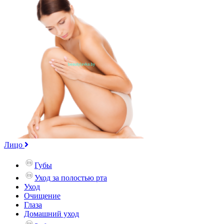
Лицо
Губы
Уход за полостью рта
Уход
Очищение
Глаза
Домашний уход