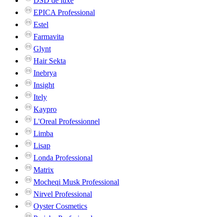
DSD de luxe
EPICA Professional
Estel
Farmavita
Glynt
Hair Sekta
Inebrya
Insight
Itely
Kaypro
L'Oreal Professionnel
Limba
Lisap
Londa Professional
Matrix
Mocheqi Musk Professional
Nirvel Professional
Oyster Cosmetics