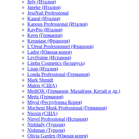
Itely (Италия)
Janeke (Италия)
JessNail Professional
Kaaral (Италия)
Kapous Professional (Италия)
KayPro (Италия)
Keen (Германия)
Kerastase (Франция)
L'Oreal Professionnel (Франция)
Lador (Южная корея)
LeviSsime (Испания)
Limba Cosmetics (Беларусь)
Lisap (Италия)
Londa Professional (Германия)
Mark Shmidt
Matrix (США)
MediOK (Германия, Малайзия, Китай и др.)
Mertz (Германия)
Miyul (Республика Корея)
Mocheqi Musk Professional (Германия)
Nioxin (США)
Nirvel Professional (Испания)
Nishlady (Турция)
Nishman (Турция)
Olivia Garden (Южная корея)