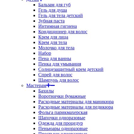
Бальзам для губ
Гель для душа
Гель для тела детский
Зубная паста
Интимная гигиена
Кондиционер для волос
Крем для лица
Крем для тела
Молочко для тела
Набор
Пена для ванны
Пенка для умывания
Солнцезащитный крем детский
Спрей для волос
Шампунь для волос
Мастерам
Бахилы
Воротнички бумажные
Расходные материалы для маникюра
Расходные материалы для педикюра
Фольга парикмахерская
Шапочки одноразовые
Одежда для процедур
Пеньюары одноразовые
Простыни одноразовые