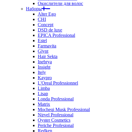
Окислители для волос
Наборы
Alter Ego
CHI
Concept
DSD de luxe
EPICA Professional
Estel
Farmavita
Glynt
Hair Sekta
Inebrya
Insight
Itely
Kaypro
L'Oreal Professionnel
Limba
Lisap
Londa Professional
Matrix
Mocheqi Musk Professional
Nirvel Professional
Oyster Cosmetics
Periche Profesional
Redken