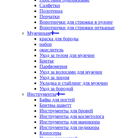
Салфетки
Полотенца
Перчатки
Воротнички для стрижки в рулоне
Воротнички для стрижки нетканые
Мужчинам
краска для бороды
набор
окислитель
Уход за телом для мужчин
Бритье
Парфюмерия
Уход за волосами для мужчин
Уход за лицом
Укладка и стайлинг для мужчин
Уход за бородой
Инструменты
Бафы для ногтей
Бритвы шаветт
Инструменты для бровей
Инструменты для косметолога
Инструменты для маникюра
Инструменты для педикюра
Книпсеры