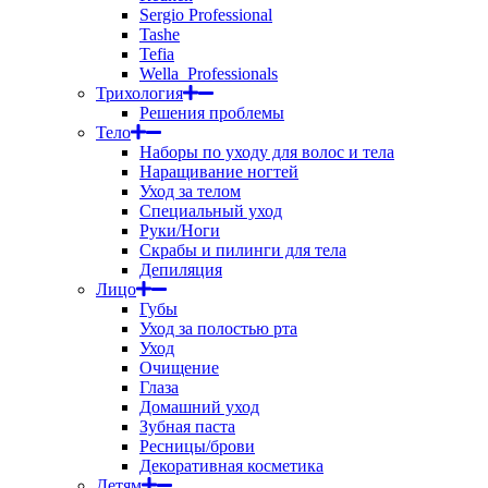
Sergio Professional
Tashe
Tefia
Wella_Professionals
Трихология
Решения проблемы
Тело
Наборы по уходу для волос и тела
Наращивание ногтей
Уход за телом
Специальный уход
Руки/Ноги
Скрабы и пилинги для тела
Депиляция
Лицо
Губы
Уход за полостью рта
Уход
Очищение
Глаза
Домашний уход
Зубная паста
Ресницы/брови
Декоративная косметика
Детям