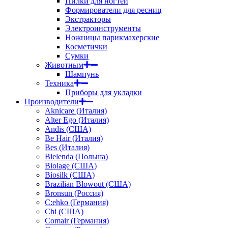
Пилки для ногтей
Формирователи для ресниц
Экстракторы
Электроинструменты
Ножницы парикмахерские
Косметички
Сумки
Животным
Шампунь
Техника
Приборы для укладки
Производители
Aknicare (Италия)
Alter Ego (Италия)
Andis (США)
Be Hair (Италия)
Bes (Италия)
Bielenda (Польша)
Biolage (США)
Biosilk (США)
Brazilian Blowout (США)
Bronsun (Россия)
C:ehko (Германия)
Chi (США)
Comair (Германия)