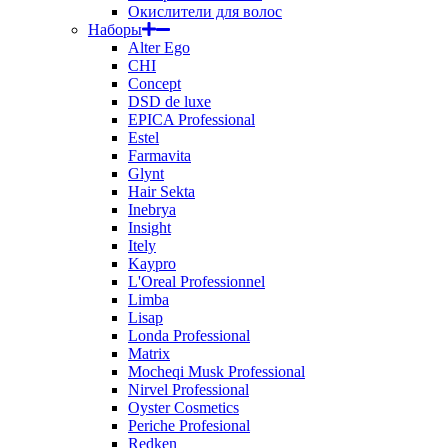
Окислители для волос
Наборы
Alter Ego
CHI
Concept
DSD de luxe
EPICA Professional
Estel
Farmavita
Glynt
Hair Sekta
Inebrya
Insight
Itely
Kaypro
L'Oreal Professionnel
Limba
Lisap
Londa Professional
Matrix
Mocheqi Musk Professional
Nirvel Professional
Oyster Cosmetics
Periche Profesional
Redken