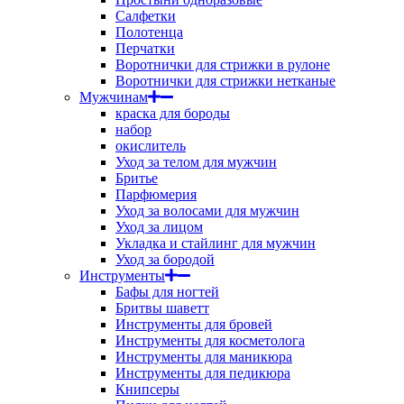
Салфетки
Полотенца
Перчатки
Воротнички для стрижки в рулоне
Воротнички для стрижки нетканые
Мужчинам
краска для бороды
набор
окислитель
Уход за телом для мужчин
Бритье
Парфюмерия
Уход за волосами для мужчин
Уход за лицом
Укладка и стайлинг для мужчин
Уход за бородой
Инструменты
Бафы для ногтей
Бритвы шаветт
Инструменты для бровей
Инструменты для косметолога
Инструменты для маникюра
Инструменты для педикюра
Книпсеры