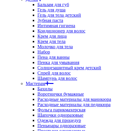
Бальзам для губ
Гель для душа
Гель для тела детский
Зубная паста
Интимная гигиена
Кондиционер для волос
Крем для лица
Крем для тела
Молочко для тела
Набор
Пена для ванны
Пенка для умывания
Солнцезащитный крем детский
Спрей для волос
Шампунь для волос
Мастерам
Бахилы
Воротнички бумажные
Расходные материалы для маникюра
Расходные материалы для педикюра
Фольга парикмахерская
Шапочки одноразовые
Одежда для процедур
Пеньюары одноразовые
Простыни одноразовые