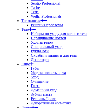
Sergio Professional
Tashe
Tefia
Wella_Professionals
Трихология
Решения проблемы
Тело
Наборы по уходу для волос и тела
Наращивание ногтей
Уход за телом
Специальный уход
Руки/Ноги
Скрабы и пилинги для тела
Депиляция
Лицо
Губы
Уход за полостью рта
Уход
Очищение
Глаза
Домашний уход
Зубная паста
Ресницы/брови
Декоративная косметика
Детям