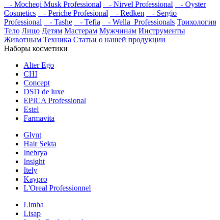
- Mocheqi Musk Professional
- Nirvel Professional
- Oyster
Cosmetics
- Periche Profesional
- Redken
- Sergio
Professional
- Tashe
- Tefia
- Wella_Professionals
Трихология
Тело
Лицо
Детям
Мастерам
Мужчинам
Инструменты
Животным
Техника
Статьи о нашей продукции
Наборы косметики
Alter Ego
CHI
Concept
DSD de luxe
EPICA Professional
Estel
Farmavita
Glynt
Hair Sekta
Inebrya
Insight
Itely
Kaypro
L'Oreal Professionnel
Limba
Lisap