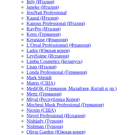
Itely (Италия)
Janeke (Италия)
JessNail Professional
Kaaral (Италия)
Kapous Professional (Италия)
KayPro (Италия)
Keen (Германия)
Kerastase (Франция)
L'Oreal Professionnel (Франция)
Lador (Южная корея)
LeviSsime (Испания)
Limba Cosmetics (Беларусь)
Lisap (Италия)
Londa Professional (Германия)
Mark Shmidt
Matrix (США)
MediOK (Германия, Малайзия, Китай и др.)
Mertz (Германия)
Miyul (Республика Корея)
Mocheqi Musk Professional (Германия)
Nioxin (США)
Nirvel Professional (Испания)
Nishlady (Турция)
Nishman (Турция)
Olivia Garden (Южная корея)