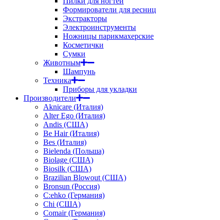
Пилки для ногтей
Формирователи для ресниц
Экстракторы
Электроинструменты
Ножницы парикмахерские
Косметички
Сумки
Животным
Шампунь
Техника
Приборы для укладки
Производители
Aknicare (Италия)
Alter Ego (Италия)
Andis (США)
Be Hair (Италия)
Bes (Италия)
Bielenda (Польша)
Biolage (США)
Biosilk (США)
Brazilian Blowout (США)
Bronsun (Россия)
C:ehko (Германия)
Chi (США)
Comair (Германия)