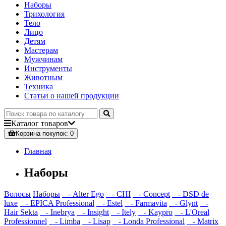
Наборы
Трихология
Тело
Лицо
Детям
Мастерам
Мужчинам
Инструменты
Животным
Техника
Статьи о нашей продукции
Каталог
товаров
Корзина
покупок
: 0
Главная
Наборы
Волосы
Наборы
- Alter Ego
- CHI
- Concept
- DSD de
luxe
- EPICA Professional
- Estel
- Farmavita
- Glynt
-
Hair Sekta
- Inebrya
- Insight
- Itely
- Kaypro
- L'Oreal
Professionnel
- Limba
- Lisap
- Londa Professional
- Matrix