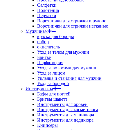
Салфетки
Полотенца
Перчатки
Воротнички для стрижки в рулоне
Воротнички для стрижки нетканые
Мужчинам
краска для бороды
набор
окислитель
Уход за телом для мужчин
Бритье
Парфюмерия
Уход за волосами для мужчин
Уход за лицом
Укладка и стайлинг для мужчин
Уход за бородой
Инструменты
Бафы для ногтей
Бритвы шаветт
Инструменты для бровей
Инструменты для косметолога
Инструменты для маникюра
Инструменты для педикюра
Книпсеры