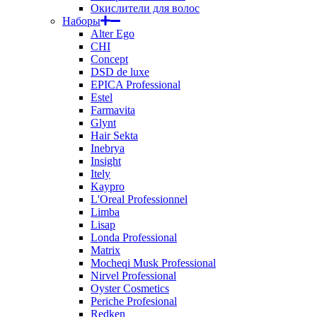
Окислители для волос
Наборы
Alter Ego
CHI
Concept
DSD de luxe
EPICA Professional
Estel
Farmavita
Glynt
Hair Sekta
Inebrya
Insight
Itely
Kaypro
L'Oreal Professionnel
Limba
Lisap
Londa Professional
Matrix
Mocheqi Musk Professional
Nirvel Professional
Oyster Cosmetics
Periche Profesional
Redken