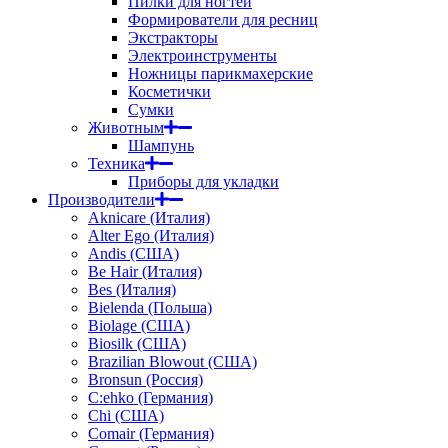
Пилки для ногтей
Формирователи для ресниц
Экстракторы
Электроинструменты
Ножницы парикмахерские
Косметички
Сумки
Животным
Шампунь
Техника
Приборы для укладки
Производители
Aknicare (Италия)
Alter Ego (Италия)
Andis (США)
Be Hair (Италия)
Bes (Италия)
Bielenda (Польша)
Biolage (США)
Biosilk (США)
Brazilian Blowout (США)
Bronsun (Россия)
C:ehko (Германия)
Chi (США)
Comair (Германия)