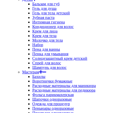
Бальзам для губ
Гель для душа
Гель для тела детский
Зубная паста
Интимная гигиена
Кондиционер для волос
Крем для лица
Крем для тела
Молочко для тела
Набор
Пена для ванны
Пенка для умывания
Солнцезащитный крем детский
Спрей для волос
Шампунь для волос
Мастерам
Бахилы
Воротнички бумажные
Расходные материалы для маникюра
Расходные материалы для педикюра
Фольга парикмахерская
Шапочки одноразовые
Одежда для процедур
Пеньюары одноразовые
Простыни одноразовые