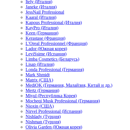
Itely (Италия)
Janeke (Италия)
JessNail Professional
Kaaral (Италия)
Kapous Professional (Италия)
KayPro (Италия)
Keen (Германия)
Kerastase (Франция)
L'Oreal Professionnel (Франция)
Lador (Южная корея)
LeviSsime (Испания)
Limba Cosmetics (Беларусь)
Lisap (Италия)
Londa Professional (Германия)
Mark Shmidt
Matrix (США)
MediOK (Германия, Малайзия, Китай и др.)
Mertz (Германия)
Miyul (Республика Корея)
Mocheqi Musk Professional (Германия)
Nioxin (США)
Nirvel Professional (Испания)
Nishlady (Турция)
Nishman (Турция)
Olivia Garden (Южная корея)