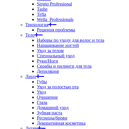
Sergio Professional
Tashe
Tefia
Wella_Professionals
Трихология
Решения проблемы
Тело
Наборы по уходу для волос и тела
Наращивание ногтей
Уход за телом
Специальный уход
Руки/Ноги
Скрабы и пилинги для тела
Депиляция
Лицо
Губы
Уход за полостью рта
Уход
Очищение
Глаза
Домашний уход
Зубная паста
Ресницы/брови
Декоративная косметика
Детям