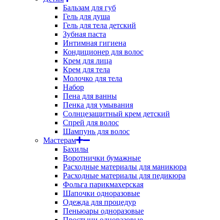
Бальзам для губ
Гель для душа
Гель для тела детский
Зубная паста
Интимная гигиена
Кондиционер для волос
Крем для лица
Крем для тела
Молочко для тела
Набор
Пена для ванны
Пенка для умывания
Солнцезащитный крем детский
Спрей для волос
Шампунь для волос
Мастерам
Бахилы
Воротнички бумажные
Расходные материалы для маникюра
Расходные материалы для педикюра
Фольга парикмахерская
Шапочки одноразовые
Одежда для процедур
Пеньюары одноразовые
Простыни одноразовые