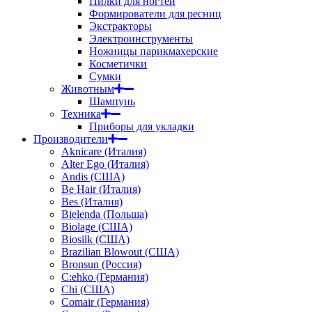
Пилки для ногтей
Формирователи для ресниц
Экстракторы
Электроинструменты
Ножницы парикмахерские
Косметички
Сумки
Животным
Шампунь
Техника
Приборы для укладки
Производители
Aknicare (Италия)
Alter Ego (Италия)
Andis (США)
Be Hair (Италия)
Bes (Италия)
Bielenda (Польша)
Biolage (США)
Biosilk (США)
Brazilian Blowout (США)
Bronsun (Россия)
C:ehko (Германия)
Chi (США)
Comair (Германия)