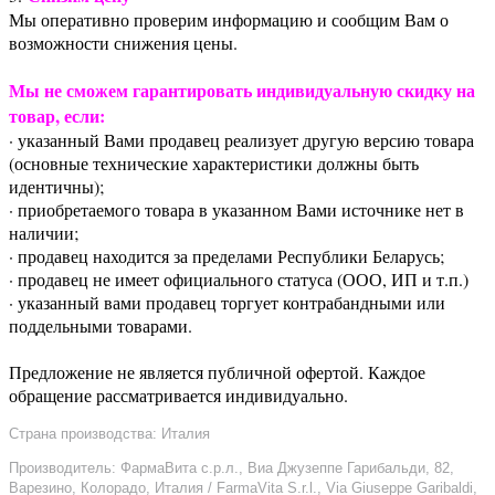
Мы оперативно проверим информацию и сообщим Вам о
возможности снижения цены.
Мы не сможем гарантировать индивидуальную скидку на
товар, если:
· указанный Вами продавец реализует другую версию товара
(основные технические характеристики должны быть
идентичны);
· приобретаемого товара в указанном Вами источнике нет в
наличии;
· продавец находится за пределами Республики Беларусь;
· продавец не имеет официального статуса (ООО, ИП и т.п.)
· указанный вами продавец торгует контрабандными или
поддельными товарами.
Предложение не является публичной офертой. Каждое
обращение рассматривается индивидуально.
Страна производства: Италия
Производитель: ФармаВита с.р.л., Виа Джузеппе Гарибальди, 82,
Варезино, Колорадо, Италия / FarmaVita S.r.l., Via Giuseppe Garibaldi,