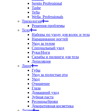
Sergio Professional
Tashe
Tefia
Wella_Professionals
Трихология
Решения проблемы
Тело
Наборы по уходу для волос и тела
Наращивание ногтей
Уход за телом
Специальный уход
Руки/Ноги
Скрабы и пилинги для тела
Депиляция
Лицо
Губы
Уход за полостью рта
Уход
Очищение
Глаза
Домашний уход
Зубная паста
Ресницы/брови
Декоративная косметика
Детям