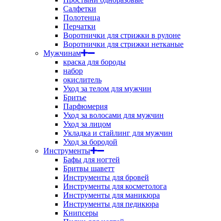
Салфетки
Полотенца
Перчатки
Воротнички для стрижки в рулоне
Воротнички для стрижки нетканые
Мужчинам
краска для бороды
набор
окислитель
Уход за телом для мужчин
Бритье
Парфюмерия
Уход за волосами для мужчин
Уход за лицом
Укладка и стайлинг для мужчин
Уход за бородой
Инструменты
Бафы для ногтей
Бритвы шаветт
Инструменты для бровей
Инструменты для косметолога
Инструменты для маникюра
Инструменты для педикюра
Книпсеры