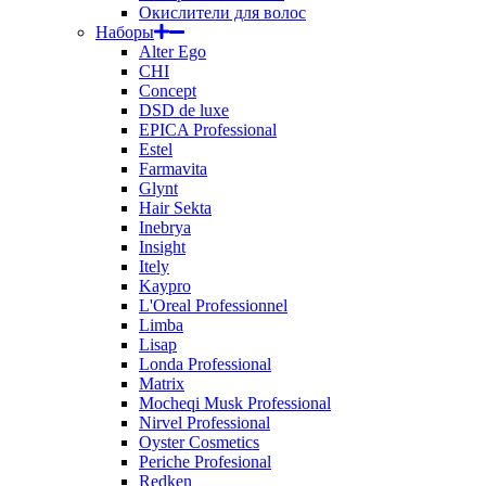
Окислители для волос
Наборы
Alter Ego
CHI
Concept
DSD de luxe
EPICA Professional
Estel
Farmavita
Glynt
Hair Sekta
Inebrya
Insight
Itely
Kaypro
L'Oreal Professionnel
Limba
Lisap
Londa Professional
Matrix
Mocheqi Musk Professional
Nirvel Professional
Oyster Cosmetics
Periche Profesional
Redken