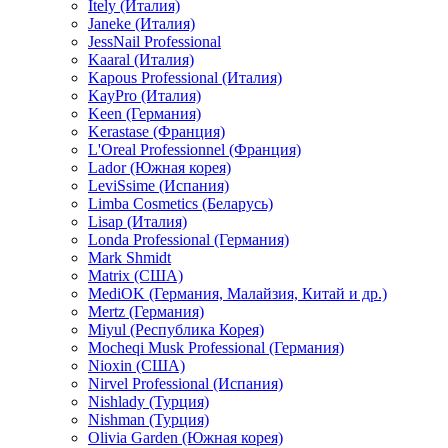
Itely (Италия)
Janeke (Италия)
JessNail Professional
Kaaral (Италия)
Kapous Professional (Италия)
KayPro (Италия)
Keen (Германия)
Kerastase (Франция)
L'Oreal Professionnel (Франция)
Lador (Южная корея)
LeviSsime (Испания)
Limba Cosmetics (Беларусь)
Lisap (Италия)
Londa Professional (Германия)
Mark Shmidt
Matrix (США)
MediOK (Германия, Малайзия, Китай и др.)
Mertz (Германия)
Miyul (Республика Корея)
Mocheqi Musk Professional (Германия)
Nioxin (США)
Nirvel Professional (Испания)
Nishlady (Турция)
Nishman (Турция)
Olivia Garden (Южная корея)