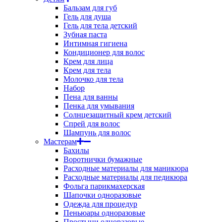
Бальзам для губ
Гель для душа
Гель для тела детский
Зубная паста
Интимная гигиена
Кондиционер для волос
Крем для лица
Крем для тела
Молочко для тела
Набор
Пена для ванны
Пенка для умывания
Солнцезащитный крем детский
Спрей для волос
Шампунь для волос
Мастерам
Бахилы
Воротнички бумажные
Расходные материалы для маникюра
Расходные материалы для педикюра
Фольга парикмахерская
Шапочки одноразовые
Одежда для процедур
Пеньюары одноразовые
Простыни одноразовые