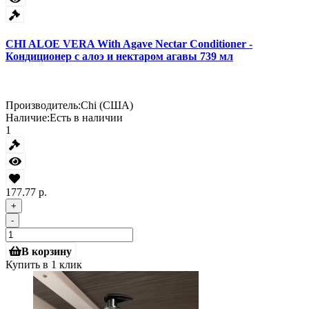
CHI ALOE VERA With Agave Nectar Conditioner -
Кондиционер с алоэ и нектаром агавы 739 мл
Производитель:
Chi (США)
Наличие:
Есть в наличии
1
177.77 р.
+
-
В корзину
Купить в 1 клик