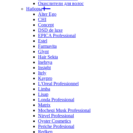
Окислители для волос
Наборы
Alter Ego
CHI
Concept
DSD de luxe
EPICA Professional
Estel
Farmavita
Glynt
Hair Sekta
Inebrya
Insight
Itely
Kaypro
L'Oreal Professionnel
Limba
Lisap
Londa Professional
Matrix
Mocheqi Musk Professional
Nirvel Professional
Oyster Cosmetics
Periche Profesional
Redken