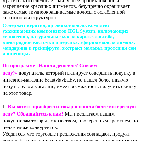
Краситель обеспечивает наилучшее проникновение и
закрепление красящих пигментов, безупречно окрашивает
даже самые трудноокрашиваемые волосы с ослабленной
кератиновой структурой.
Содержит кератин, аргановое масло, комплекс
ухаживающих компонентов HGL System, включающих
хелиогенол, натуральные масла карите, жожоба,
виноградной косточки и персика, эфирные масла лимона,
мандарина и грейпфрута, экстракт мальвы, протеины сои
и пшеницы.
По программе «Нашли дешевле? Снизим
цену!»
покупатель, который планирует совершить покупку в
интернет-магазине beautylavka.by, но нашел более низкую
цену в другом магазине, имеет возможность получить скидку
на этот товар.
Вы хотите приобрести товар и нашли более интересную
1.
цену? Обращайтесь к нам!
Мы предлагаем нашим
покупателям товары , с качеством, проверенным временем, по
ценам ниже конкурентов.
Убедитесь, что торговые предложения совпадают, продукт
должен быть точно такой же марки и модели. Затем отправьте