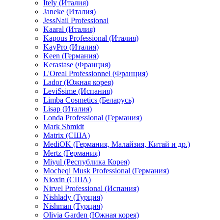
Itely (Италия)
Janeke (Италия)
JessNail Professional
Kaaral (Италия)
Kapous Professional (Италия)
KayPro (Италия)
Keen (Германия)
Kerastase (Франция)
L'Oreal Professionnel (Франция)
Lador (Южная корея)
LeviSsime (Испания)
Limba Cosmetics (Беларусь)
Lisap (Италия)
Londa Professional (Германия)
Mark Shmidt
Matrix (США)
MediOK (Германия, Малайзия, Китай и др.)
Mertz (Германия)
Miyul (Республика Корея)
Mocheqi Musk Professional (Германия)
Nioxin (США)
Nirvel Professional (Испания)
Nishlady (Турция)
Nishman (Турция)
Olivia Garden (Южная корея)