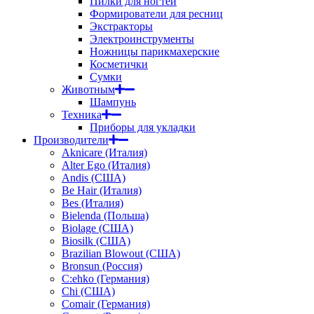
Пилки для ногтей
Формирователи для ресниц
Экстракторы
Электроинструменты
Ножницы парикмахерские
Косметички
Сумки
Животным
Шампунь
Техника
Приборы для укладки
Производители
Aknicare (Италия)
Alter Ego (Италия)
Andis (США)
Be Hair (Италия)
Bes (Италия)
Bielenda (Польша)
Biolage (США)
Biosilk (США)
Brazilian Blowout (США)
Bronsun (Россия)
C:ehko (Германия)
Chi (США)
Comair (Германия)