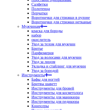
Салфетки
Полотенца
Перчатки
Воротнички для стрижки в рулоне
Воротнички для стрижки нетканые
Мужчинам
краска для бороды
набор
окислитель
Уход за телом для мужчин
Бритье
Парфюмерия
Уход за волосами для мужчин
Уход за лицом
Укладка и стайлинг для мужчин
Уход за бородой
Инструменты
Бафы для ногтей
Бритвы шаветт
Инструменты для бровей
Инструменты для косметолога
Инструменты для маникюра
Инструменты для педикюра
Книпсеры