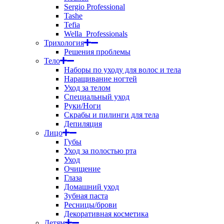
Sergio Professional
Tashe
Tefia
Wella_Professionals
Трихология
Решения проблемы
Тело
Наборы по уходу для волос и тела
Наращивание ногтей
Уход за телом
Специальный уход
Руки/Ноги
Скрабы и пилинги для тела
Депиляция
Лицо
Губы
Уход за полостью рта
Уход
Очищение
Глаза
Домашний уход
Зубная паста
Ресницы/брови
Декоративная косметика
Детям