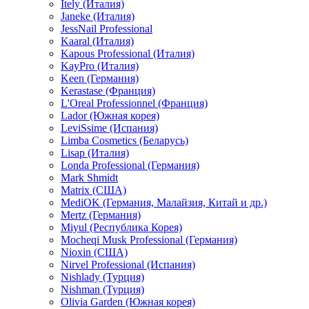
Itely (Италия)
Janeke (Италия)
JessNail Professional
Kaaral (Италия)
Kapous Professional (Италия)
KayPro (Италия)
Keen (Германия)
Kerastase (Франция)
L'Oreal Professionnel (Франция)
Lador (Южная корея)
LeviSsime (Испания)
Limba Cosmetics (Беларусь)
Lisap (Италия)
Londa Professional (Германия)
Mark Shmidt
Matrix (США)
MediOK (Германия, Малайзия, Китай и др.)
Mertz (Германия)
Miyul (Республика Корея)
Mocheqi Musk Professional (Германия)
Nioxin (США)
Nirvel Professional (Испания)
Nishlady (Турция)
Nishman (Турция)
Olivia Garden (Южная корея)