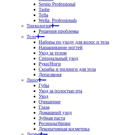
Sergio Professional
Tashe
Tefia
Wella_Professionals
Трихология
Решения проблемы
Тело
Наборы по уходу для волос и тела
Наращивание ногтей
Уход за телом
Специальный уход
Руки/Ноги
Скрабы и пилинги для тела
Депиляция
Лицо
Губы
Уход за полостью рта
Уход
Очищение
Глаза
Домашний уход
Зубная паста
Ресницы/брови
Декоративная косметика
Детям