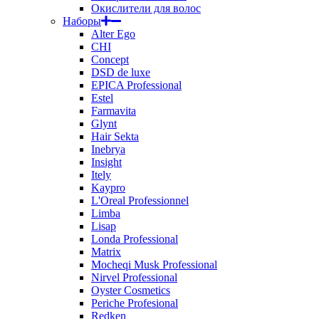
Окислители для волос
Наборы
Alter Ego
CHI
Concept
DSD de luxe
EPICA Professional
Estel
Farmavita
Glynt
Hair Sekta
Inebrya
Insight
Itely
Kaypro
L'Oreal Professionnel
Limba
Lisap
Londa Professional
Matrix
Mocheqi Musk Professional
Nirvel Professional
Oyster Cosmetics
Periche Profesional
Redken