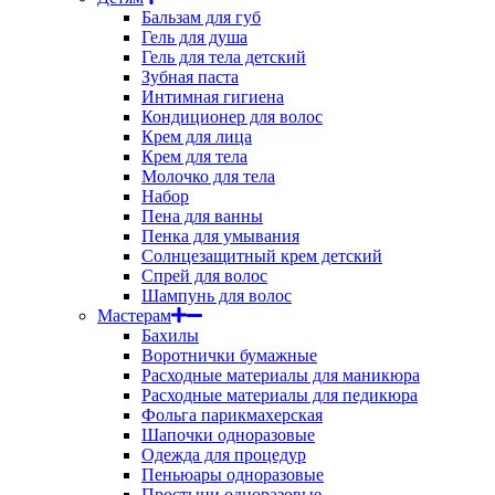
Бальзам для губ
Гель для душа
Гель для тела детский
Зубная паста
Интимная гигиена
Кондиционер для волос
Крем для лица
Крем для тела
Молочко для тела
Набор
Пена для ванны
Пенка для умывания
Солнцезащитный крем детский
Спрей для волос
Шампунь для волос
Мастерам
Бахилы
Воротнички бумажные
Расходные материалы для маникюра
Расходные материалы для педикюра
Фольга парикмахерская
Шапочки одноразовые
Одежда для процедур
Пеньюары одноразовые
Простыни одноразовые