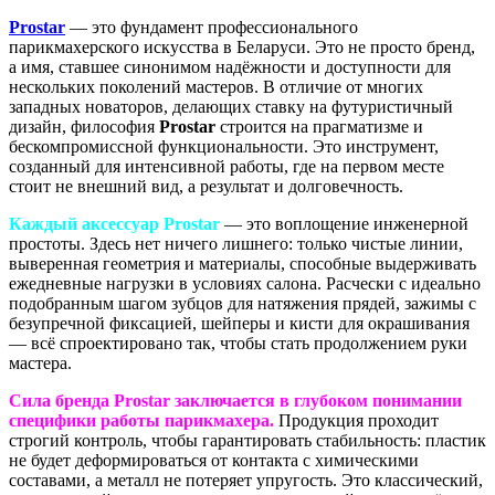
Prostar
— это фундамент профессионального
парикмахерского искусства в Беларуси. Это не просто бренд,
а имя, ставшее синонимом надёжности и доступности для
нескольких поколений мастеров. В отличие от многих
западных новаторов, делающих ставку на футуристичный
дизайн, философия
Prostar
строится на прагматизме и
бескомпромиссной функциональности. Это инструмент,
созданный для интенсивной работы, где на первом месте
стоит не внешний вид, а результат и долговечность.
Каждый аксессуар
Prostar
— это воплощение инженерной
простоты. Здесь нет ничего лишнего: только чистые линии,
выверенная геометрия и материалы, способные выдерживать
ежедневные нагрузки в условиях салона. Расчески с идеально
подобранным шагом зубцов для натяжения прядей, зажимы с
безупречной фиксацией, шейперы и кисти для окрашивания
— всё спроектировано так, чтобы стать продолжением руки
мастера.
Сила бренда
Prostar
заключается в глубоком понимании
специфики работы парикмахера.
Продукция проходит
строгий контроль, чтобы гарантировать стабильность: пластик
не будет деформироваться от контакта с химическими
составами, а металл не потеряет упругость. Это классический,