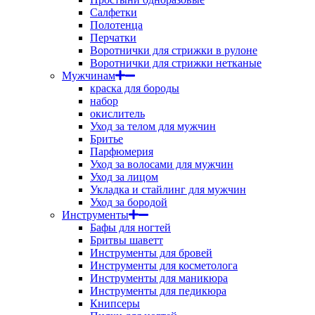
Салфетки
Полотенца
Перчатки
Воротнички для стрижки в рулоне
Воротнички для стрижки нетканые
Мужчинам
краска для бороды
набор
окислитель
Уход за телом для мужчин
Бритье
Парфюмерия
Уход за волосами для мужчин
Уход за лицом
Укладка и стайлинг для мужчин
Уход за бородой
Инструменты
Бафы для ногтей
Бритвы шаветт
Инструменты для бровей
Инструменты для косметолога
Инструменты для маникюра
Инструменты для педикюра
Книпсеры