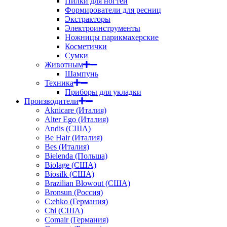
Пилки для ногтей
Формирователи для ресниц
Экстракторы
Электроинструменты
Ножницы парикмахерские
Косметички
Сумки
Животным
Шампунь
Техника
Приборы для укладки
Производители
Aknicare (Италия)
Alter Ego (Италия)
Andis (США)
Be Hair (Италия)
Bes (Италия)
Bielenda (Польша)
Biolage (США)
Biosilk (США)
Brazilian Blowout (США)
Bronsun (Россия)
C:ehko (Германия)
Chi (США)
Comair (Германия)