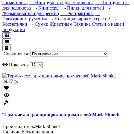
косметолога
- Инструменты для маникюра
- Инструменты
для педикюра
- Книпсеры
- Пилки для ногтей
-
Формирователи для ресниц
- Экстракторы
-
Электроинструменты
- Ножницы парикмахерские
-
Косметички
- Сумки
Животным
Техника
Статьи о нашей
продукции
Сортировка:
Показать:
39.77 р.
Термо-чехол для щипцов-выпрямителей Mark Shmidt
Производитель:
Mark Shmidt
Наличие:
Есть в наличии