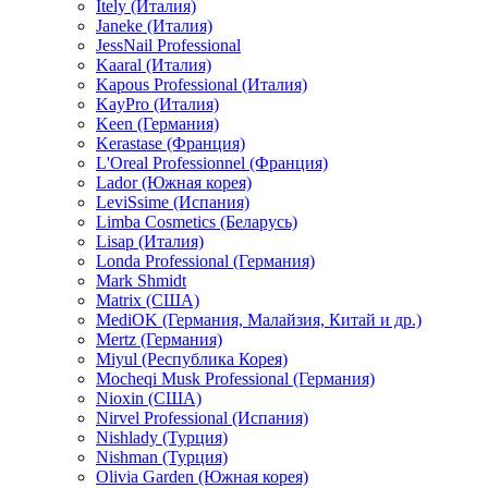
Itely (Италия)
Janeke (Италия)
JessNail Professional
Kaaral (Италия)
Kapous Professional (Италия)
KayPro (Италия)
Keen (Германия)
Kerastase (Франция)
L'Oreal Professionnel (Франция)
Lador (Южная корея)
LeviSsime (Испания)
Limba Cosmetics (Беларусь)
Lisap (Италия)
Londa Professional (Германия)
Mark Shmidt
Matrix (США)
MediOK (Германия, Малайзия, Китай и др.)
Mertz (Германия)
Miyul (Республика Корея)
Mocheqi Musk Professional (Германия)
Nioxin (США)
Nirvel Professional (Испания)
Nishlady (Турция)
Nishman (Турция)
Olivia Garden (Южная корея)