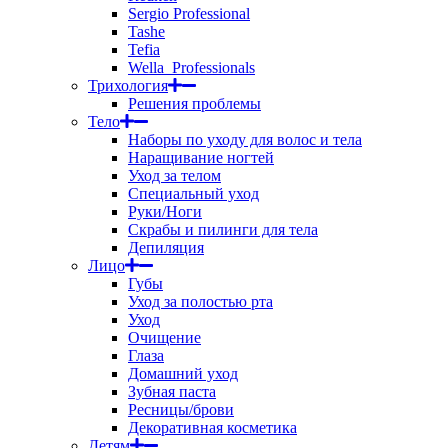
Sergio Professional
Tashe
Tefia
Wella_Professionals
Трихология
Решения проблемы
Тело
Наборы по уходу для волос и тела
Наращивание ногтей
Уход за телом
Специальный уход
Руки/Ноги
Скрабы и пилинги для тела
Депиляция
Лицо
Губы
Уход за полостью рта
Уход
Очищение
Глаза
Домашний уход
Зубная паста
Ресницы/брови
Декоративная косметика
Детям