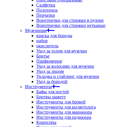
Салфетки
Полотенца
Перчатки
Воротнички для стрижки в рулоне
Воротнички для стрижки нетканые
Мужчинам
краска для бороды
набор
окислитель
Уход за телом для мужчин
Бритье
Парфюмерия
Уход за волосами для мужчин
Уход за лицом
Укладка и стайлинг для мужчин
Уход за бородой
Инструменты
Бафы для ногтей
Бритвы шаветт
Инструменты для бровей
Инструменты для косметолога
Инструменты для маникюра
Инструменты для педикюра
Книпсеры