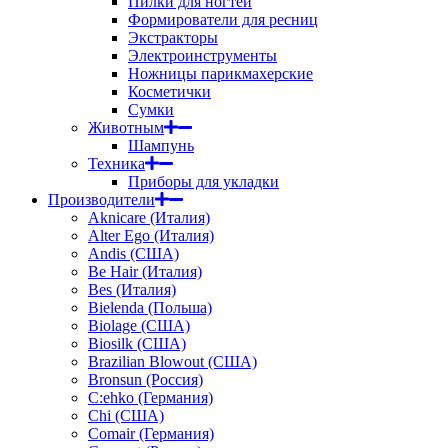
Пилки для ногтей
Формирователи для ресниц
Экстракторы
Электроинструменты
Ножницы парикмахерские
Косметички
Сумки
Животным
Шампунь
Техника
Приборы для укладки
Производители
Aknicare (Италия)
Alter Ego (Италия)
Andis (США)
Be Hair (Италия)
Bes (Италия)
Bielenda (Польша)
Biolage (США)
Biosilk (США)
Brazilian Blowout (США)
Bronsun (Россия)
C:ehko (Германия)
Chi (США)
Comair (Германия)