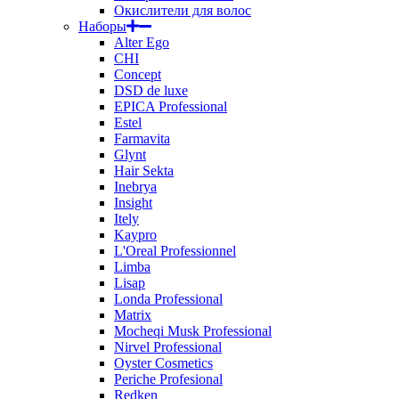
Окислители для волос
Наборы
Alter Ego
CHI
Concept
DSD de luxe
EPICA Professional
Estel
Farmavita
Glynt
Hair Sekta
Inebrya
Insight
Itely
Kaypro
L'Oreal Professionnel
Limba
Lisap
Londa Professional
Matrix
Mocheqi Musk Professional
Nirvel Professional
Oyster Cosmetics
Periche Profesional
Redken