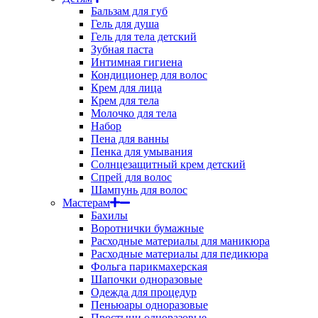
Бальзам для губ
Гель для душа
Гель для тела детский
Зубная паста
Интимная гигиена
Кондиционер для волос
Крем для лица
Крем для тела
Молочко для тела
Набор
Пена для ванны
Пенка для умывания
Солнцезащитный крем детский
Спрей для волос
Шампунь для волос
Мастерам
Бахилы
Воротнички бумажные
Расходные материалы для маникюра
Расходные материалы для педикюра
Фольга парикмахерская
Шапочки одноразовые
Одежда для процедур
Пеньюары одноразовые
Простыни одноразовые