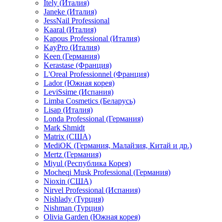
Itely (Италия)
Janeke (Италия)
JessNail Professional
Kaaral (Италия)
Kapous Professional (Италия)
KayPro (Италия)
Keen (Германия)
Kerastase (Франция)
L'Oreal Professionnel (Франция)
Lador (Южная корея)
LeviSsime (Испания)
Limba Cosmetics (Беларусь)
Lisap (Италия)
Londa Professional (Германия)
Mark Shmidt
Matrix (США)
MediOK (Германия, Малайзия, Китай и др.)
Mertz (Германия)
Miyul (Республика Корея)
Mocheqi Musk Professional (Германия)
Nioxin (США)
Nirvel Professional (Испания)
Nishlady (Турция)
Nishman (Турция)
Olivia Garden (Южная корея)