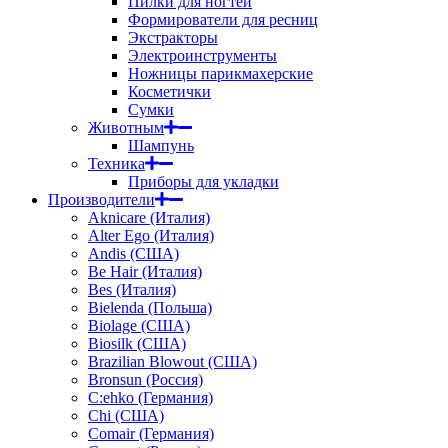
Пилки для ногтей
Формирователи для ресниц
Экстракторы
Электроинструменты
Ножницы парикмахерские
Косметички
Сумки
Животным
Шампунь
Техника
Приборы для укладки
Производители
Aknicare (Италия)
Alter Ego (Италия)
Andis (США)
Be Hair (Италия)
Bes (Италия)
Bielenda (Польша)
Biolage (США)
Biosilk (США)
Brazilian Blowout (США)
Bronsun (Россия)
C:ehko (Германия)
Chi (США)
Comair (Германия)