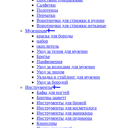
Салфетки
Полотенца
Перчатки
Воротнички для стрижки в рулоне
Воротнички для стрижки нетканые
Мужчинам
краска для бороды
набор
окислитель
Уход за телом для мужчин
Бритье
Парфюмерия
Уход за волосами для мужчин
Уход за лицом
Укладка и стайлинг для мужчин
Уход за бородой
Инструменты
Бафы для ногтей
Бритвы шаветт
Инструменты для бровей
Инструменты для косметолога
Инструменты для маникюра
Инструменты для педикюра
Книпсеры