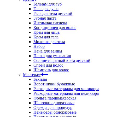
Бальзам для губ
Гель для душа
Гель для тела детский
Зубная паста
Интимная гигиена
Кондиционер для волос
Крем для лица
Крем для тела
Молочко для тела
Набор
Пена для ванны
Пенка для умывания
Солнцезащитный крем детский
Спрей для волос
Шампунь для волос
Мастерам
Бахилы
Воротнички бумажные
Расходные материалы для маникюра
Расходные материалы для педикюра
Фольга парикмахерская
Шапочки одноразовые
Одежда для процедур
Пеньюары одноразовые
Простыни одноразовые