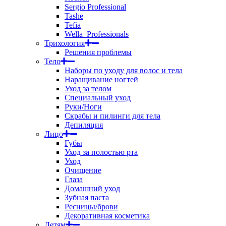
Sergio Professional
Tashe
Tefia
Wella_Professionals
Трихология
Решения проблемы
Тело
Наборы по уходу для волос и тела
Наращивание ногтей
Уход за телом
Специальный уход
Руки/Ноги
Скрабы и пилинги для тела
Депиляция
Лицо
Губы
Уход за полостью рта
Уход
Очищение
Глаза
Домашний уход
Зубная паста
Ресницы/брови
Декоративная косметика
Детям