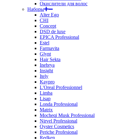
Окислители для волос
Наборы
Alter Ego
CHI
Concept
DSD de luxe
EPICA Professional
Estel
Farmavita
Glynt
Hair Sekta
Inebrya
Insight
Itely
Kaypro
L'Oreal Professionnel
Limba
Lisap
Londa Professional
Matrix
Mocheqi Musk Professional
Nirvel Professional
Oyster Cosmetics
Periche Profesional
Redken