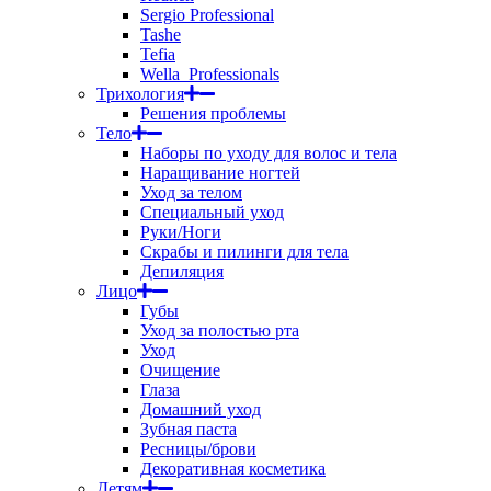
Sergio Professional
Tashe
Tefia
Wella_Professionals
Трихология
Решения проблемы
Тело
Наборы по уходу для волос и тела
Наращивание ногтей
Уход за телом
Специальный уход
Руки/Ноги
Скрабы и пилинги для тела
Депиляция
Лицо
Губы
Уход за полостью рта
Уход
Очищение
Глаза
Домашний уход
Зубная паста
Ресницы/брови
Декоративная косметика
Детям