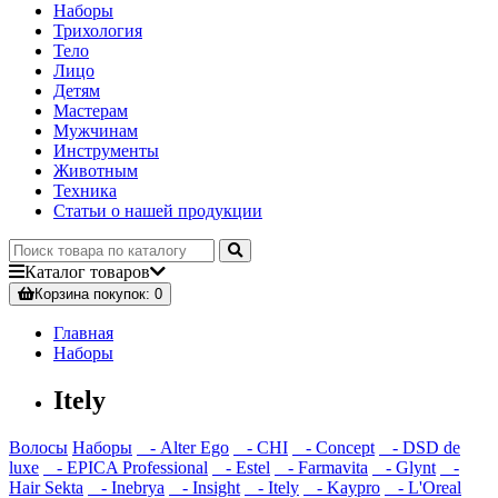
Наборы
Трихология
Тело
Лицо
Детям
Мастерам
Мужчинам
Инструменты
Животным
Техника
Статьи о нашей продукции
Каталог
товаров
Корзина
покупок
: 0
Главная
Наборы
Itely
Волосы
Наборы
- Alter Ego
- CHI
- Concept
- DSD de
luxe
- EPICA Professional
- Estel
- Farmavita
- Glynt
-
Hair Sekta
- Inebrya
- Insight
- Itely
- Kaypro
- L'Oreal