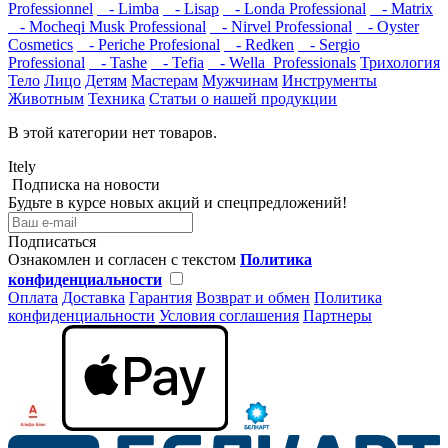
Professionnel
- Limba
- Lisap
- Londa Professional
- Matrix
- Mocheqi Musk Professional
- Nirvel Professional
- Oyster
Cosmetics
- Periche Profesional
- Redken
- Sergio
Professional
- Tashe
- Tefia
- Wella_Professionals
Трихология
Тело
Лицо
Детям
Мастерам
Мужчинам
Инструменты
Животным
Техника
Статьи о нашей продукции
В этой категории нет товаров.
Itely
Подписка на новости
Будьте в курсе новых акций и спецпредложений!
Подписаться
Ознакомлен и согласен с текстом
Политика
конфиденциальности
Оплата
Доставка
Гарантия
Возврат и обмен
Политика
конфиденциальности
Условия соглашения
Партнеры