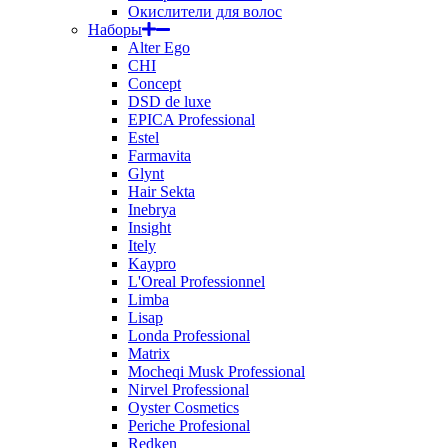
Окислители для волос
Наборы
Alter Ego
CHI
Concept
DSD de luxe
EPICA Professional
Estel
Farmavita
Glynt
Hair Sekta
Inebrya
Insight
Itely
Kaypro
L'Oreal Professionnel
Limba
Lisap
Londa Professional
Matrix
Mocheqi Musk Professional
Nirvel Professional
Oyster Cosmetics
Periche Profesional
Redken