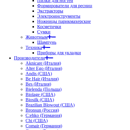
Пилки для ногтей
Формирователи для ресниц
Экстракторы
Электроинструменты
Ножницы парикмахерские
Косметички
Сумки
Животным
Шампунь
Техника
Приборы для укладки
Производители
Aknicare (Италия)
Alter Ego (Италия)
Andis (США)
Be Hair (Италия)
Bes (Италия)
Bielenda (Польша)
Biolage (США)
Biosilk (США)
Brazilian Blowout (США)
Bronsun (Россия)
C:ehko (Германия)
Chi (США)
Comair (Германия)