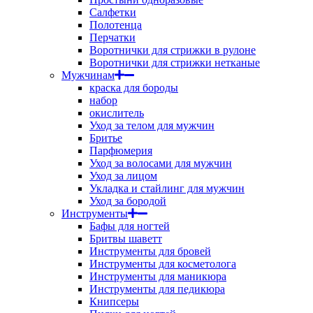
Салфетки
Полотенца
Перчатки
Воротнички для стрижки в рулоне
Воротнички для стрижки нетканые
Мужчинам
краска для бороды
набор
окислитель
Уход за телом для мужчин
Бритье
Парфюмерия
Уход за волосами для мужчин
Уход за лицом
Укладка и стайлинг для мужчин
Уход за бородой
Инструменты
Бафы для ногтей
Бритвы шаветт
Инструменты для бровей
Инструменты для косметолога
Инструменты для маникюра
Инструменты для педикюра
Книпсеры