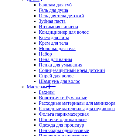
Бальзам для губ
Гель для душа
Гель для тела детский
Зубная паста
Интимная гигиена
Кондиционер для волос
Крем для лица
Крем для тела
Молочко для тела
Набор
Пена для ванны
Пенка для умывания
Солнцезащитный крем детский
Спрей для волос
Шампунь для волос
Мастерам
Бахилы
Воротнички бумажные
Расходные материалы для маникюра
Расходные материалы для педикюра
Фольга парикмахерская
Шапочки одноразовые
Одежда для процедур
Пеньюары одноразовые
Простыни одноразовые