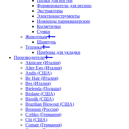
Пилки для ногтей
Формирователи для ресниц
Экстракторы
Электроинструменты
Ножницы парикмахерские
Косметички
Сумки
Животным
Шампунь
Техника
Приборы для укладки
Производители
Aknicare (Италия)
Alter Ego (Италия)
Andis (США)
Be Hair (Италия)
Bes (Италия)
Bielenda (Польша)
Biolage (США)
Biosilk (США)
Brazilian Blowout (США)
Bronsun (Россия)
C:ehko (Германия)
Chi (США)
Comair (Германия)