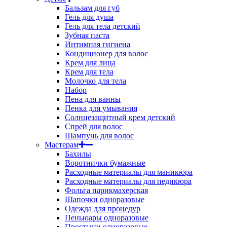
Бальзам для губ
Гель для душа
Гель для тела детский
Зубная паста
Интимная гигиена
Кондиционер для волос
Крем для лица
Крем для тела
Молочко для тела
Набор
Пена для ванны
Пенка для умывания
Солнцезащитный крем детский
Спрей для волос
Шампунь для волос
Мастерам
Бахилы
Воротнички бумажные
Расходные материалы для маникюра
Расходные материалы для педикюра
Фольга парикмахерская
Шапочки одноразовые
Одежда для процедур
Пеньюары одноразовые
Простыни одноразовые