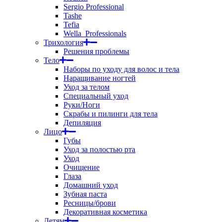
Sergio Professional
Tashe
Tefia
Wella_Professionals
Трихология
Решения проблемы
Тело
Наборы по уходу для волос и тела
Наращивание ногтей
Уход за телом
Специальный уход
Руки/Ноги
Скрабы и пилинги для тела
Депиляция
Лицо
Губы
Уход за полостью рта
Уход
Очищение
Глаза
Домашний уход
Зубная паста
Ресницы/брови
Декоративная косметика
Детям