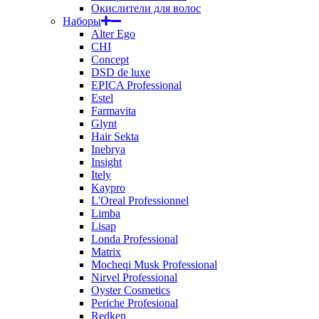
Окислители для волос
Наборы
Alter Ego
CHI
Concept
DSD de luxe
EPICA Professional
Estel
Farmavita
Glynt
Hair Sekta
Inebrya
Insight
Itely
Kaypro
L'Oreal Professionnel
Limba
Lisap
Londa Professional
Matrix
Mocheqi Musk Professional
Nirvel Professional
Oyster Cosmetics
Periche Profesional
Redken