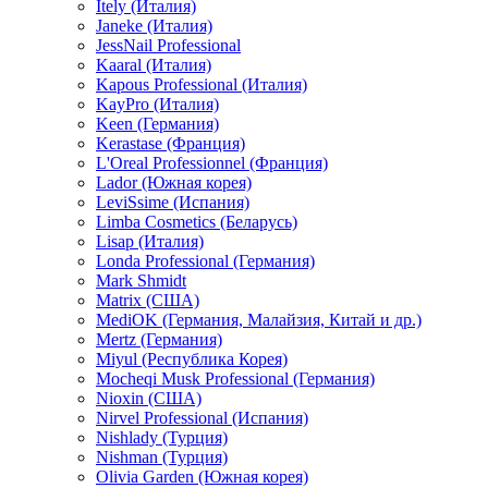
Itely (Италия)
Janeke (Италия)
JessNail Professional
Kaaral (Италия)
Kapous Professional (Италия)
KayPro (Италия)
Keen (Германия)
Kerastase (Франция)
L'Oreal Professionnel (Франция)
Lador (Южная корея)
LeviSsime (Испания)
Limba Cosmetics (Беларусь)
Lisap (Италия)
Londa Professional (Германия)
Mark Shmidt
Matrix (США)
MediOK (Германия, Малайзия, Китай и др.)
Mertz (Германия)
Miyul (Республика Корея)
Mocheqi Musk Professional (Германия)
Nioxin (США)
Nirvel Professional (Испания)
Nishlady (Турция)
Nishman (Турция)
Olivia Garden (Южная корея)