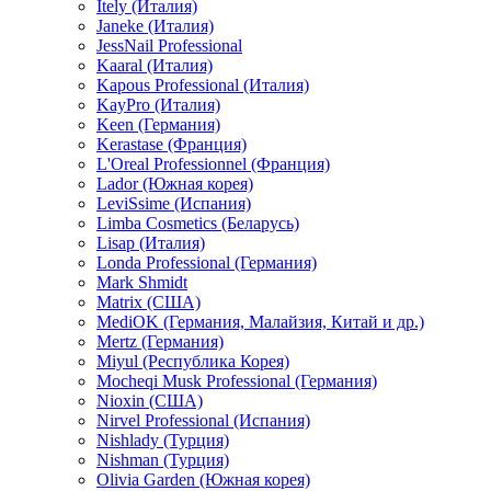
Itely (Италия)
Janeke (Италия)
JessNail Professional
Kaaral (Италия)
Kapous Professional (Италия)
KayPro (Италия)
Keen (Германия)
Kerastase (Франция)
L'Oreal Professionnel (Франция)
Lador (Южная корея)
LeviSsime (Испания)
Limba Cosmetics (Беларусь)
Lisap (Италия)
Londa Professional (Германия)
Mark Shmidt
Matrix (США)
MediOK (Германия, Малайзия, Китай и др.)
Mertz (Германия)
Miyul (Республика Корея)
Mocheqi Musk Professional (Германия)
Nioxin (США)
Nirvel Professional (Испания)
Nishlady (Турция)
Nishman (Турция)
Olivia Garden (Южная корея)