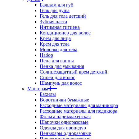
Бальзам для губ
Гель для душа
Гель для тела детский
Зубная паста
Интимная гигиена
Кондиционер для волос
Крем для лица
Крем для тела
Молочко для тела
Набор
Пена для ванны
Пенка для умывания
Солнцезащитный крем детский
Спрей для волос
Шампунь для волос
Мастерам
Бахилы
Воротнички бумажные
Расходные материалы для маникюра
Расходные материалы для педикюра
Фольга парикмахерская
Шапочки одноразовые
Одежда для процедур
Пеньюары одноразовые
Простыни одноразовые