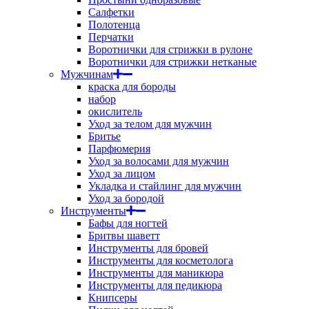
Салфетки
Полотенца
Перчатки
Воротнички для стрижки в рулоне
Воротнички для стрижки нетканые
Мужчинам
краска для бороды
набор
окислитель
Уход за телом для мужчин
Бритье
Парфюмерия
Уход за волосами для мужчин
Уход за лицом
Укладка и стайлинг для мужчин
Уход за бородой
Инструменты
Бафы для ногтей
Бритвы шаветт
Инструменты для бровей
Инструменты для косметолога
Инструменты для маникюра
Инструменты для педикюра
Книпсеры