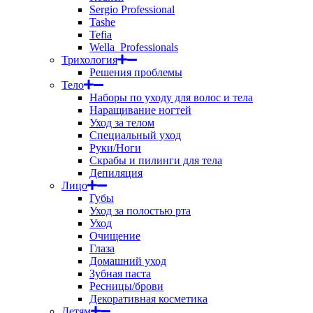
Sergio Professional
Tashe
Tefia
Wella_Professionals
Трихология
Решения проблемы
Тело
Наборы по уходу для волос и тела
Наращивание ногтей
Уход за телом
Специальный уход
Руки/Ноги
Скрабы и пилинги для тела
Депиляция
Лицо
Губы
Уход за полостью рта
Уход
Очищение
Глаза
Домашний уход
Зубная паста
Ресницы/брови
Декоративная косметика
Детям