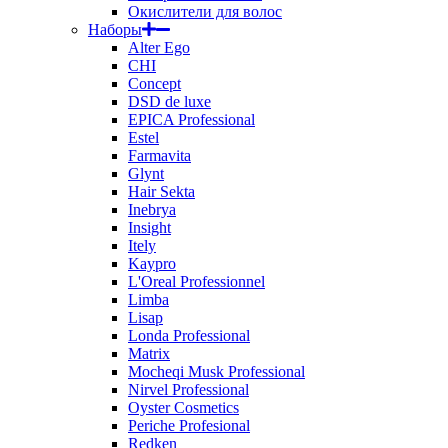
Окислители для волос
Наборы
Alter Ego
CHI
Concept
DSD de luxe
EPICA Professional
Estel
Farmavita
Glynt
Hair Sekta
Inebrya
Insight
Itely
Kaypro
L'Oreal Professionnel
Limba
Lisap
Londa Professional
Matrix
Mocheqi Musk Professional
Nirvel Professional
Oyster Cosmetics
Periche Profesional
Redken