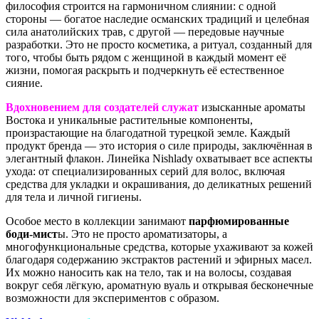
философия строится на гармоничном слиянии: с одной
стороны — богатое наследие османских традиций и целебная
сила анатолийских трав, с другой — передовые научные
разработки. Это не просто косметика, а ритуал, созданный для
того, чтобы быть рядом с женщиной в каждый момент её
жизни, помогая раскрыть и подчеркнуть её естественное
сияние.
Вдохновением для создателей служат
изысканные ароматы
Востока и уникальные растительные компоненты,
произрастающие на благодатной турецкой земле. Каждый
продукт бренда — это история о силе природы, заключённая в
элегантный флакон. Линейка Nishlady охватывает все аспекты
ухода: от специализированных серий для волос, включая
средства для укладки и окрашивания, до деликатных решений
для тела и личной гигиены.
Особое место в коллекции занимают
парфюмированные
боди-мист
ы. Это не просто ароматизаторы, а
многофункциональные средства, которые ухаживают за кожей
благодаря содержанию экстрактов растений и эфирных масел.
Их можно наносить как на тело, так и на волосы, создавая
вокруг себя лёгкую, ароматную вуаль и открывая бесконечные
возможности для экспериментов с образом.