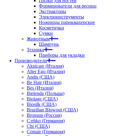
Пилки для ногтей
Формирователи для ресниц
Экстракторы
Электроинструменты
Ножницы парикмахерские
Косметички
Сумки
Животным
Шампунь
Техника
Приборы для укладки
Производители
Aknicare (Италия)
Alter Ego (Италия)
Andis (США)
Be Hair (Италия)
Bes (Италия)
Bielenda (Польша)
Biolage (США)
Biosilk (США)
Brazilian Blowout (США)
Bronsun (Россия)
C:ehko (Германия)
Chi (США)
Comair (Германия)