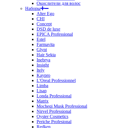
Окислители для волос
Наборы
Alter Ego
CHI
Concept
DSD de luxe
EPICA Professional
Estel
Farmavita
Glynt
Hair Sekta
Inebrya
Insight
Itely
Kaypro
L'Oreal Professionnel
Limba
Lisap
Londa Professional
Matrix
Mocheqi Musk Professional
Nirvel Professional
Oyster Cosmetics
Periche Profesional
Redken