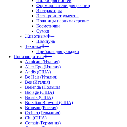
Пилки для ногтей
Формирователи для ресниц
Экстракторы
Электроинструменты
Ножницы парикмахерские
Косметички
Сумки
Животным
Шампунь
Техника
Приборы для укладки
Производители
Aknicare (Италия)
Alter Ego (Италия)
Andis (США)
Be Hair (Италия)
Bes (Италия)
Bielenda (Польша)
Biolage (США)
Biosilk (США)
Brazilian Blowout (США)
Bronsun (Россия)
C:ehko (Германия)
Chi (США)
Comair (Германия)