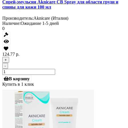
Спрей-эмульсия Aknicare CB Spray для области груди и
спины для кожи 100 мл
Производитель:
Aknicare (Италия)
Наличие:
Ожидание 1-5 дней
0
124.77 р.
+
-
В корзину
Купить в 1 клик