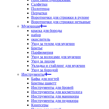
Салфетки
Полотенца
Перчатки
Воротнички для стрижки в рулоне
Воротнички для стрижки нетканые
Мужчинам
краска для бороды
набор
окислитель
Уход за телом для мужчин
Бритье
Парфюмерия
Уход за волосами для мужчин
Уход за лицом
Укладка и стайлинг для мужчин
Уход за бородой
Инструменты
Бафы для ногтей
Бритвы шаветт
Инструменты для бровей
Инструменты для косметолога
Инструменты для маникюра
Инструменты для педикюра
Книпсеры