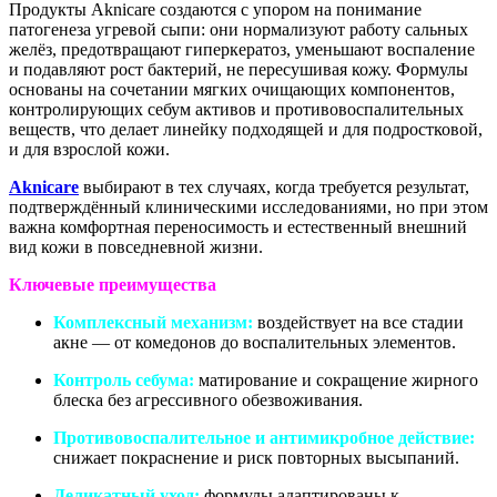
Продукты Aknicare создаются с упором на понимание
патогенеза угревой сыпи: они нормализуют работу сальных
желёз, предотвращают гиперкератоз, уменьшают воспаление
и подавляют рост бактерий, не пересушивая кожу. Формулы
основаны на сочетании мягких очищающих компонентов,
контролирующих себум активов и противовоспалительных
веществ, что делает линейку подходящей и для подростковой,
и для взрослой кожи.
Aknicare
выбирают в тех случаях, когда требуется результат,
подтверждённый клиническими исследованиями, но при этом
важна комфортная переносимость и естественный внешний
вид кожи в повседневной жизни.
Ключевые преимущества
Комплексный механизм:
воздействует на все стадии
акне — от комедонов до воспалительных элементов.
Контроль себума:
матирование и сокращение жирного
блеска без агрессивного обезвоживания.
Противовоспалительное и антимикробное действие:
снижает покраснение и риск повторных высыпаний.
Деликатный уход:
формулы адаптированы к