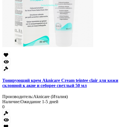
Тонирующий крем Aknicare Cream teintee clair для кожи
склонной к акне и себорее светлый 50 мл
Производитель:
Aknicare (Италия)
Наличие:
Ожидание 1-5 дней
0