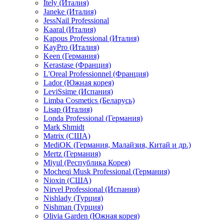
Itely (Италия)
Janeke (Италия)
JessNail Professional
Kaaral (Италия)
Kapous Professional (Италия)
KayPro (Италия)
Keen (Германия)
Kerastase (Франция)
L'Oreal Professionnel (Франция)
Lador (Южная корея)
LeviSsime (Испания)
Limba Cosmetics (Беларусь)
Lisap (Италия)
Londa Professional (Германия)
Mark Shmidt
Matrix (США)
MediOK (Германия, Малайзия, Китай и др.)
Mertz (Германия)
Miyul (Республика Корея)
Mocheqi Musk Professional (Германия)
Nioxin (США)
Nirvel Professional (Испания)
Nishlady (Турция)
Nishman (Турция)
Olivia Garden (Южная корея)