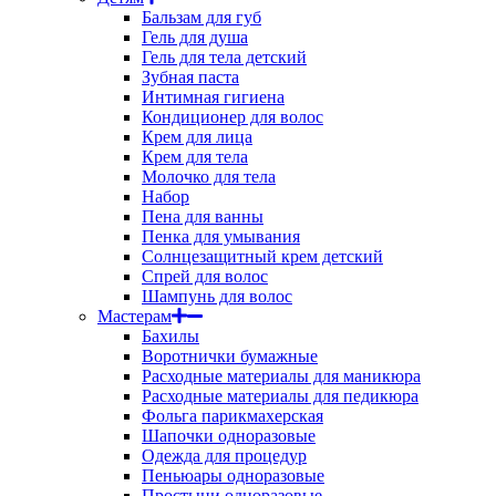
Бальзам для губ
Гель для душа
Гель для тела детский
Зубная паста
Интимная гигиена
Кондиционер для волос
Крем для лица
Крем для тела
Молочко для тела
Набор
Пена для ванны
Пенка для умывания
Солнцезащитный крем детский
Спрей для волос
Шампунь для волос
Мастерам
Бахилы
Воротнички бумажные
Расходные материалы для маникюра
Расходные материалы для педикюра
Фольга парикмахерская
Шапочки одноразовые
Одежда для процедур
Пеньюары одноразовые
Простыни одноразовые