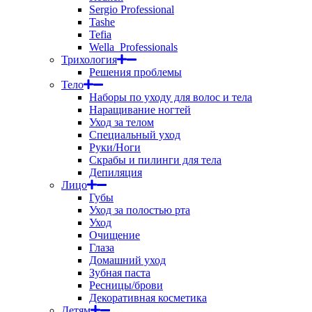
Sergio Professional
Tashe
Tefia
Wella_Professionals
Трихология
Решения проблемы
Тело
Наборы по уходу для волос и тела
Наращивание ногтей
Уход за телом
Специальный уход
Руки/Ноги
Скрабы и пилинги для тела
Депиляция
Лицо
Губы
Уход за полостью рта
Уход
Очищение
Глаза
Домашний уход
Зубная паста
Ресницы/брови
Декоративная косметика
Детям