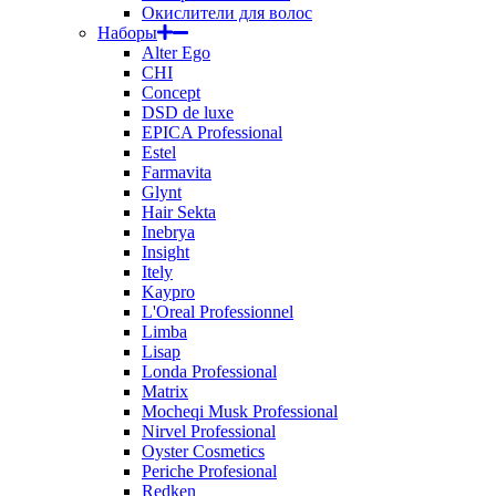
Окислители для волос
Наборы
Alter Ego
CHI
Concept
DSD de luxe
EPICA Professional
Estel
Farmavita
Glynt
Hair Sekta
Inebrya
Insight
Itely
Kaypro
L'Oreal Professionnel
Limba
Lisap
Londa Professional
Matrix
Mocheqi Musk Professional
Nirvel Professional
Oyster Cosmetics
Periche Profesional
Redken