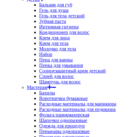
Бальзам для губ
Гель для душа
Гель для тела детский
Зубная паста
Интимная гигиена
Кондиционер для волос
Крем для лица
Крем для тела
Молочко для тела
Набор
Пена для ванны
Пенка для умывания
Солнцезащитный крем детский
Спрей для волос
Шампунь для волос
Мастерам
Бахилы
Воротнички бумажные
Расходные материалы для маникюра
Расходные материалы для педикюра
Фольга парикмахерская
Шапочки одноразовые
Одежда для процедур
Пеньюары одноразовые
Простыни одноразовые