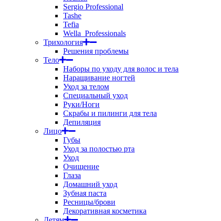
Sergio Professional
Tashe
Tefia
Wella_Professionals
Трихология
Решения проблемы
Тело
Наборы по уходу для волос и тела
Наращивание ногтей
Уход за телом
Специальный уход
Руки/Ноги
Скрабы и пилинги для тела
Депиляция
Лицо
Губы
Уход за полостью рта
Уход
Очищение
Глаза
Домашний уход
Зубная паста
Ресницы/брови
Декоративная косметика
Детям