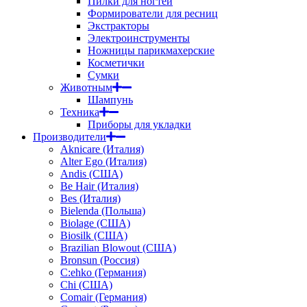
Пилки для ногтей
Формирователи для ресниц
Экстракторы
Электроинструменты
Ножницы парикмахерские
Косметички
Сумки
Животным
Шампунь
Техника
Приборы для укладки
Производители
Aknicare (Италия)
Alter Ego (Италия)
Andis (США)
Be Hair (Италия)
Bes (Италия)
Bielenda (Польша)
Biolage (США)
Biosilk (США)
Brazilian Blowout (США)
Bronsun (Россия)
C:ehko (Германия)
Chi (США)
Comair (Германия)