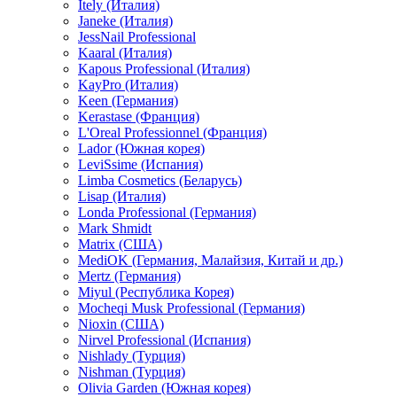
Itely (Италия)
Janeke (Италия)
JessNail Professional
Kaaral (Италия)
Kapous Professional (Италия)
KayPro (Италия)
Keen (Германия)
Kerastase (Франция)
L'Oreal Professionnel (Франция)
Lador (Южная корея)
LeviSsime (Испания)
Limba Cosmetics (Беларусь)
Lisap (Италия)
Londa Professional (Германия)
Mark Shmidt
Matrix (США)
MediOK (Германия, Малайзия, Китай и др.)
Mertz (Германия)
Miyul (Республика Корея)
Mocheqi Musk Professional (Германия)
Nioxin (США)
Nirvel Professional (Испания)
Nishlady (Турция)
Nishman (Турция)
Olivia Garden (Южная корея)