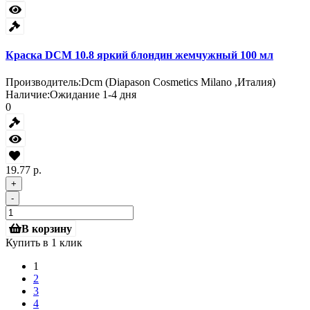
Краска DCM 10.8 яркий блондин жемчужный 100 мл
Производитель:
Dcm (Diapason Cosmetics Milano ,Италия)
Наличие:
Ожидание 1-4 дня
0
19.77 р.
+
-
В корзину
Купить в 1 клик
1
2
3
4