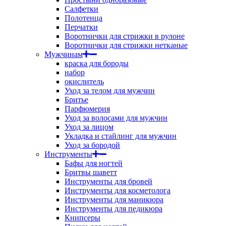
Салфетки
Полотенца
Перчатки
Воротнички для стрижки в рулоне
Воротнички для стрижки нетканые
Мужчинам
краска для бороды
набор
окислитель
Уход за телом для мужчин
Бритье
Парфюмерия
Уход за волосами для мужчин
Уход за лицом
Укладка и стайлинг для мужчин
Уход за бородой
Инструменты
Бафы для ногтей
Бритвы шаветт
Инструменты для бровей
Инструменты для косметолога
Инструменты для маникюра
Инструменты для педикюра
Книпсеры