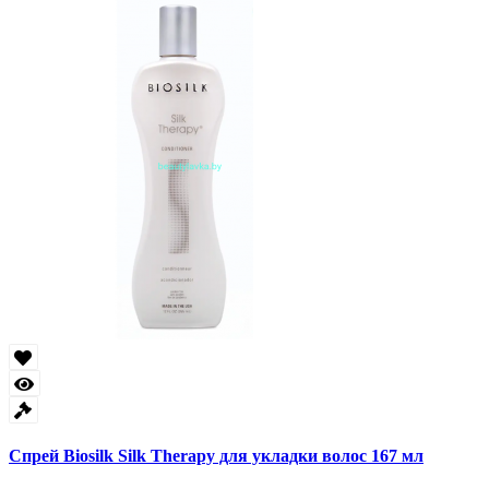
Спрей Biosilk Silk Therapy для укладки волос 167 мл