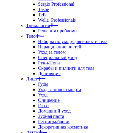
Sergio Professional
Tashe
Tefia
Wella_Professionals
Трихология
Решения проблемы
Тело
Наборы по уходу для волос и тела
Наращивание ногтей
Уход за телом
Специальный уход
Руки/Ноги
Скрабы и пилинги для тела
Депиляция
Лицо
Губы
Уход за полостью рта
Уход
Очищение
Глаза
Домашний уход
Зубная паста
Ресницы/брови
Декоративная косметика
Детям