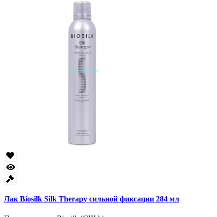
Лак Biosilk Silk Therapy сильной фиксации 284 мл