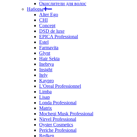
Окислители для волос
Наборы
Alter Ego
CHI
Concept
DSD de luxe
EPICA Professional
Estel
Farmavita
Glynt
Hair Sekta
Inebrya
Insight
Itely
Kaypro
L'Oreal Professionnel
Limba
Lisap
Londa Professional
Matrix
Mocheqi Musk Professional
Nirvel Professional
Oyster Cosmetics
Periche Profesional
Redken