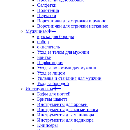
Салфетки
Полотенца
Перчатки
Воротнички для стрижки в рулоне
Воротнички для стрижки нетканые
Мужчинам
краска для бороды
набор
окислитель
Уход за телом для мужчин
Бритье
Парфюмерия
Уход за волосами для мужчин
Уход за лицом
Укладка и стайлинг для мужчин
Уход за бородой
Инструменты
Бафы для ногтей
Бритвы шаветт
Инструменты для бровей
Инструменты для косметолога
Инструменты для маникюра
Инструменты для педикюра
Книпсеры