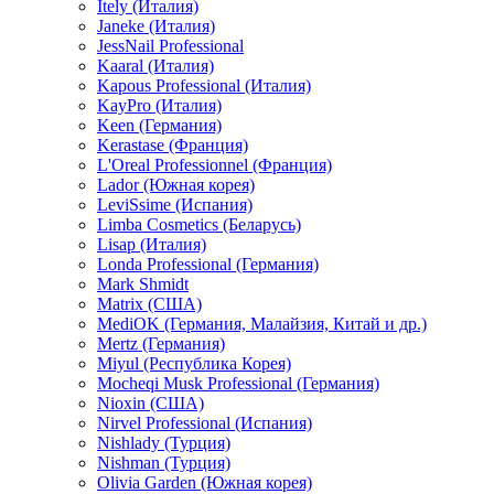
Itely (Италия)
Janeke (Италия)
JessNail Professional
Kaaral (Италия)
Kapous Professional (Италия)
KayPro (Италия)
Keen (Германия)
Kerastase (Франция)
L'Oreal Professionnel (Франция)
Lador (Южная корея)
LeviSsime (Испания)
Limba Cosmetics (Беларусь)
Lisap (Италия)
Londa Professional (Германия)
Mark Shmidt
Matrix (США)
MediOK (Германия, Малайзия, Китай и др.)
Mertz (Германия)
Miyul (Республика Корея)
Mocheqi Musk Professional (Германия)
Nioxin (США)
Nirvel Professional (Испания)
Nishlady (Турция)
Nishman (Турция)
Olivia Garden (Южная корея)