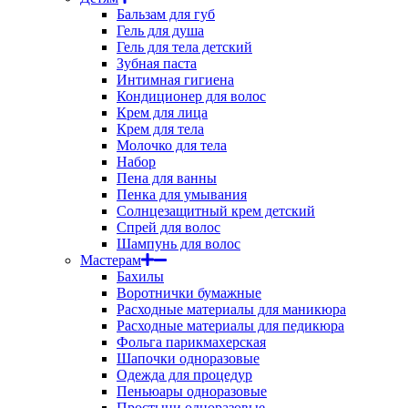
Бальзам для губ
Гель для душа
Гель для тела детский
Зубная паста
Интимная гигиена
Кондиционер для волос
Крем для лица
Крем для тела
Молочко для тела
Набор
Пена для ванны
Пенка для умывания
Солнцезащитный крем детский
Спрей для волос
Шампунь для волос
Мастерам
Бахилы
Воротнички бумажные
Расходные материалы для маникюра
Расходные материалы для педикюра
Фольга парикмахерская
Шапочки одноразовые
Одежда для процедур
Пеньюары одноразовые
Простыни одноразовые