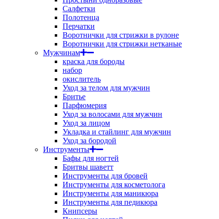
Салфетки
Полотенца
Перчатки
Воротнички для стрижки в рулоне
Воротнички для стрижки нетканые
Мужчинам
краска для бороды
набор
окислитель
Уход за телом для мужчин
Бритье
Парфюмерия
Уход за волосами для мужчин
Уход за лицом
Укладка и стайлинг для мужчин
Уход за бородой
Инструменты
Бафы для ногтей
Бритвы шаветт
Инструменты для бровей
Инструменты для косметолога
Инструменты для маникюра
Инструменты для педикюра
Книпсеры