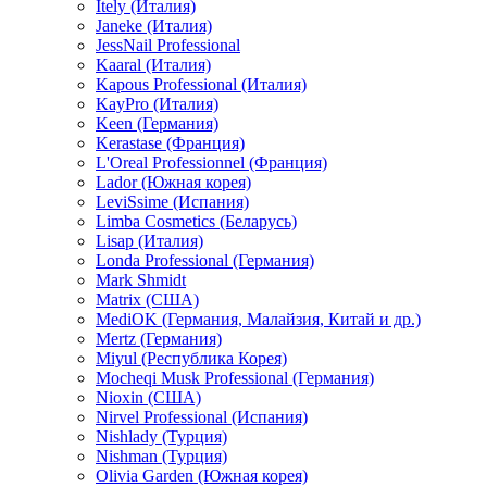
Itely (Италия)
Janeke (Италия)
JessNail Professional
Kaaral (Италия)
Kapous Professional (Италия)
KayPro (Италия)
Keen (Германия)
Kerastase (Франция)
L'Oreal Professionnel (Франция)
Lador (Южная корея)
LeviSsime (Испания)
Limba Cosmetics (Беларусь)
Lisap (Италия)
Londa Professional (Германия)
Mark Shmidt
Matrix (США)
MediOK (Германия, Малайзия, Китай и др.)
Mertz (Германия)
Miyul (Республика Корея)
Mocheqi Musk Professional (Германия)
Nioxin (США)
Nirvel Professional (Испания)
Nishlady (Турция)
Nishman (Турция)
Olivia Garden (Южная корея)