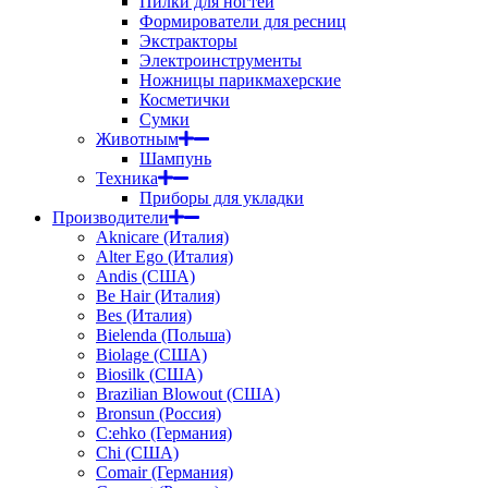
Пилки для ногтей
Формирователи для ресниц
Экстракторы
Электроинструменты
Ножницы парикмахерские
Косметички
Сумки
Животным
Шампунь
Техника
Приборы для укладки
Производители
Aknicare (Италия)
Alter Ego (Италия)
Andis (США)
Be Hair (Италия)
Bes (Италия)
Bielenda (Польша)
Biolage (США)
Biosilk (США)
Brazilian Blowout (США)
Bronsun (Россия)
C:ehko (Германия)
Chi (США)
Comair (Германия)