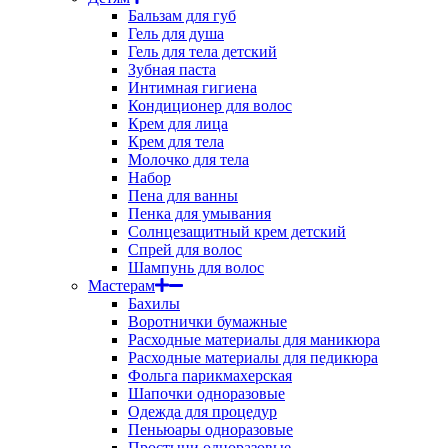
Бальзам для губ
Гель для душа
Гель для тела детский
Зубная паста
Интимная гигиена
Кондиционер для волос
Крем для лица
Крем для тела
Молочко для тела
Набор
Пена для ванны
Пенка для умывания
Солнцезащитный крем детский
Спрей для волос
Шампунь для волос
Мастерам
Бахилы
Воротнички бумажные
Расходные материалы для маникюра
Расходные материалы для педикюра
Фольга парикмахерская
Шапочки одноразовые
Одежда для процедур
Пеньюары одноразовые
Простыни одноразовые