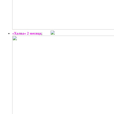
«Халва« 2 месяца
;