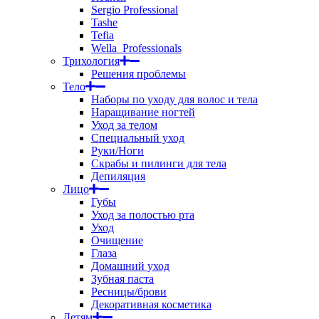
Sergio Professional
Tashe
Tefia
Wella_Professionals
Трихология
Решения проблемы
Тело
Наборы по уходу для волос и тела
Наращивание ногтей
Уход за телом
Специальный уход
Руки/Ноги
Скрабы и пилинги для тела
Депиляция
Лицо
Губы
Уход за полостью рта
Уход
Очищение
Глаза
Домашний уход
Зубная паста
Ресницы/брови
Декоративная косметика
Детям