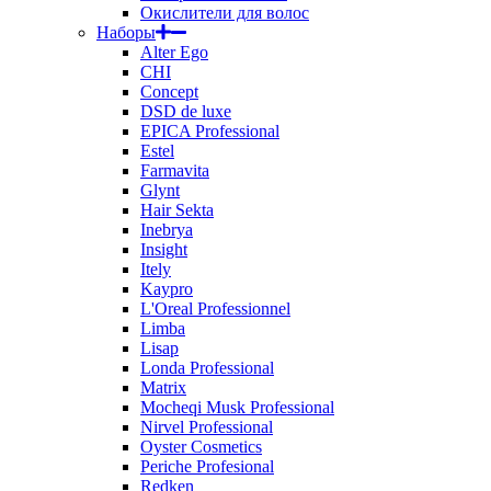
Окислители для волос
Наборы
Alter Ego
CHI
Concept
DSD de luxe
EPICA Professional
Estel
Farmavita
Glynt
Hair Sekta
Inebrya
Insight
Itely
Kaypro
L'Oreal Professionnel
Limba
Lisap
Londa Professional
Matrix
Mocheqi Musk Professional
Nirvel Professional
Oyster Cosmetics
Periche Profesional
Redken