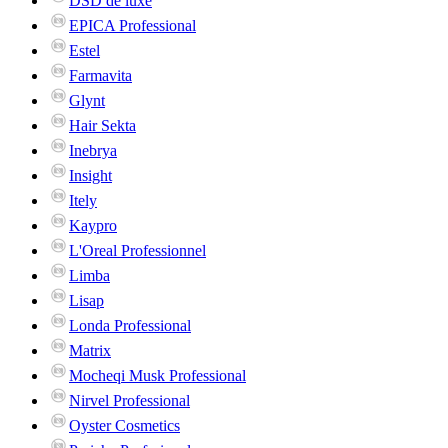
DSD de luxe
EPICA Professional
Estel
Farmavita
Glynt
Hair Sekta
Inebrya
Insight
Itely
Kaypro
L'Oreal Professionnel
Limba
Lisap
Londa Professional
Matrix
Mocheqi Musk Professional
Nirvel Professional
Oyster Cosmetics