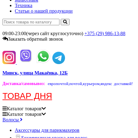
Техника
Статьи о нашей продукции
09:00-23:00(через сайт круглосуточно)
+375 (29)
986-13-88
Заказать обратный звонок
Минск, улица Макаёнка, 12Б
Доставка/самовывоз
:
европочтой,
почтой,
курьером,
яндекс доставкой!
ТОВАР ДНЯ
Каталог
товаров
Каталог
товаров
Волосы
Аксессуары для парикмахеров
Безаммиачная краска для волос