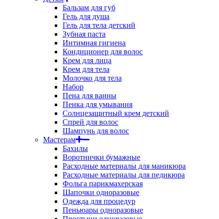
Бальзам для губ
Гель для душа
Гель для тела детский
Зубная паста
Интимная гигиена
Кондиционер для волос
Крем для лица
Крем для тела
Молочко для тела
Набор
Пена для ванны
Пенка для умывания
Солнцезащитный крем детский
Спрей для волос
Шампунь для волос
Мастерам
Бахилы
Воротнички бумажные
Расходные материалы для маникюра
Расходные материалы для педикюра
Фольга парикмахерская
Шапочки одноразовые
Одежда для процедур
Пеньюары одноразовые
Простыни одноразовые