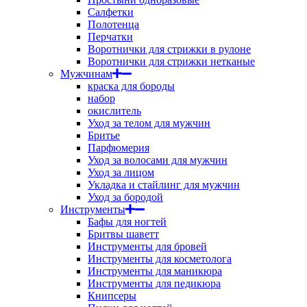
Салфетки
Полотенца
Перчатки
Воротнички для стрижки в рулоне
Воротнички для стрижки нетканые
Мужчинам
краска для бороды
набор
окислитель
Уход за телом для мужчин
Бритье
Парфюмерия
Уход за волосами для мужчин
Уход за лицом
Укладка и стайлинг для мужчин
Уход за бородой
Инструменты
Бафы для ногтей
Бритвы шаветт
Инструменты для бровей
Инструменты для косметолога
Инструменты для маникюра
Инструменты для педикюра
Книпсеры