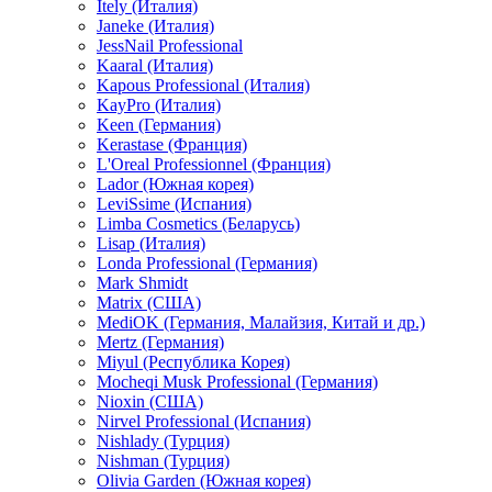
Itely (Италия)
Janeke (Италия)
JessNail Professional
Kaaral (Италия)
Kapous Professional (Италия)
KayPro (Италия)
Keen (Германия)
Kerastase (Франция)
L'Oreal Professionnel (Франция)
Lador (Южная корея)
LeviSsime (Испания)
Limba Cosmetics (Беларусь)
Lisap (Италия)
Londa Professional (Германия)
Mark Shmidt
Matrix (США)
MediOK (Германия, Малайзия, Китай и др.)
Mertz (Германия)
Miyul (Республика Корея)
Mocheqi Musk Professional (Германия)
Nioxin (США)
Nirvel Professional (Испания)
Nishlady (Турция)
Nishman (Турция)
Olivia Garden (Южная корея)