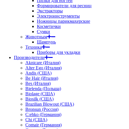
Пилки для ногтей
Формирователи для ресниц
Экстракторы
Электроинструменты
Ножницы парикмахерские
Косметички
Сумки
Животным
Шампунь
Техника
Приборы для укладки
Производители
Aknicare (Италия)
Alter Ego (Италия)
Andis (США)
Be Hair (Италия)
Bes (Италия)
Bielenda (Польша)
Biolage (США)
Biosilk (США)
Brazilian Blowout (США)
Bronsun (Россия)
C:ehko (Германия)
Chi (США)
Comair (Германия)