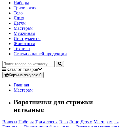
Наборы
Трихология
Тело
Лицо
Детям
Мастерам
Мужчинам
Инструменты
Животным
Техника
Статьи о нашей продукции
Каталог
товаров
Корзина
покупок
: 0
Главная
Мастерам
Воротнички для стрижки
нетканые
Волосы
Наборы
Трихология
Тело
Лицо
Детям
Мастерам
-
Бахилы
- Воротнички бумажные
- Расходные материалы