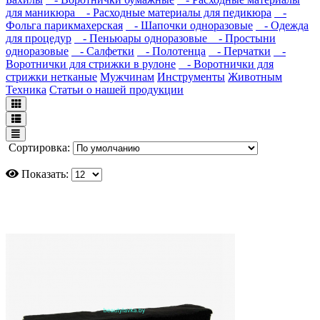
для маникюра
- Расходные материалы для педикюра
-
Фольга парикмахерская
- Шапочки одноразовые
- Одежда
для процедур
- Пеньюары одноразовые
- Простыни
одноразовые
- Салфетки
- Полотенца
- Перчатки
-
Воротнички для стрижки в рулоне
- Воротнички для
стрижки нетканые
Мужчинам
Инструменты
Животным
Техника
Статьи о нашей продукции
Сортировка:
Показать: