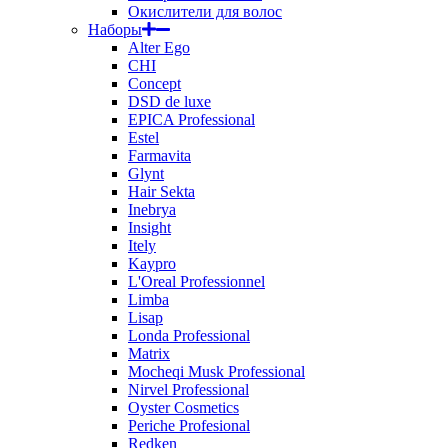
Окислители для волос
Наборы
Alter Ego
CHI
Concept
DSD de luxe
EPICA Professional
Estel
Farmavita
Glynt
Hair Sekta
Inebrya
Insight
Itely
Kaypro
L'Oreal Professionnel
Limba
Lisap
Londa Professional
Matrix
Mocheqi Musk Professional
Nirvel Professional
Oyster Cosmetics
Periche Profesional
Redken