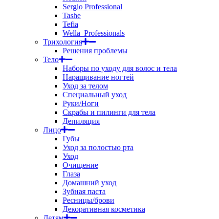
Sergio Professional
Tashe
Tefia
Wella_Professionals
Трихология
Решения проблемы
Тело
Наборы по уходу для волос и тела
Наращивание ногтей
Уход за телом
Специальный уход
Руки/Ноги
Скрабы и пилинги для тела
Депиляция
Лицо
Губы
Уход за полостью рта
Уход
Очищение
Глаза
Домашний уход
Зубная паста
Ресницы/брови
Декоративная косметика
Детям