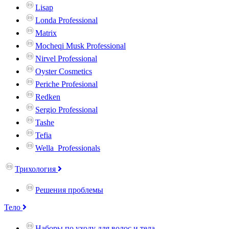
Lisap
Londa Professional
Matrix
Mocheqi Musk Professional
Nirvel Professional
Oyster Cosmetics
Periche Profesional
Redken
Sergio Professional
Tashe
Tefia
Wella_Professionals
Трихология
Решения проблемы
Тело
Наборы по уходу для волос и тела