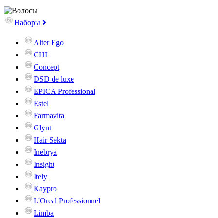
Наборы
Alter Ego
CHI
Concept
DSD de luxe
EPICA Professional
Estel
Farmavita
Glynt
Hair Sekta
Inebrya
Insight
Itely
Kaypro
L'Oreal Professionnel
Limba