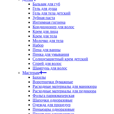
Бальзам для губ
Гель для душа
Гель для тела детский
Зубная паста
Интимная гигиена
Кондиционер для волос
Крем для лица
Крем для тела
Молочко для тела
Набор
Пена для ванны
Пенка для умывания
Солнцезащитный крем детский
Спрей для волос
Шампунь для волос
Мастерам
Бахилы
Воротнички бумажные
Расходные материалы для маникюра
Расходные материалы для педикюра
Фольга парикмахерская
Шапочки одноразовые
Одежда для процедур
Пеньюары одноразовые
Простыни одноразовые