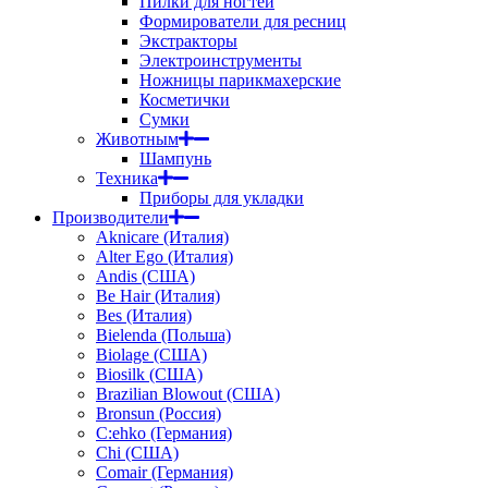
Пилки для ногтей
Формирователи для ресниц
Экстракторы
Электроинструменты
Ножницы парикмахерские
Косметички
Сумки
Животным
Шампунь
Техника
Приборы для укладки
Производители
Aknicare (Италия)
Alter Ego (Италия)
Andis (США)
Be Hair (Италия)
Bes (Италия)
Bielenda (Польша)
Biolage (США)
Biosilk (США)
Brazilian Blowout (США)
Bronsun (Россия)
C:ehko (Германия)
Chi (США)
Comair (Германия)