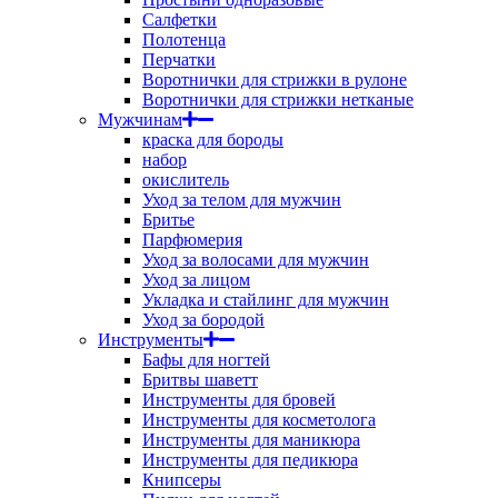
Салфетки
Полотенца
Перчатки
Воротнички для стрижки в рулоне
Воротнички для стрижки нетканые
Мужчинам
краска для бороды
набор
окислитель
Уход за телом для мужчин
Бритье
Парфюмерия
Уход за волосами для мужчин
Уход за лицом
Укладка и стайлинг для мужчин
Уход за бородой
Инструменты
Бафы для ногтей
Бритвы шаветт
Инструменты для бровей
Инструменты для косметолога
Инструменты для маникюра
Инструменты для педикюра
Книпсеры