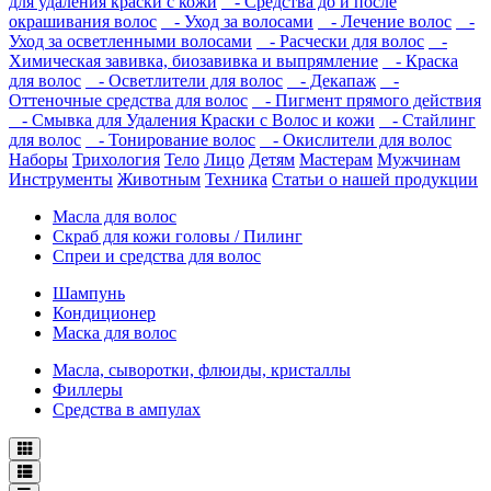
для удаления краски с кожи
- Средства до и после
окрашивания волос
- Уход за волосами
- Лечение волос
-
Уход за осветленными волосами
- Расчески для волос
-
Химическая завивка, биозавивка и выпрямление
- Краска
для волос
- Осветлители для волос
- Декапаж
-
Оттеночные средства для волос
- Пигмент прямого действия
- Смывка для Удаления Краски с Волос и кожи
- Стайлинг
для волос
- Тонирование волос
- Окислители для волос
Наборы
Трихология
Тело
Лицо
Детям
Мастерам
Мужчинам
Инструменты
Животным
Техника
Статьи о нашей продукции
Масла для волос
Скраб для кожи головы / Пилинг
Спреи и средства для волос
Шампунь
Кондиционер
Маска для волос
Масла, сыворотки, флюиды, кристаллы
Филлеры
Средства в ампулах