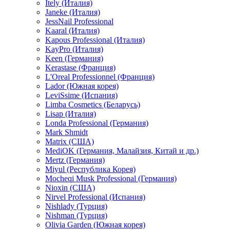
Itely (Италия)
Janeke (Италия)
JessNail Professional
Kaaral (Италия)
Kapous Professional (Италия)
KayPro (Италия)
Keen (Германия)
Kerastase (Франция)
L'Oreal Professionnel (Франция)
Lador (Южная корея)
LeviSsime (Испания)
Limba Cosmetics (Беларусь)
Lisap (Италия)
Londa Professional (Германия)
Mark Shmidt
Matrix (США)
MediOK (Германия, Малайзия, Китай и др.)
Mertz (Германия)
Miyul (Республика Корея)
Mocheqi Musk Professional (Германия)
Nioxin (США)
Nirvel Professional (Испания)
Nishlady (Турция)
Nishman (Турция)
Olivia Garden (Южная корея)