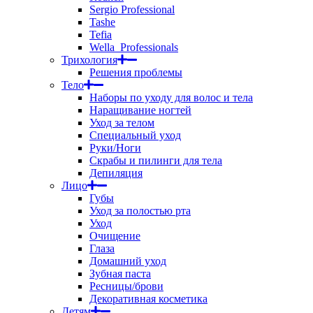
Sergio Professional
Tashe
Tefia
Wella_Professionals
Трихология
Решения проблемы
Тело
Наборы по уходу для волос и тела
Наращивание ногтей
Уход за телом
Специальный уход
Руки/Ноги
Скрабы и пилинги для тела
Депиляция
Лицо
Губы
Уход за полостью рта
Уход
Очищение
Глаза
Домашний уход
Зубная паста
Ресницы/брови
Декоративная косметика
Детям