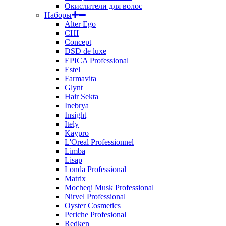
Окислители для волос
Наборы
Alter Ego
CHI
Concept
DSD de luxe
EPICA Professional
Estel
Farmavita
Glynt
Hair Sekta
Inebrya
Insight
Itely
Kaypro
L'Oreal Professionnel
Limba
Lisap
Londa Professional
Matrix
Mocheqi Musk Professional
Nirvel Professional
Oyster Cosmetics
Periche Profesional
Redken