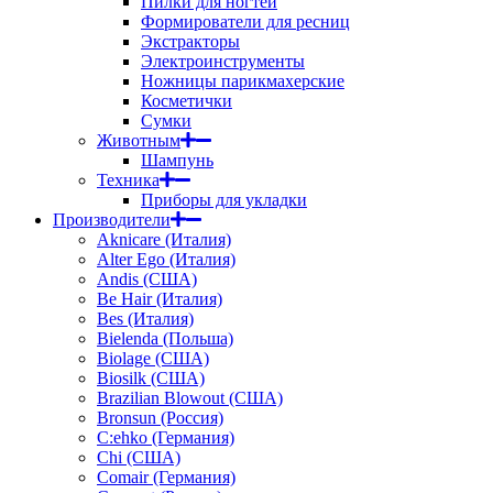
Пилки для ногтей
Формирователи для ресниц
Экстракторы
Электроинструменты
Ножницы парикмахерские
Косметички
Сумки
Животным
Шампунь
Техника
Приборы для укладки
Производители
Aknicare (Италия)
Alter Ego (Италия)
Andis (США)
Be Hair (Италия)
Bes (Италия)
Bielenda (Польша)
Biolage (США)
Biosilk (США)
Brazilian Blowout (США)
Bronsun (Россия)
C:ehko (Германия)
Chi (США)
Comair (Германия)