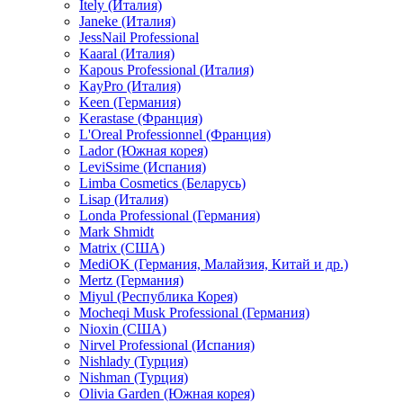
Itely (Италия)
Janeke (Италия)
JessNail Professional
Kaaral (Италия)
Kapous Professional (Италия)
KayPro (Италия)
Keen (Германия)
Kerastase (Франция)
L'Oreal Professionnel (Франция)
Lador (Южная корея)
LeviSsime (Испания)
Limba Cosmetics (Беларусь)
Lisap (Италия)
Londa Professional (Германия)
Mark Shmidt
Matrix (США)
MediOK (Германия, Малайзия, Китай и др.)
Mertz (Германия)
Miyul (Республика Корея)
Mocheqi Musk Professional (Германия)
Nioxin (США)
Nirvel Professional (Испания)
Nishlady (Турция)
Nishman (Турция)
Olivia Garden (Южная корея)