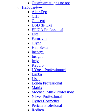
Окислители для волос
Наборы
Alter Ego
CHI
Concept
DSD de luxe
EPICA Professional
Estel
Farmavita
Glynt
Hair Sekta
Inebrya
Insight
Itely
Kaypro
L'Oreal Professionnel
Limba
Lisap
Londa Professional
Matrix
Mocheqi Musk Professional
Nirvel Professional
Oyster Cosmetics
Periche Profesional
Redken