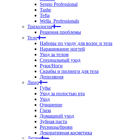
Sergio Professional
Tashe
Tefia
Wella_Professionals
Трихология
Решения проблемы
Тело
Наборы по уходу для волос и тела
Наращивание ногтей
Уход за телом
Специальный уход
Руки/Ноги
Скрабы и пилинги для тела
Депиляция
Лицо
Губы
Уход за полостью рта
Уход
Очищение
Глаза
Домашний уход
Зубная паста
Ресницы/брови
Декоративная косметика
Детям