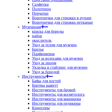
Салфетки
Полотенца
Перчатки
Воротнички для стрижки в рулоне
Воротнички для стрижки нетканые
Мужчинам
краска для бороды
набор
окислитель
Уход за телом для мужчин
Бритье
Парфюмерия
Уход за волосами для мужчин
Уход за лицом
Укладка и стайлинг для мужчин
Уход за бородой
Инструменты
Бафы для ногтей
Бритвы шаветт
Инструменты для бровей
Инструменты для косметолога
Инструменты для маникюра
Инструменты для педикюра
Книпсеры