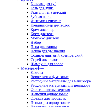
Бальзам для губ
Гель для душа
Гель для тела детский
Зубная паста
Интимная гигиена
Кондиционер для волос
Крем для лица
Крем для тела
Молочко для тела
Набор
Пена для ванны
Пенка для умывания
Солнцезащитный крем детский
Спрей для волос
Шампунь для волос
Мастерам
Бахилы
Воротнички бумажные
Расходные материалы для маникюра
Расходные материалы для педикюра
Фольга парикмахерская
Шапочки одноразовые
Одежда для процедур
Пеньюары одноразовые
Простыни одноразовые