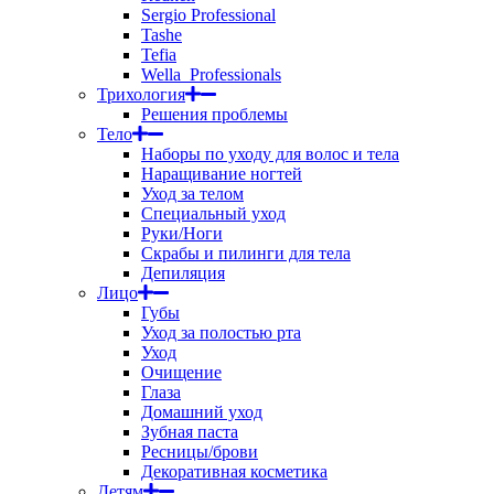
Sergio Professional
Tashe
Tefia
Wella_Professionals
Трихология
Решения проблемы
Тело
Наборы по уходу для волос и тела
Наращивание ногтей
Уход за телом
Специальный уход
Руки/Ноги
Скрабы и пилинги для тела
Депиляция
Лицо
Губы
Уход за полостью рта
Уход
Очищение
Глаза
Домашний уход
Зубная паста
Ресницы/брови
Декоративная косметика
Детям