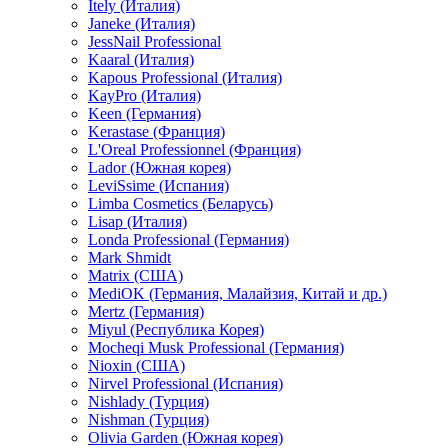
Itely (Италия)
Janeke (Италия)
JessNail Professional
Kaaral (Италия)
Kapous Professional (Италия)
KayPro (Италия)
Keen (Германия)
Kerastase (Франция)
L'Oreal Professionnel (Франция)
Lador (Южная корея)
LeviSsime (Испания)
Limba Cosmetics (Беларусь)
Lisap (Италия)
Londa Professional (Германия)
Mark Shmidt
Matrix (США)
MediOK (Германия, Малайзия, Китай и др.)
Mertz (Германия)
Miyul (Республика Корея)
Mocheqi Musk Professional (Германия)
Nioxin (США)
Nirvel Professional (Испания)
Nishlady (Турция)
Nishman (Турция)
Olivia Garden (Южная корея)