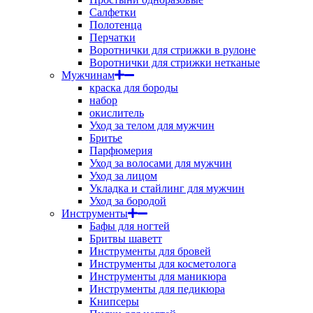
Салфетки
Полотенца
Перчатки
Воротнички для стрижки в рулоне
Воротнички для стрижки нетканые
Мужчинам
краска для бороды
набор
окислитель
Уход за телом для мужчин
Бритье
Парфюмерия
Уход за волосами для мужчин
Уход за лицом
Укладка и стайлинг для мужчин
Уход за бородой
Инструменты
Бафы для ногтей
Бритвы шаветт
Инструменты для бровей
Инструменты для косметолога
Инструменты для маникюра
Инструменты для педикюра
Книпсеры