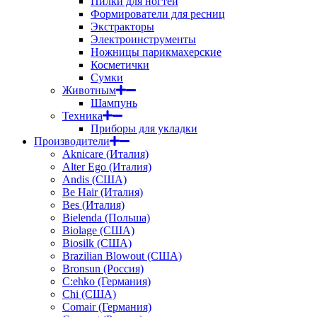
Пилки для ногтей
Формирователи для ресниц
Экстракторы
Электроинструменты
Ножницы парикмахерские
Косметички
Сумки
Животным
Шампунь
Техника
Приборы для укладки
Производители
Aknicare (Италия)
Alter Ego (Италия)
Andis (США)
Be Hair (Италия)
Bes (Италия)
Bielenda (Польша)
Biolage (США)
Biosilk (США)
Brazilian Blowout (США)
Bronsun (Россия)
C:ehko (Германия)
Chi (США)
Comair (Германия)