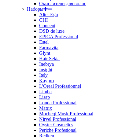
Окислители для волос
Наборы
Alter Ego
CHI
Concept
DSD de luxe
EPICA Professional
Estel
Farmavita
Glynt
Hair Sekta
Inebrya
Insight
Itely
Kaypro
L'Oreal Professionnel
Limba
Lisap
Londa Professional
Matrix
Mocheqi Musk Professional
Nirvel Professional
Oyster Cosmetics
Periche Profesional
Redken