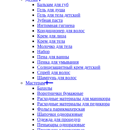
Бальзам для губ
Гель для душа
Гель для тела детский
Зубная паста
Интимная гигиена
Кондиционер для волос
Крем для лица
Крем для тела
Молочко для тела
Набор
Пена для ванны
Пенка для умывания
Солнцезащитный крем детский
Спрей для волос
Шампунь для волос
Мастерам
Бахилы
Воротнички бумажные
Расходные материалы для маникюра
Расходные материалы для педикюра
Фольга парикмахерская
Шапочки одноразовые
Одежда для процедур
Пеньюары одноразовые
Простыни одноразовые