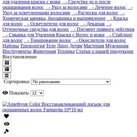
для удаления краски с кожи
- Средства до и после
окрашивания волос
- Уход за волосами
- Лечение волос
-
Уход за осветленными волосами
- Расчески для волос
-
Химическая завивка, биозавивка и выпрямление
- Краска
для волос
- Осветлители для волос
- Декапаж
-
Оттеночные средства для волос
- Пигмент прямого действия
- Смывка для Удаления Краски с Волос и кожи
- Стайлинг
для волос
- Тонирование волос
- Окислители для волос
Наборы
Трихология
Тело
Лицо
Детям
Мастерам
Мужчинам
Инструменты
Животным
Техника
Статьи о нашей продукции
Восстановление
Сортировка:
Показать: