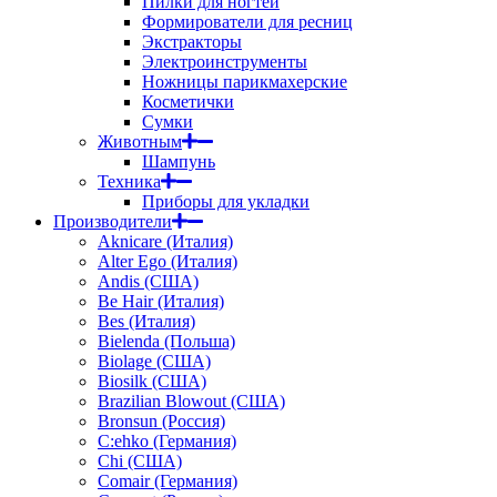
Пилки для ногтей
Формирователи для ресниц
Экстракторы
Электроинструменты
Ножницы парикмахерские
Косметички
Сумки
Животным
Шампунь
Техника
Приборы для укладки
Производители
Aknicare (Италия)
Alter Ego (Италия)
Andis (США)
Be Hair (Италия)
Bes (Италия)
Bielenda (Польша)
Biolage (США)
Biosilk (США)
Brazilian Blowout (США)
Bronsun (Россия)
C:ehko (Германия)
Chi (США)
Comair (Германия)