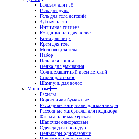
Бальзам для губ
Гель для душа
Гель для тела детский
Зубная паста
Интимная гигиена
Кондиционер для волос
Крем для лица
Крем для тела
Молочко для тела
Набор
Пена для ванны
Пенка для умывания
Солнцезащитный крем детский
Спрей для волос
Шампунь для волос
Мастерам
Бахилы
Воротнички бумажные
Расходные материалы для маникюра
Расходные материалы для педикюра
Фольга парикмахерская
Шапочки одноразовые
Одежда для процедур
Пеньюары одноразовые
Простыни одноразовые