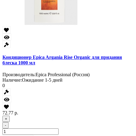
Кондиционер Epica Argania Rise Organic для придания
блеска 1000 мл
Производитель:
Epica Professional (Россия)
Наличие:
Ожидание 1-5 дней
0
72.77 р.
+
-