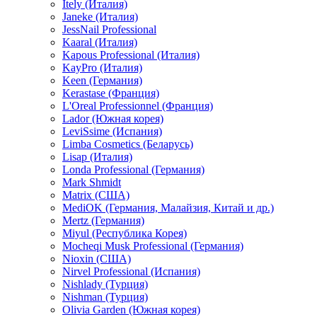
Itely (Италия)
Janeke (Италия)
JessNail Professional
Kaaral (Италия)
Kapous Professional (Италия)
KayPro (Италия)
Keen (Германия)
Kerastase (Франция)
L'Oreal Professionnel (Франция)
Lador (Южная корея)
LeviSsime (Испания)
Limba Cosmetics (Беларусь)
Lisap (Италия)
Londa Professional (Германия)
Mark Shmidt
Matrix (США)
MediOK (Германия, Малайзия, Китай и др.)
Mertz (Германия)
Miyul (Республика Корея)
Mocheqi Musk Professional (Германия)
Nioxin (США)
Nirvel Professional (Испания)
Nishlady (Турция)
Nishman (Турция)
Olivia Garden (Южная корея)