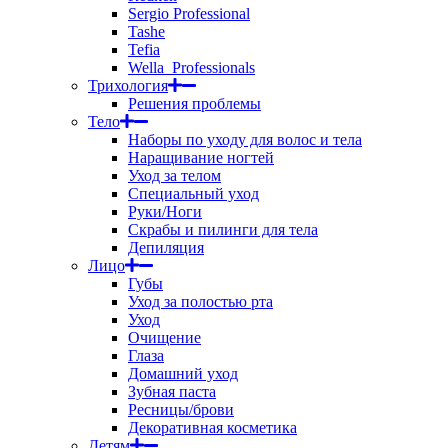
Sergio Professional
Tashe
Tefia
Wella_Professionals
Трихология
Решения проблемы
Тело
Наборы по уходу для волос и тела
Наращивание ногтей
Уход за телом
Специальный уход
Руки/Ноги
Скрабы и пилинги для тела
Депиляция
Лицо
Губы
Уход за полостью рта
Уход
Очищение
Глаза
Домашний уход
Зубная паста
Ресницы/брови
Декоративная косметика
Детям