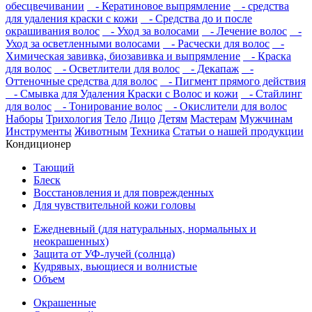
обесцвечивании
- Кератиновое выпрямление
- средства
для удаления краски с кожи
- Средства до и после
окрашивания волос
- Уход за волосами
- Лечение волос
-
Уход за осветленными волосами
- Расчески для волос
-
Химическая завивка, биозавивка и выпрямление
- Краска
для волос
- Осветлители для волос
- Декапаж
-
Оттеночные средства для волос
- Пигмент прямого действия
- Смывка для Удаления Краски с Волос и кожи
- Стайлинг
для волос
- Тонирование волос
- Окислители для волос
Наборы
Трихология
Тело
Лицо
Детям
Мастерам
Мужчинам
Инструменты
Животным
Техника
Статьи о нашей продукции
Кондиционер
Тающий
Блеск
Восстановления и для поврежденных
Для чувствительной кожи головы
Ежедневный (для натуральных, нормальных и
неокрашенных)
Защита от УФ-лучей (солнца)
Кудрявых, вьющиеся и волнистые
Объем
Окрашенные