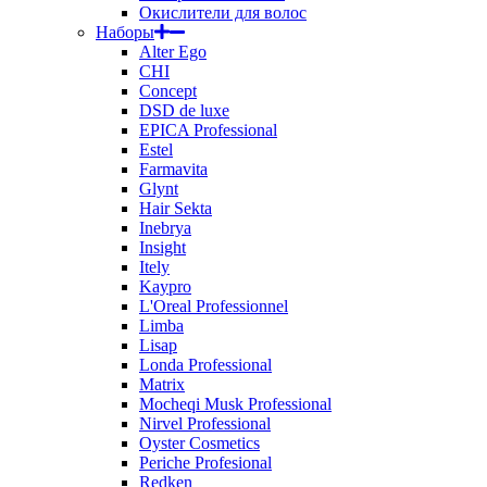
Окислители для волос
Наборы
Alter Ego
CHI
Concept
DSD de luxe
EPICA Professional
Estel
Farmavita
Glynt
Hair Sekta
Inebrya
Insight
Itely
Kaypro
L'Oreal Professionnel
Limba
Lisap
Londa Professional
Matrix
Mocheqi Musk Professional
Nirvel Professional
Oyster Cosmetics
Periche Profesional
Redken