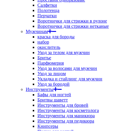
Салфетки
Полотенца
Перчатки
Воротнички для стрижки в рулоне
Воротнички для стрижки нетканые
Мужчинам
краска для бороды
набор
окислитель
Уход за телом для мужчин
Бритье
Парфюмерия
Уход за волосами для мужчин
Уход за лицом
Укладка и стайлинг для мужчин
Уход за бородой
Инструменты
Бафы для ногтей
Бритвы шаветт
Инструменты для бровей
Инструменты для косметолога
Инструменты для маникюра
Инструменты для педикюра
Книпсеры