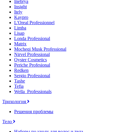
Inebrya
Insight
Itely
Kaypro
L'Oreal Professionnel
Limba
Lisap
Londa Professional
Matrix
Mocheqi Musk Professional
Nirvel Professional
Oyster Cosmetics
Periche Profesional
Redken
Sergio Professional
Tashe
Tefia
Wella_Professionals
Трихология
Решения проблемы
Тело
Наборы по уходу для волос и тела