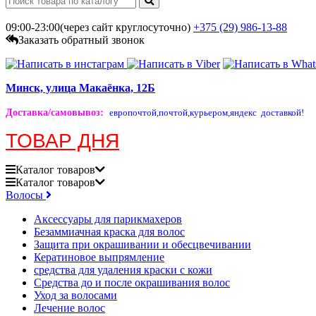
09:00-23:00(через сайт круглосуточно)
+375 (29)
986-13-88
Заказать обратный звонок
Минск, улица Макаёнка, 12Б
Доставка/самовывоз
:
европочтой,
почтой,
курьером,
яндекс доставкой!
ТОВАР ДНЯ
Каталог
товаров
Каталог
товаров
Волосы
Аксессуары для парикмахеров
Безаммиачная краска для волос
Защита при окрашивании и обесцвечивании
Кератиновое выпрямление
средства для удаления краски с кожи
Средства до и после окрашивания волос
Уход за волосами
Лечение волос