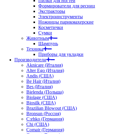
Пилки для ногтей
Формирователи для ресниц
Экстракторы
Электроинструменты
Ножницы парикмахерские
Косметички
Сумки
Животным
Шампунь
Техника
Приборы для укладки
Производители
Aknicare (Италия)
Alter Ego (Италия)
Andis (США)
Be Hair (Италия)
Bes (Италия)
Bielenda (Польша)
Biolage (США)
Biosilk (США)
Brazilian Blowout (США)
Bronsun (Россия)
C:ehko (Германия)
Chi (США)
Comair (Германия)