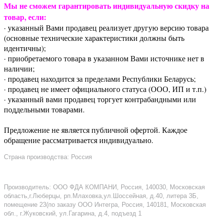
Мы не сможем гарантировать индивидуальную скидку на
товар, если:
· указанный Вами продавец реализует другую версию товара
(основные технические характеристики должны быть
идентичны);
· приобретаемого товара в указанном Вами источнике нет в
наличии;
· продавец находится за пределами Республики Беларусь;
· продавец не имеет официального статуса (ООО, ИП и т.п.)
· указанный вами продавец торгует контрабандными или
поддельными товарами.
Предложение не является публичной офертой. Каждое
обращение рассматривается индивидуально.
Страна производства: Россия
Производитель: ООО ФДА КОМПАНИ, Россия, 140030, Московская
область,г.Люберцы, рп.Млаховка,ул.Шоссейная, д.40, литера 3Б,
помещение 23(по заказу ООО Интегра, Россия, 140181, Московская
обл., г.Жуковский, ул.Гагарина, д.4, подъезд 1