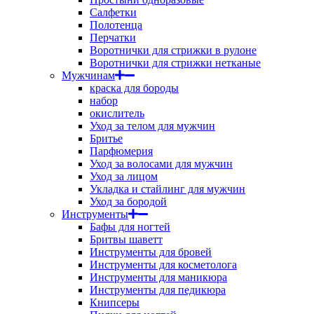
Салфетки
Полотенца
Перчатки
Воротнички для стрижки в рулоне
Воротнички для стрижки нетканые
Мужчинам
краска для бороды
набор
окислитель
Уход за телом для мужчин
Бритье
Парфюмерия
Уход за волосами для мужчин
Уход за лицом
Укладка и стайлинг для мужчин
Уход за бородой
Инструменты
Бафы для ногтей
Бритвы шаветт
Инструменты для бровей
Инструменты для косметолога
Инструменты для маникюра
Инструменты для педикюра
Книпсеры