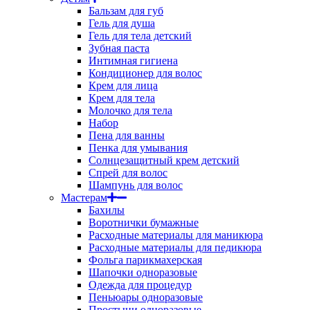
Бальзам для губ
Гель для душа
Гель для тела детский
Зубная паста
Интимная гигиена
Кондиционер для волос
Крем для лица
Крем для тела
Молочко для тела
Набор
Пена для ванны
Пенка для умывания
Солнцезащитный крем детский
Спрей для волос
Шампунь для волос
Мастерам
Бахилы
Воротнички бумажные
Расходные материалы для маникюра
Расходные материалы для педикюра
Фольга парикмахерская
Шапочки одноразовые
Одежда для процедур
Пеньюары одноразовые
Простыни одноразовые