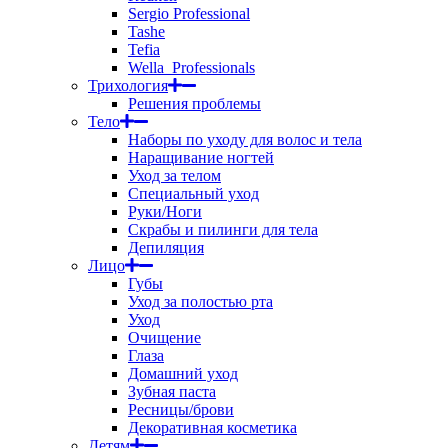
Sergio Professional
Tashe
Tefia
Wella_Professionals
Трихология
Решения проблемы
Тело
Наборы по уходу для волос и тела
Наращивание ногтей
Уход за телом
Специальный уход
Руки/Ноги
Скрабы и пилинги для тела
Депиляция
Лицо
Губы
Уход за полостью рта
Уход
Очищение
Глаза
Домашний уход
Зубная паста
Ресницы/брови
Декоративная косметика
Детям