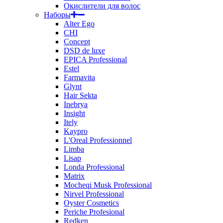
Окислители для волос
Наборы
Alter Ego
CHI
Concept
DSD de luxe
EPICA Professional
Estel
Farmavita
Glynt
Hair Sekta
Inebrya
Insight
Itely
Kaypro
L'Oreal Professionnel
Limba
Lisap
Londa Professional
Matrix
Mocheqi Musk Professional
Nirvel Professional
Oyster Cosmetics
Periche Profesional
Redken