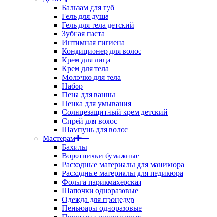
Бальзам для губ
Гель для душа
Гель для тела детский
Зубная паста
Интимная гигиена
Кондиционер для волос
Крем для лица
Крем для тела
Молочко для тела
Набор
Пена для ванны
Пенка для умывания
Солнцезащитный крем детский
Спрей для волос
Шампунь для волос
Мастерам
Бахилы
Воротнички бумажные
Расходные материалы для маникюра
Расходные материалы для педикюра
Фольга парикмахерская
Шапочки одноразовые
Одежда для процедур
Пеньюары одноразовые
Простыни одноразовые