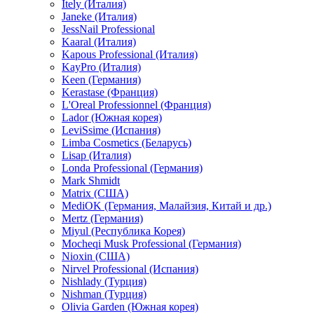
Itely (Италия)
Janeke (Италия)
JessNail Professional
Kaaral (Италия)
Kapous Professional (Италия)
KayPro (Италия)
Keen (Германия)
Kerastase (Франция)
L'Oreal Professionnel (Франция)
Lador (Южная корея)
LeviSsime (Испания)
Limba Cosmetics (Беларусь)
Lisap (Италия)
Londa Professional (Германия)
Mark Shmidt
Matrix (США)
MediOK (Германия, Малайзия, Китай и др.)
Mertz (Германия)
Miyul (Республика Корея)
Mocheqi Musk Professional (Германия)
Nioxin (США)
Nirvel Professional (Испания)
Nishlady (Турция)
Nishman (Турция)
Olivia Garden (Южная корея)