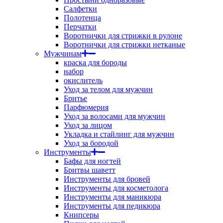
Салфетки
Полотенца
Перчатки
Воротнички для стрижки в рулоне
Воротнички для стрижки нетканые
Мужчинам
краска для бороды
набор
окислитель
Уход за телом для мужчин
Бритье
Парфюмерия
Уход за волосами для мужчин
Уход за лицом
Укладка и стайлинг для мужчин
Уход за бородой
Инструменты
Бафы для ногтей
Бритвы шаветт
Инструменты для бровей
Инструменты для косметолога
Инструменты для маникюра
Инструменты для педикюра
Книпсеры