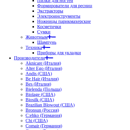
Пилки для ногтей
Формирователи для ресниц
Экстракторы
Электроинструменты
Ножницы парикмахерские
Косметички
Сумки
Животным
Шампунь
Техника
Приборы для укладки
Производители
Aknicare (Италия)
Alter Ego (Италия)
Andis (США)
Be Hair (Италия)
Bes (Италия)
Bielenda (Польша)
Biolage (США)
Biosilk (США)
Brazilian Blowout (США)
Bronsun (Россия)
C:ehko (Германия)
Chi (США)
Comair (Германия)