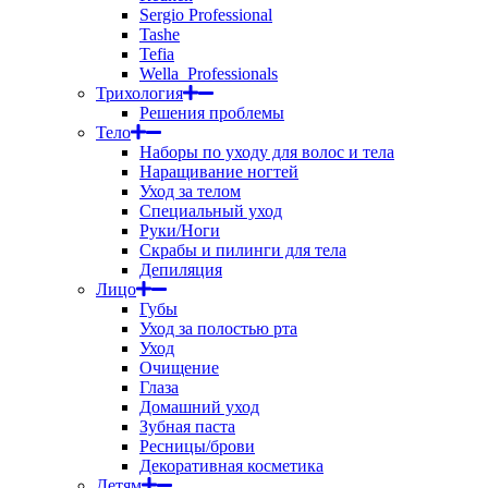
Sergio Professional
Tashe
Tefia
Wella_Professionals
Трихология
Решения проблемы
Тело
Наборы по уходу для волос и тела
Наращивание ногтей
Уход за телом
Специальный уход
Руки/Ноги
Скрабы и пилинги для тела
Депиляция
Лицо
Губы
Уход за полостью рта
Уход
Очищение
Глаза
Домашний уход
Зубная паста
Ресницы/брови
Декоративная косметика
Детям