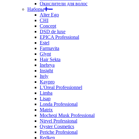
Окислители для волос
Наборы
Alter Ego
CHI
Concept
DSD de luxe
EPICA Professional
Estel
Farmavita
Glynt
Hair Sekta
Inebrya
Insight
Itely
Kaypro
L'Oreal Professionnel
Limba
Lisap
Londa Professional
Matrix
Mocheqi Musk Professional
Nirvel Professional
Oyster Cosmetics
Periche Profesional
Redken