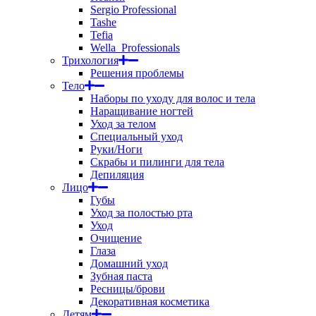
Sergio Professional
Tashe
Tefia
Wella_Professionals
Трихология
Решения проблемы
Тело
Наборы по уходу для волос и тела
Наращивание ногтей
Уход за телом
Специальный уход
Руки/Ноги
Скрабы и пилинги для тела
Депиляция
Лицо
Губы
Уход за полостью рта
Уход
Очищение
Глаза
Домашний уход
Зубная паста
Ресницы/брови
Декоративная косметика
Детям