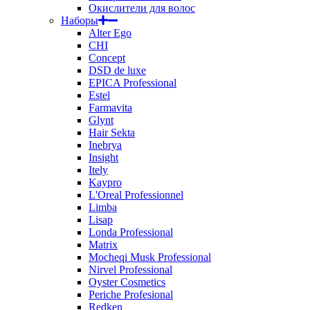
Окислители для волос
Наборы
Alter Ego
CHI
Concept
DSD de luxe
EPICA Professional
Estel
Farmavita
Glynt
Hair Sekta
Inebrya
Insight
Itely
Kaypro
L'Oreal Professionnel
Limba
Lisap
Londa Professional
Matrix
Mocheqi Musk Professional
Nirvel Professional
Oyster Cosmetics
Periche Profesional
Redken