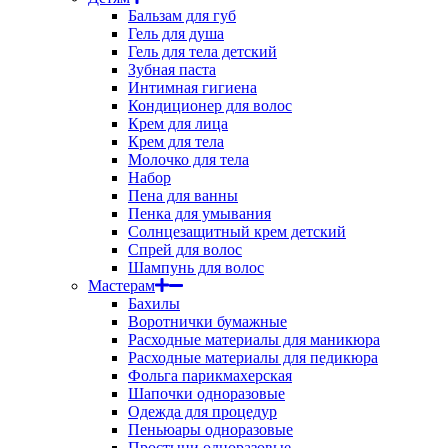
Бальзам для губ
Гель для душа
Гель для тела детский
Зубная паста
Интимная гигиена
Кондиционер для волос
Крем для лица
Крем для тела
Молочко для тела
Набор
Пена для ванны
Пенка для умывания
Солнцезащитный крем детский
Спрей для волос
Шампунь для волос
Мастерам
Бахилы
Воротнички бумажные
Расходные материалы для маникюра
Расходные материалы для педикюра
Фольга парикмахерская
Шапочки одноразовые
Одежда для процедур
Пеньюары одноразовые
Простыни одноразовые