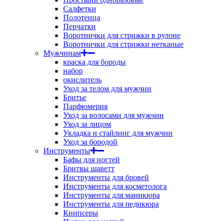
Салфетки
Полотенца
Перчатки
Воротнички для стрижки в рулоне
Воротнички для стрижки нетканые
Мужчинам
краска для бороды
набор
окислитель
Уход за телом для мужчин
Бритье
Парфюмерия
Уход за волосами для мужчин
Уход за лицом
Укладка и стайлинг для мужчин
Уход за бородой
Инструменты
Бафы для ногтей
Бритвы шаветт
Инструменты для бровей
Инструменты для косметолога
Инструменты для маникюра
Инструменты для педикюра
Книпсеры