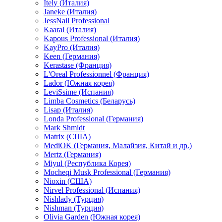
Itely (Италия)
Janeke (Италия)
JessNail Professional
Kaaral (Италия)
Kapous Professional (Италия)
KayPro (Италия)
Keen (Германия)
Kerastase (Франция)
L'Oreal Professionnel (Франция)
Lador (Южная корея)
LeviSsime (Испания)
Limba Cosmetics (Беларусь)
Lisap (Италия)
Londa Professional (Германия)
Mark Shmidt
Matrix (США)
MediOK (Германия, Малайзия, Китай и др.)
Mertz (Германия)
Miyul (Республика Корея)
Mocheqi Musk Professional (Германия)
Nioxin (США)
Nirvel Professional (Испания)
Nishlady (Турция)
Nishman (Турция)
Olivia Garden (Южная корея)