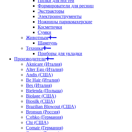
Пилки для ногтей
Формирователи для ресниц
Экстракторы
Электроинструменты
Ножницы парикмахерские
Косметички
Сумки
Животным
Шампунь
Техника
Приборы для укладки
Производители
Aknicare (Италия)
Alter Ego (Италия)
Andis (США)
Be Hair (Италия)
Bes (Италия)
Bielenda (Польша)
Biolage (США)
Biosilk (США)
Brazilian Blowout (США)
Bronsun (Россия)
C:ehko (Германия)
Chi (США)
Comair (Германия)