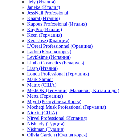
Itely (Италия)
Janeke (Италия)
JessNail Professional
Kaaral (Италия)
Kapous Professional (Италия)
KayPro (Италия)
Keen (Германия)
Kerastase (Франция)
L'Oreal Professionnel (Франция)
Lador (Южная корея)
LeviSsime (Испания)
Limba Cosmetics (Беларусь)
Lisap (Италия)
Londa Professional (Германия)
Mark Shmidt
Matrix (США)
MediOK (Германия, Малайзия, Китай и др.)
Mertz (Германия)
Miyul (Республика Корея)
Mocheqi Musk Professional (Германия)
Nioxin (США)
Nirvel Professional (Испания)
Nishlady (Турция)
Nishman (Турция)
Olivia Garden (Южная корея)