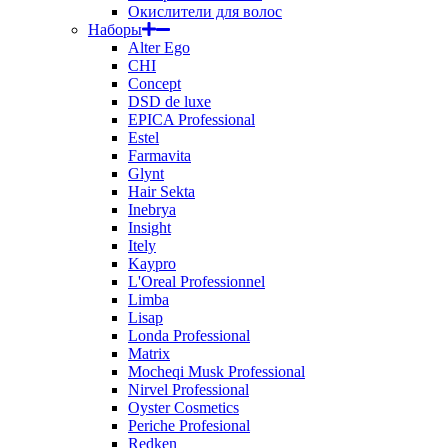
Окислители для волос
Наборы
Alter Ego
CHI
Concept
DSD de luxe
EPICA Professional
Estel
Farmavita
Glynt
Hair Sekta
Inebrya
Insight
Itely
Kaypro
L'Oreal Professionnel
Limba
Lisap
Londa Professional
Matrix
Mocheqi Musk Professional
Nirvel Professional
Oyster Cosmetics
Periche Profesional
Redken