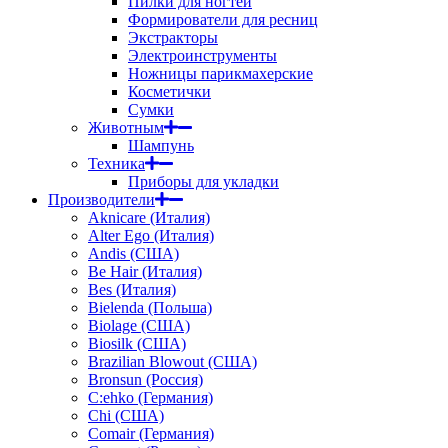
Пилки для ногтей
Формирователи для ресниц
Экстракторы
Электроинструменты
Ножницы парикмахерские
Косметички
Сумки
Животным
Шампунь
Техника
Приборы для укладки
Производители
Aknicare (Италия)
Alter Ego (Италия)
Andis (США)
Be Hair (Италия)
Bes (Италия)
Bielenda (Польша)
Biolage (США)
Biosilk (США)
Brazilian Blowout (США)
Bronsun (Россия)
C:ehko (Германия)
Chi (США)
Comair (Германия)