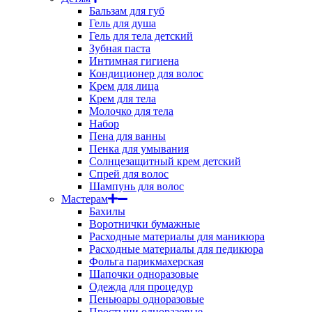
Бальзам для губ
Гель для душа
Гель для тела детский
Зубная паста
Интимная гигиена
Кондиционер для волос
Крем для лица
Крем для тела
Молочко для тела
Набор
Пена для ванны
Пенка для умывания
Солнцезащитный крем детский
Спрей для волос
Шампунь для волос
Мастерам
Бахилы
Воротнички бумажные
Расходные материалы для маникюра
Расходные материалы для педикюра
Фольга парикмахерская
Шапочки одноразовые
Одежда для процедур
Пеньюары одноразовые
Простыни одноразовые