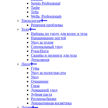
Sergio Professional
Tashe
Tefia
Wella_Professionals
Трихология
Решения проблемы
Тело
Наборы по уходу для волос и тела
Наращивание ногтей
Уход за телом
Специальный уход
Руки/Ноги
Скрабы и пилинги для тела
Депиляция
Лицо
Губы
Уход за полостью рта
Уход
Очищение
Глаза
Домашний уход
Зубная паста
Ресницы/брови
Декоративная косметика
Детям