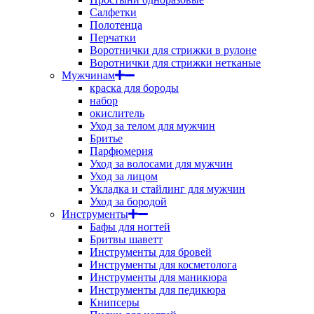
Салфетки
Полотенца
Перчатки
Воротнички для стрижки в рулоне
Воротнички для стрижки нетканые
Мужчинам
краска для бороды
набор
окислитель
Уход за телом для мужчин
Бритье
Парфюмерия
Уход за волосами для мужчин
Уход за лицом
Укладка и стайлинг для мужчин
Уход за бородой
Инструменты
Бафы для ногтей
Бритвы шаветт
Инструменты для бровей
Инструменты для косметолога
Инструменты для маникюра
Инструменты для педикюра
Книпсеры