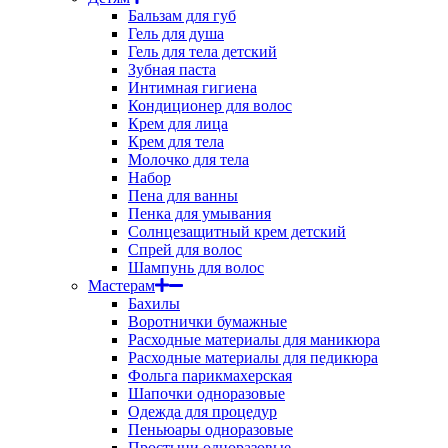
Бальзам для губ
Гель для душа
Гель для тела детский
Зубная паста
Интимная гигиена
Кондиционер для волос
Крем для лица
Крем для тела
Молочко для тела
Набор
Пена для ванны
Пенка для умывания
Солнцезащитный крем детский
Спрей для волос
Шампунь для волос
Мастерам
Бахилы
Воротнички бумажные
Расходные материалы для маникюра
Расходные материалы для педикюра
Фольга парикмахерская
Шапочки одноразовые
Одежда для процедур
Пеньюары одноразовые
Простыни одноразовые