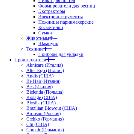
Пилки для ногтей
Формирователи для ресниц
Экстракторы
Электроинструменты
Ножницы парикмахерские
Косметички
Сумки
Животным
Шампунь
Техника
Приборы для укладки
Производители
Aknicare (Италия)
Alter Ego (Италия)
Andis (США)
Be Hair (Италия)
Bes (Италия)
Bielenda (Польша)
Biolage (США)
Biosilk (США)
Brazilian Blowout (США)
Bronsun (Россия)
C:ehko (Германия)
Chi (США)
Comair (Германия)