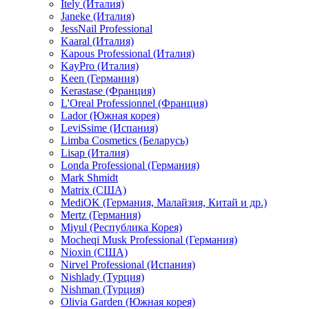
Itely (Италия)
Janeke (Италия)
JessNail Professional
Kaaral (Италия)
Kapous Professional (Италия)
KayPro (Италия)
Keen (Германия)
Kerastase (Франция)
L'Oreal Professionnel (Франция)
Lador (Южная корея)
LeviSsime (Испания)
Limba Cosmetics (Беларусь)
Lisap (Италия)
Londa Professional (Германия)
Mark Shmidt
Matrix (США)
MediOK (Германия, Малайзия, Китай и др.)
Mertz (Германия)
Miyul (Республика Корея)
Mocheqi Musk Professional (Германия)
Nioxin (США)
Nirvel Professional (Испания)
Nishlady (Турция)
Nishman (Турция)
Olivia Garden (Южная корея)