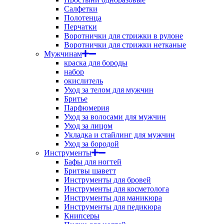
Салфетки
Полотенца
Перчатки
Воротнички для стрижки в рулоне
Воротнички для стрижки нетканые
Мужчинам
краска для бороды
набор
окислитель
Уход за телом для мужчин
Бритье
Парфюмерия
Уход за волосами для мужчин
Уход за лицом
Укладка и стайлинг для мужчин
Уход за бородой
Инструменты
Бафы для ногтей
Бритвы шаветт
Инструменты для бровей
Инструменты для косметолога
Инструменты для маникюра
Инструменты для педикюра
Книпсеры