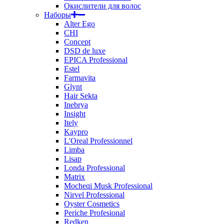
Окислители для волос
Наборы
Alter Ego
CHI
Concept
DSD de luxe
EPICA Professional
Estel
Farmavita
Glynt
Hair Sekta
Inebrya
Insight
Itely
Kaypro
L'Oreal Professionnel
Limba
Lisap
Londa Professional
Matrix
Mocheqi Musk Professional
Nirvel Professional
Oyster Cosmetics
Periche Profesional
Redken