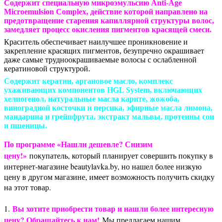
Cодержит специальную микроэмульсию Anti-Age
Microemulsion Complex, действие которой направлено на
предотвращение старения капиллярной структуры волос,
замедляет процесс окисления пигментов красящей смеси.
Краситель обеспечивает наилучшее проникновение и
закрепление красящих пигментов, безупречно окрашивает
даже самые трудноокрашиваемые волосы с ослабленной
кератиновой структурой.
Содержит кератин, аргановое масло, комплекс
ухаживающих компонентов HGL System, включающих
хелиогенол, натуральные масла карите, жожоба,
виноградной косточки и персика, эфирные масла лимона,
мандарина и грейпфрута, экстракт мальвы, протеины сои
и пшеницы.
По программе «Нашли дешевле? Снизим
цену!»
покупатель, который планирует совершить покупку в
интернет-магазине beautylavka.by, но нашел более низкую
цену в другом магазине, имеет возможность получить скидку
на этот товар.
Вы хотите приобрести товар и нашли более интересную
1.
цену? Обращайтесь к нам!
Мы предлагаем нашим