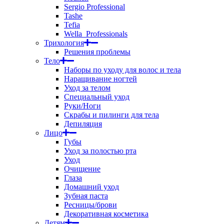
Sergio Professional
Tashe
Tefia
Wella_Professionals
Трихология
Решения проблемы
Тело
Наборы по уходу для волос и тела
Наращивание ногтей
Уход за телом
Специальный уход
Руки/Ноги
Скрабы и пилинги для тела
Депиляция
Лицо
Губы
Уход за полостью рта
Уход
Очищение
Глаза
Домашний уход
Зубная паста
Ресницы/брови
Декоративная косметика
Детям