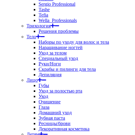
Sergio Professional
Tashe
Tefia
Wella_Professionals
Трихология
Решения проблемы
Тело
Наборы по уходу для волос и тела
Наращивание ногтей
Уход за телом
Специальный уход
Руки/Ноги
Скрабы и пилинги для тела
Депиляция
Лицо
Губы
Уход за полостью рта
Уход
Очищение
Глаза
Домашний уход
Зубная паста
Ресницы/брови
Декоративная косметика
Детям