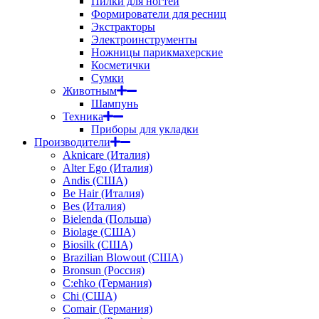
Пилки для ногтей
Формирователи для ресниц
Экстракторы
Электроинструменты
Ножницы парикмахерские
Косметички
Сумки
Животным
Шампунь
Техника
Приборы для укладки
Производители
Aknicare (Италия)
Alter Ego (Италия)
Andis (США)
Be Hair (Италия)
Bes (Италия)
Bielenda (Польша)
Biolage (США)
Biosilk (США)
Brazilian Blowout (США)
Bronsun (Россия)
C:ehko (Германия)
Chi (США)
Comair (Германия)