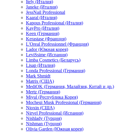
Itely (Италия)
Janeke (Италия)
JessNail Professional
Kaaral (Италия)
Kapous Professional (Италия)
KayPro (Италия)
Keen (Германия)
Kerastase (Франция)
L'Oreal Professionnel (Франция)
Lador (Южная корея)
LeviSsime (Испания)
Limba Cosmetics (Беларусь)
Lisap (Италия)
Londa Professional (Германия)
Mark Shmidt
Matrix (США)
MediOK (Германия, Малайзия, Китай и др.)
Mertz (Германия)
Miyul (Республика Корея)
Mocheqi Musk Professional (Германия)
Nioxin (США)
Nirvel Professional (Испания)
Nishlady (Турция)
Nishman (Турция)
Olivia Garden (Южная корея)