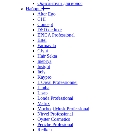
Окислители для волос
Наборы
Alter Ego
CHI
Concept
DSD de luxe
EPICA Professional
Estel
Farmavita
Glynt
Hair Sekta
Inebrya
Insight
Itely
Kaypro
L'Oreal Professionnel
Limba
Lisap
Londa Professional
Matrix
Mocheqi Musk Professional
Nirvel Professional
Oyster Cosmetics
Periche Profesional
Redken