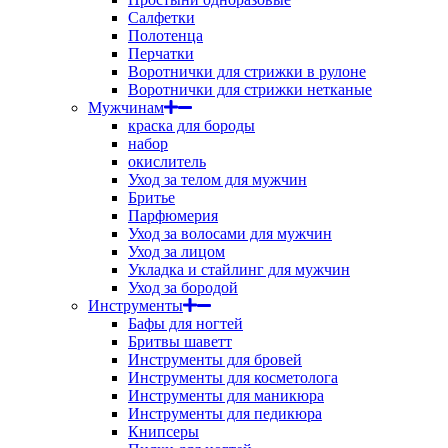
Салфетки
Полотенца
Перчатки
Воротнички для стрижки в рулоне
Воротнички для стрижки нетканые
Мужчинам
краска для бороды
набор
окислитель
Уход за телом для мужчин
Бритье
Парфюмерия
Уход за волосами для мужчин
Уход за лицом
Укладка и стайлинг для мужчин
Уход за бородой
Инструменты
Бафы для ногтей
Бритвы шаветт
Инструменты для бровей
Инструменты для косметолога
Инструменты для маникюра
Инструменты для педикюра
Книпсеры