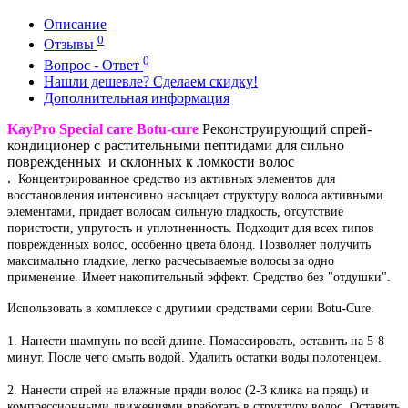
Описание
0
Отзывы
0
Вопрос - Ответ
Нашли дешевле? Сделаем скидку!
Дополнительная информация
KayPro Special care Botu-cure
Реконструирующий спрей-
кондиционер с растительными пептидами для сильно
поврежденных и склонных к ломкости волос
.
Концентрированное средство из активных элементов для
восстановления интенсивно насыщает структуру волоса активными
элементами, придает волосам сильную гладкость, отсутствие
пористости, упругость и уплотненность. Подходит для всех типов
поврежденных волос, особенно цвета блонд. Позволяет получить
максимально гладкие, легко расчесываемые волосы за одно
применение. Имеет накопительный эффект. Средство без "отдушки".
Использовать в комплексе с другими средствами серии Botu-Cure.
1. Нанести шампунь по всей длине. Помассировать, оставить на 5-8
минут. После чего смыть водой. Удалить остатки воды полотенцем.
2. Нанести спрей на влажные пряди волос (2-3 клика на прядь) и
компрессионными движениями вработать в структуру волос. Оставить