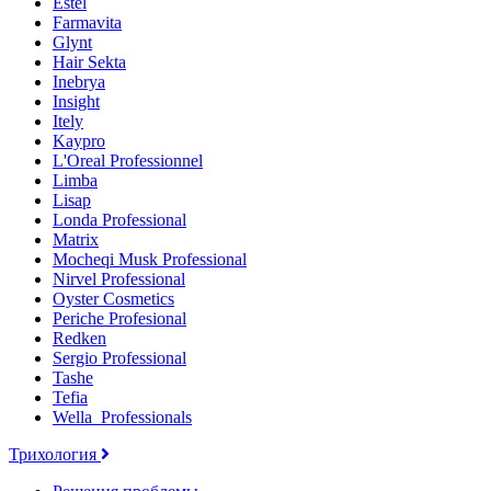
Estel
Farmavita
Glynt
Hair Sekta
Inebrya
Insight
Itely
Kaypro
L'Oreal Professionnel
Limba
Lisap
Londa Professional
Matrix
Mocheqi Musk Professional
Nirvel Professional
Oyster Cosmetics
Periche Profesional
Redken
Sergio Professional
Tashe
Tefia
Wella_Professionals
Трихология