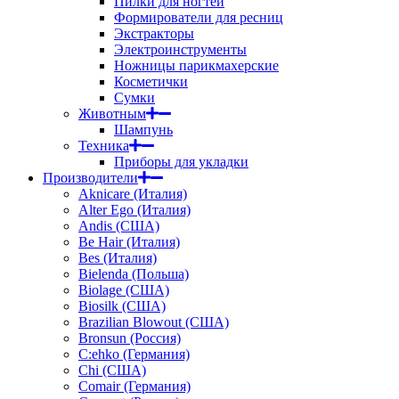
Пилки для ногтей
Формирователи для ресниц
Экстракторы
Электроинструменты
Ножницы парикмахерские
Косметички
Сумки
Животным
Шампунь
Техника
Приборы для укладки
Производители
Aknicare (Италия)
Alter Ego (Италия)
Andis (США)
Be Hair (Италия)
Bes (Италия)
Bielenda (Польша)
Biolage (США)
Biosilk (США)
Brazilian Blowout (США)
Bronsun (Россия)
C:ehko (Германия)
Chi (США)
Comair (Германия)