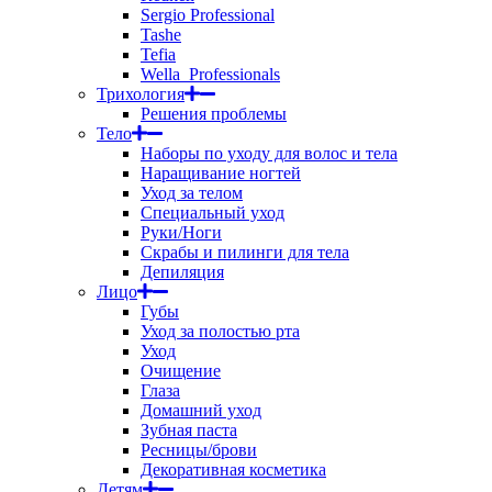
Sergio Professional
Tashe
Tefia
Wella_Professionals
Трихология
Решения проблемы
Тело
Наборы по уходу для волос и тела
Наращивание ногтей
Уход за телом
Специальный уход
Руки/Ноги
Скрабы и пилинги для тела
Депиляция
Лицо
Губы
Уход за полостью рта
Уход
Очищение
Глаза
Домашний уход
Зубная паста
Ресницы/брови
Декоративная косметика
Детям