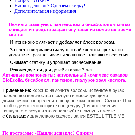
Вопрос - Ответ
Нашли дешевле? Сделаем скидку!
Дополнительная информация
Нежный шампунь с пантенолом и бисабололом мягко
очищает и предотвращает спутывание волос во время
мытья.
Интенсивно смягчает и добавляет блеск волосам.
За счет содержания гиалуроновой кислоты прекрасно
увлажняет, разглаживает и защищает кончики от сечения.
Снимает статику и упрощает расчесывание.
Рекомендуется для детей старше 3 лет.
Активные компоненты:
натуральный комплекс сахаров
BioEcolia, бисаболол, пантенол, гиалуроновая кислота.
Применение:
хорошо намочите волосы. Вспеньте в руках
небольшое количество шампуня и массирующими
движениями распределите пену по коже головы. Смойте. При
необходимости повторите процедуру. Для достижения
наилучшего результата используйте шампунь вместе
с
бальзамом
для легкого расчесывания ESTEL LITTLE ME.
По программе «Нашли дешевле? Снизим