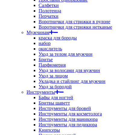
Салфетки
Полотенца
Перчатки
Воротнички для стрижки в рулоне
Воротнички для стрижки нетканые
Мужчинам
краска для бороды
набор
окислитель
Уход за телом для мужчин
Бритье
Парфюмерия
Уход за волосами для мужчин
Уход за лицом
Укладка и стайлинг для мужчин
Уход за бородой
Инструменты
Бафы для ногтей
Бритвы шаветт
Инструменты для бровей
Инструменты для косметолога
Инструменты для маникюра
Инструменты для педикюра
Книпсеры