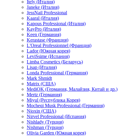
Itely (Италия)
Janeke (Италия)
JessNail Professional
Kaaral (Италия)
Kapous Professional (Италия)
KayPro (Италия)
Keen (Германия)
Kerastase (Франция)
L'Oreal Professionnel (Франция)
Lador (Южная корея)
LeviSsime (Испания)
Limba Cosmetics (Беларусь)
Lisap (Италия)
Londa Professional (Германия)
Mark Shmidt
Matrix (США)
MediOK (Германия, Малайзия, Китай и др.)
Mertz (Германия)
Miyul (Республика Корея)
Mocheqi Musk Professional (Германия)
Nioxin (США)
Nirvel Professional (Испания)
Nishlady (Турция)
Nishman (Турция)
Olivia Garden (Южная корея)