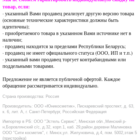
товар, если:
· указанный Вами продавец реализует другую версию товара
(основные технические характеристики должны быть
идентичны);
· приобретаемого товара в указанном Вами источнике нет в
наличии;
· продавец находится за пределами Республики Беларусь;
· продавец не имеет официального статуса (ООО, ИП и т.п.)
· указанный вами продавец торгует контрабандными или
поддельными товарами.
Предложение не является публичной офертой. Каждое
обращение рассматривается индивидуально.
Страна производства: Россия
Производитель: ООО «Юникосметик», Пискаревский проспект, д. 63,
к. 6, лит. А, г. Санкт-Петербург, Российская Федерация
Импортер в РБ: ООО "Эстель Сервис", Минская обл.,Минский р-
н,Боровлянский с/с, д.32, корп.1, каб. 29,район деревни Малиновка
ООО "Сити косметик", г. Минск,ул. Жилуновича, д.4, пом. 5002,этаж 5
(пристройка)