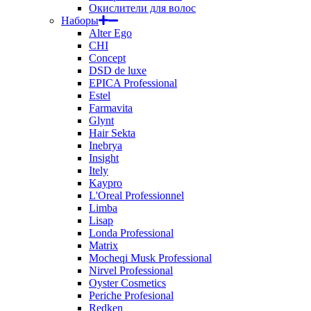
Окислители для волос
Наборы
Alter Ego
CHI
Concept
DSD de luxe
EPICA Professional
Estel
Farmavita
Glynt
Hair Sekta
Inebrya
Insight
Itely
Kaypro
L'Oreal Professionnel
Limba
Lisap
Londa Professional
Matrix
Mocheqi Musk Professional
Nirvel Professional
Oyster Cosmetics
Periche Profesional
Redken