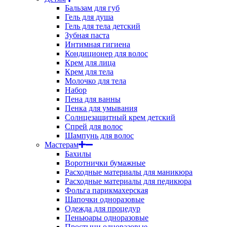
Бальзам для губ
Гель для душа
Гель для тела детский
Зубная паста
Интимная гигиена
Кондиционер для волос
Крем для лица
Крем для тела
Молочко для тела
Набор
Пена для ванны
Пенка для умывания
Солнцезащитный крем детский
Спрей для волос
Шампунь для волос
Мастерам
Бахилы
Воротнички бумажные
Расходные материалы для маникюра
Расходные материалы для педикюра
Фольга парикмахерская
Шапочки одноразовые
Одежда для процедур
Пеньюары одноразовые
Простыни одноразовые