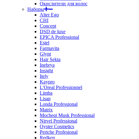
Окислители для волос
Наборы
Alter Ego
CHI
Concept
DSD de luxe
EPICA Professional
Estel
Farmavita
Glynt
Hair Sekta
Inebrya
Insight
Itely
Kaypro
L'Oreal Professionnel
Limba
Lisap
Londa Professional
Matrix
Mocheqi Musk Professional
Nirvel Professional
Oyster Cosmetics
Periche Profesional
Redken