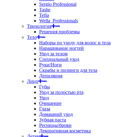
Sergio Professional
Tashe
Tefia
Wella_Professionals
Трихология
Решения проблемы
Тело
Наборы по уходу для волос и тела
Наращивание ногтей
Уход за телом
Специальный уход
Руки/Ноги
Скрабы и пилинги для тела
Депиляция
Лицо
Губы
Уход за полостью рта
Уход
Очищение
Глаза
Домашний уход
Зубная паста
Ресницы/брови
Декоративная косметика
Детям