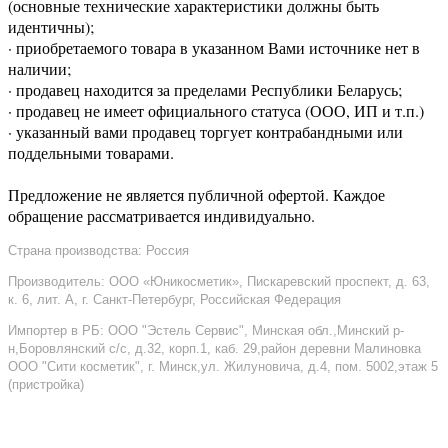
(основные технические характеристики должны быть
идентичны);
· приобретаемого товара в указанном Вами источнике нет в
наличии;
· продавец находится за пределами Республики Беларусь;
· продавец не имеет официального статуса (ООО, ИП и т.п.)
· указанный вами продавец торгует контрабандными или
поддельными товарами.
Предложение не является публичной офертой. Каждое
обращение рассматривается индивидуально.
Страна производства: Россия
Производитель: ООО «Юникосметик», Пискаревский проспект, д. 63,
к. 6, лит. А, г. Санкт-Петербург, Российская Федерация
Импортер в РБ: ООО "Эстель Сервис", Минская обл.,Минский р-
н,Боровлянский с/с, д.32, корп.1, каб. 29,район деревни Малиновка
ООО "Сити косметик", г. Минск,ул. Жилуновича, д.4, пом. 5002,этаж 5
(пристройка)
–