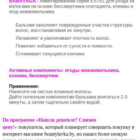
BABAYAGA -
лимитированная серия ESTEL для ухода за
волосами на основе бессмертника-златоцвета, клюквы и
ягод можжевельника
Бальзам заполняет поврежденные участки структуры
волос, восстанавливая их изнутри.
Увлажняет и увеличивает плотность волос.
Помогает избавиться от сухости и ломкости.
Сглаживает секущиеся кончики.
Активные компоненты:
ягоды можжевельника,
клюква, бессмертник
Применение:
Нанесите на чистые влажные волосы.
Дайте полезным компонентам бальзама впитаться 1-3
минуты, а затем тщательно смойте водой.
По программе «Нашли дешевле? Снизим
цену!»
покупатель, который планирует совершить покупку в
интернет-магазине beautylavka.by, но нашел более низкую