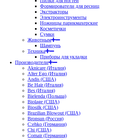
Пилки для ногтей
Формирователи для ресниц
Экстракторы
Электроинструменты
Ножницы парикмахерские
Косметички
Сумки
Животным
Шампунь
Техника
Приборы для укладки
Производители
Aknicare (Италия)
Alter Ego (Италия)
Andis (США)
Be Hair (Италия)
Bes (Италия)
Bielenda (Польша)
Biolage (США)
Biosilk (США)
Brazilian Blowout (США)
Bronsun (Россия)
C:ehko (Германия)
Chi (США)
Comair (Германия)