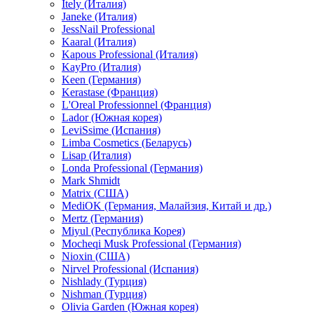
Itely (Италия)
Janeke (Италия)
JessNail Professional
Kaaral (Италия)
Kapous Professional (Италия)
KayPro (Италия)
Keen (Германия)
Kerastase (Франция)
L'Oreal Professionnel (Франция)
Lador (Южная корея)
LeviSsime (Испания)
Limba Cosmetics (Беларусь)
Lisap (Италия)
Londa Professional (Германия)
Mark Shmidt
Matrix (США)
MediOK (Германия, Малайзия, Китай и др.)
Mertz (Германия)
Miyul (Республика Корея)
Mocheqi Musk Professional (Германия)
Nioxin (США)
Nirvel Professional (Испания)
Nishlady (Турция)
Nishman (Турция)
Olivia Garden (Южная корея)