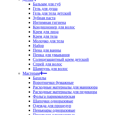
Бальзам для губ
Гель для душа
Гель для тела детский
Зубная паста
Интимная гигиена
Кондиционер для волос
Крем для лица
Крем для тела
Молочко для тела
Набор
Пена для ванны
Пенка для умывания
Солнцезащитный крем детский
Спрей для волос
Шампунь для волос
Мастерам
Бахилы
Воротнички бумажные
Расходные материалы для маникюра
Расходные материалы для педикюра
Фольга парикмахерская
Шапочки одноразовые
Одежда для процедур
Пеньюары одноразовые
Простыни одноразовые