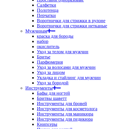
Салфетки
Полотенца
Перчатки
Воротнички для стрижки в рулоне
Воротнички для стрижки нетканые
Мужчинам
краска для бороды
набор
окислитель
Уход за телом для мужчин
Бритье
Парфюмерия
Уход за волосами для мужчин
Уход за лицом
Укладка и стайлинг для мужчин
Уход за бородой
Инструменты
Бафы для ногтей
Бритвы шаветт
Инструменты для бровей
Инструменты для косметолога
Инструменты для маникюра
Инструменты для педикюра
Книпсеры