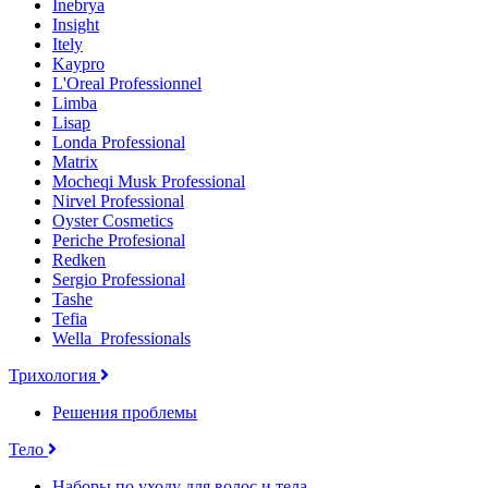
Inebrya
Insight
Itely
Kaypro
L'Oreal Professionnel
Limba
Lisap
Londa Professional
Matrix
Mocheqi Musk Professional
Nirvel Professional
Oyster Cosmetics
Periche Profesional
Redken
Sergio Professional
Tashe
Tefia
Wella_Professionals
Трихология
Решения проблемы
Тело
Наборы по уходу для волос и тела