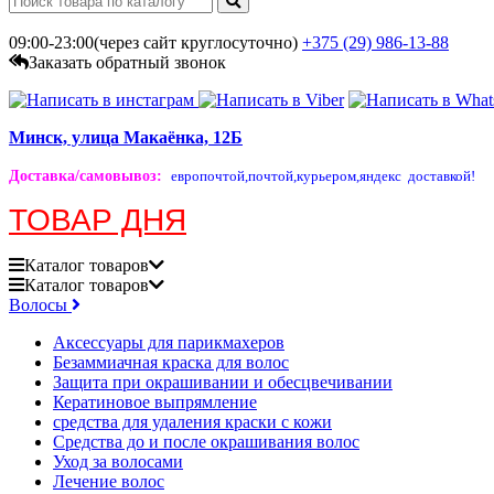
09:00-23:00(через сайт круглосуточно)
+375 (29)
986-13-88
Заказать обратный звонок
Минск, улица Макаёнка, 12Б
Доставка/самовывоз
:
европочтой,
почтой,
курьером,
яндекс доставкой!
ТОВАР ДНЯ
Каталог
товаров
Каталог
товаров
Волосы
Аксессуары для парикмахеров
Безаммиачная краска для волос
Защита при окрашивании и обесцвечивании
Кератиновое выпрямление
средства для удаления краски с кожи
Средства до и после окрашивания волос
Уход за волосами
Лечение волос