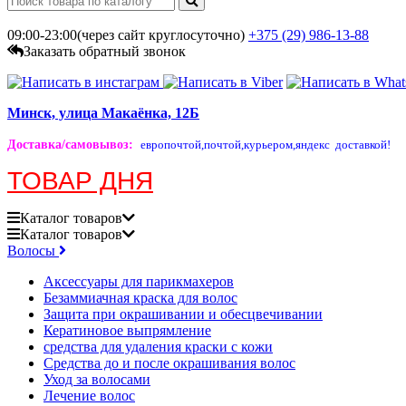
09:00-23:00(через сайт круглосуточно)
+375 (29)
986-13-88
Заказать обратный звонок
Минск, улица Макаёнка, 12Б
Доставка/самовывоз
:
европочтой,
почтой,
курьером,
яндекс доставкой!
ТОВАР ДНЯ
Каталог
товаров
Каталог
товаров
Волосы
Аксессуары для парикмахеров
Безаммиачная краска для волос
Защита при окрашивании и обесцвечивании
Кератиновое выпрямление
средства для удаления краски с кожи
Средства до и после окрашивания волос
Уход за волосами
Лечение волос