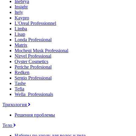
Inebrya
Insight
Itely
Kaypro
L'Oreal Professionnel
Limba
Lisap
Londa Professional
Matrix
Mocheqi Musk Professional
Nirvel Professional
Oyster Cosmetics
Periche Profesional
Redken
Sergio Professional
Tashe
Tefia
Wella_Professionals
Трихология
Решения проблемы
Тело
Наборы по уходу для волос и тела