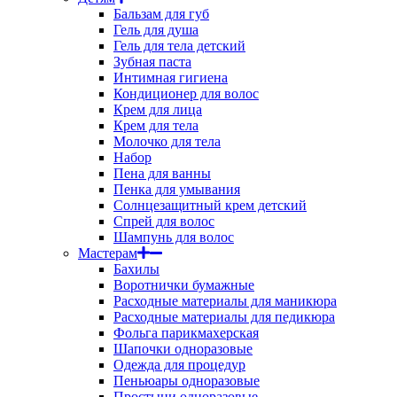
Бальзам для губ
Гель для душа
Гель для тела детский
Зубная паста
Интимная гигиена
Кондиционер для волос
Крем для лица
Крем для тела
Молочко для тела
Набор
Пена для ванны
Пенка для умывания
Солнцезащитный крем детский
Спрей для волос
Шампунь для волос
Мастерам
Бахилы
Воротнички бумажные
Расходные материалы для маникюра
Расходные материалы для педикюра
Фольга парикмахерская
Шапочки одноразовые
Одежда для процедур
Пеньюары одноразовые
Простыни одноразовые