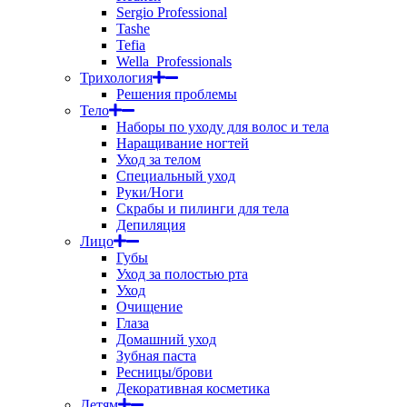
Sergio Professional
Tashe
Tefia
Wella_Professionals
Трихология
Решения проблемы
Тело
Наборы по уходу для волос и тела
Наращивание ногтей
Уход за телом
Специальный уход
Руки/Ноги
Скрабы и пилинги для тела
Депиляция
Лицо
Губы
Уход за полостью рта
Уход
Очищение
Глаза
Домашний уход
Зубная паста
Ресницы/брови
Декоративная косметика
Детям