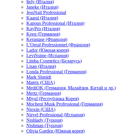
Itely (Италия)
Janeke (Италия)
JessNail Professional
Kaaral (Италия)
Kapous Professional (Италия)
KayPro (Италия)
Keen (Германия)
Kerastase (Франция)
L'Oreal Professionnel (Франция)
Lador (Южная корея)
LeviSsime (Испания)
Limba Cosmetics (Беларусь)
Lisap (Италия)
Londa Professional (Германия)
Mark Shmidt
Matrix (США)
MediOK (Германия, Малайзия, Китай и др.)
Mertz (Германия)
Miyul (Республика Корея)
Mocheqi Musk Professional (Германия)
Nioxin (США)
Nirvel Professional (Испания)
Nishlady (Турция)
Nishman (Турция)
Olivia Garden (Южная корея)