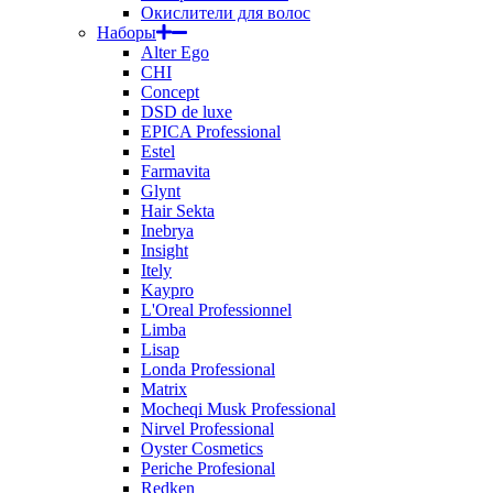
Окислители для волос
Наборы
Alter Ego
CHI
Concept
DSD de luxe
EPICA Professional
Estel
Farmavita
Glynt
Hair Sekta
Inebrya
Insight
Itely
Kaypro
L'Oreal Professionnel
Limba
Lisap
Londa Professional
Matrix
Mocheqi Musk Professional
Nirvel Professional
Oyster Cosmetics
Periche Profesional
Redken