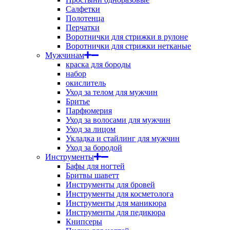
Салфетки
Полотенца
Перчатки
Воротнички для стрижки в рулоне
Воротнички для стрижки нетканые
Мужчинам
краска для бороды
набор
окислитель
Уход за телом для мужчин
Бритье
Парфюмерия
Уход за волосами для мужчин
Уход за лицом
Укладка и стайлинг для мужчин
Уход за бородой
Инструменты
Бафы для ногтей
Бритвы шаветт
Инструменты для бровей
Инструменты для косметолога
Инструменты для маникюра
Инструменты для педикюра
Книпсеры