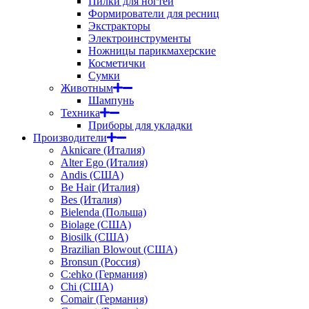
Пилки для ногтей
Формирователи для ресниц
Экстракторы
Электроинструменты
Ножницы парикмахерские
Косметички
Сумки
Животным
Шампунь
Техника
Приборы для укладки
Производители
Aknicare (Италия)
Alter Ego (Италия)
Andis (США)
Be Hair (Италия)
Bes (Италия)
Bielenda (Польша)
Biolage (США)
Biosilk (США)
Brazilian Blowout (США)
Bronsun (Россия)
C:ehko (Германия)
Chi (США)
Comair (Германия)