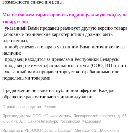
возможности снижения цены.
Мы не сможем гарантировать индивидуальную скидку на
товар, если:
· указанный Вами продавец реализует другую версию товара
(основные технические характеристики должны быть
идентичны);
· приобретаемого товара в указанном Вами источнике нет в
наличии;
· продавец находится за пределами Республики Беларусь;
· продавец не имеет официального статуса (ООО, ИП и т.п.)
· указанный вами продавец торгует контрабандными или
поддельными товарами.
Предложение не является публичной офертой. Каждое
обращение рассматривается индивидуально.
Страна производства: Россия
Производитель: ООО «Юникосметик», Пискаревский проспект, д. 63,
к. 6, лит. А, г. Санкт-Петербург, Российская Федерация
Импортер в РБ: ООО "Эстель Сервис", Минская обл.,Минский р-