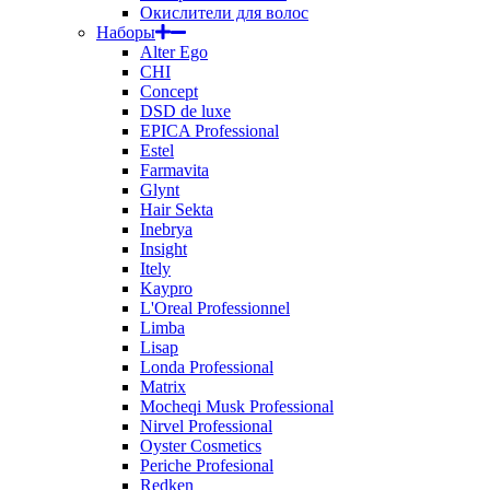
Окислители для волос
Наборы
Alter Ego
CHI
Concept
DSD de luxe
EPICA Professional
Estel
Farmavita
Glynt
Hair Sekta
Inebrya
Insight
Itely
Kaypro
L'Oreal Professionnel
Limba
Lisap
Londa Professional
Matrix
Mocheqi Musk Professional
Nirvel Professional
Oyster Cosmetics
Periche Profesional
Redken