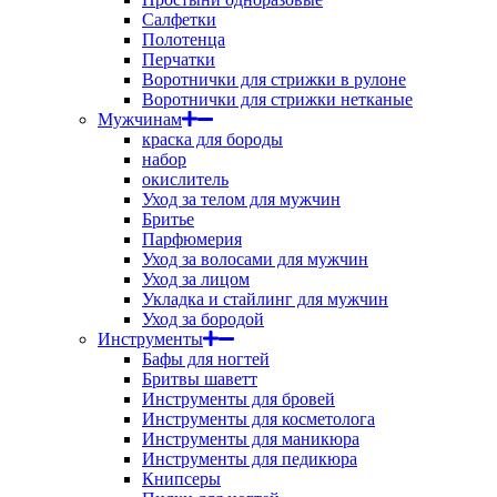
Салфетки
Полотенца
Перчатки
Воротнички для стрижки в рулоне
Воротнички для стрижки нетканые
Мужчинам
краска для бороды
набор
окислитель
Уход за телом для мужчин
Бритье
Парфюмерия
Уход за волосами для мужчин
Уход за лицом
Укладка и стайлинг для мужчин
Уход за бородой
Инструменты
Бафы для ногтей
Бритвы шаветт
Инструменты для бровей
Инструменты для косметолога
Инструменты для маникюра
Инструменты для педикюра
Книпсеры