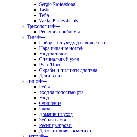
Sergio Professional
Tashe
Tefia
Wella_Professionals
Трихология
Решения проблемы
Тело
Наборы по уходу для волос и тела
Наращивание ногтей
Уход за телом
Специальный уход
Руки/Ноги
Скрабы и пилинги для тела
Депиляция
Лицо
Губы
Уход за полостью рта
Уход
Очищение
Глаза
Домашний уход
Зубная паста
Ресницы/брови
Декоративная косметика
Детям