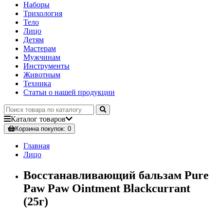
Наборы
Трихология
Тело
Лицо
Детям
Мастерам
Мужчинам
Инструменты
Животным
Техника
Статьи о нашей продукции
Каталог
товаров
Корзина
покупок
: 0
Главная
Лицо
Восстанавливающий бальзам Pure
Paw Paw Ointment Blackcurrant
(25г)