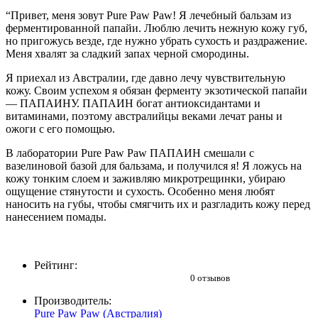
“Привет, меня зовут Pure Paw Paw! Я лечебный бальзам из
ферментированной папайи. Люблю лечить нежную кожу губ,
но пригожусь везде, где нужно убрать сухость и раздражение.
Меня хвалят за сладкий запах черной смородины.
Я приехал из Австралии, где давно лечу чувствительную
кожу. Своим успехом я обязан ферменту экзотической папайи
— ПАПАИНУ. ПАПАИН богат антиоксидантами и
витаминами, поэтому австралийцы веками лечат раны и
ожоги с его помощью.
В лаборатории Pure Paw Paw ПАПАИН смешали с
вазелиновой базой для бальзама, и получился я! Я ложусь на
кожу тонким слоем и заживляю микротрещинки, убираю
ощущение стянутости и сухость. Особенно меня любят
наносить на губы, чтобы смягчить их и разгладить кожу перед
нанесением помады.
Рейтинг:
0 отзывов
Производитель:
Pure Paw Paw (Австралия)