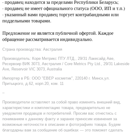
· продавец находится за пределами Республики Беларусь;
· продавец не имеет официального статуса (ООО, ИП и т.п.)
· указанный вами продавец торгует контрабандными или
поддельными товарами.
Предложение не является публичной офертой. Каждое
обращение рассматривается индивидуально.
Страна производства: Австралия
Производитель: Коре Метрикс ПТУ ЛТД., 29/31 Лакесайд Аве,
Ресервоир ВИК 3073, Австралия / Core Metrics Pty Ltd., 29/31 Lakeside
Ave, Reservoir VIC 3073, Australia
Импортер в РБ: ООО "ЕВЕР косметик", 220140 г. Минск,ул.
Притыцкого, д.62, корп.20, ком. 11
–
Производители оставляют за собой право изменять внешний вид,
характеристики и комплектацию товара, предварительно не
уведомляя продавцов и потребителей. Просим вас отнестись с
пониманием к данному факту и заранее приносим извинения за
возможные неточности в описании и фотографиях товара. Будем
благодарны вам за сообщение об ошибках — это поможет сделать