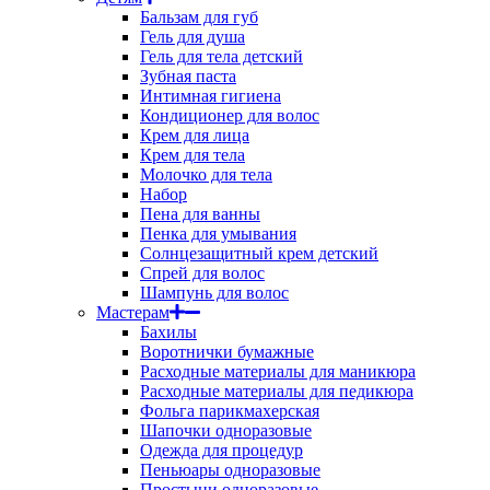
Бальзам для губ
Гель для душа
Гель для тела детский
Зубная паста
Интимная гигиена
Кондиционер для волос
Крем для лица
Крем для тела
Молочко для тела
Набор
Пена для ванны
Пенка для умывания
Солнцезащитный крем детский
Спрей для волос
Шампунь для волос
Мастерам
Бахилы
Воротнички бумажные
Расходные материалы для маникюра
Расходные материалы для педикюра
Фольга парикмахерская
Шапочки одноразовые
Одежда для процедур
Пеньюары одноразовые
Простыни одноразовые