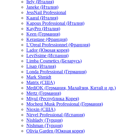
Itely (Италия)
Janeke (Италия)
JessNail Professional
Kaaral (Италия)
Kapous Professional (Италия)
KayPro (Италия)
Keen (Германия)
Kerastase (Франция)
L'Oreal Professionnel (Франция)
Lador (Южная корея)
LeviSsime (Испания)
Limba Cosmetics (Беларусь)
Lisap (Италия)
Londa Professional (Германия)
Mark Shmidt
Matrix (США)
MediOK (Германия, Малайзия, Китай и др.)
Mertz (Германия)
Miyul (Республика Корея)
Mocheqi Musk Professional (Германия)
Nioxin (США)
Nirvel Professional (Испания)
Nishlady (Турция)
Nishman (Турция)
Olivia Garden (Южная корея)