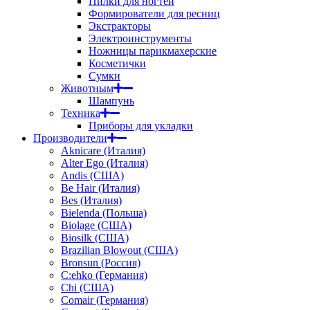
Пилки для ногтей
Формирователи для ресниц
Экстракторы
Электроинструменты
Ножницы парикмахерские
Косметички
Сумки
Животным
Шампунь
Техника
Приборы для укладки
Производители
Aknicare (Италия)
Alter Ego (Италия)
Andis (США)
Be Hair (Италия)
Bes (Италия)
Bielenda (Польша)
Biolage (США)
Biosilk (США)
Brazilian Blowout (США)
Bronsun (Россия)
C:ehko (Германия)
Chi (США)
Comair (Германия)