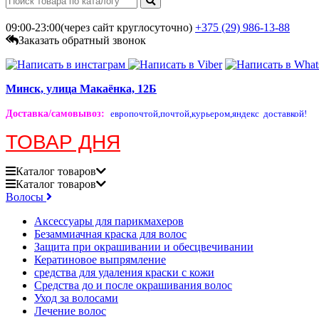
09:00-23:00(через сайт круглосуточно)
+375 (29)
986-13-88
Заказать обратный звонок
Минск, улица Макаёнка, 12Б
Доставка/самовывоз
:
европочтой,
почтой,
курьером,
яндекс доставкой!
ТОВАР ДНЯ
Каталог
товаров
Каталог
товаров
Волосы
Аксессуары для парикмахеров
Безаммиачная краска для волос
Защита при окрашивании и обесцвечивании
Кератиновое выпрямление
средства для удаления краски с кожи
Средства до и после окрашивания волос
Уход за волосами
Лечение волос