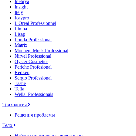
Inebrya
Insight
Itely
Kaypro
L'Oreal Professionnel
Limba
Lisap
Londa Professional
Matrix
Mocheqi Musk Professional
Nirvel Professional
Oyster Cosmetics
Periche Profesional
Redken
Sergio Professional
Tashe
Tefia
Wella_Professionals
Трихология
Решения проблемы
Тело
Наборы по уходу для волос и тела