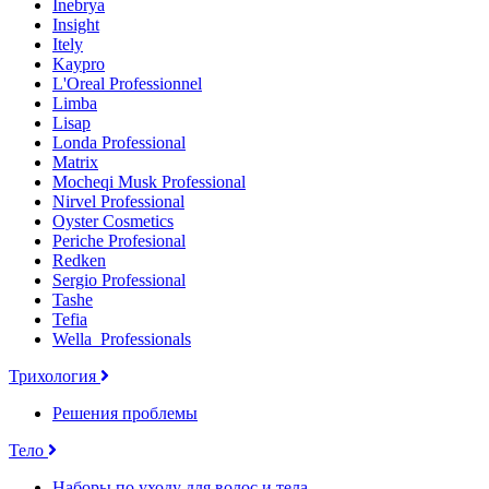
Inebrya
Insight
Itely
Kaypro
L'Oreal Professionnel
Limba
Lisap
Londa Professional
Matrix
Mocheqi Musk Professional
Nirvel Professional
Oyster Cosmetics
Periche Profesional
Redken
Sergio Professional
Tashe
Tefia
Wella_Professionals
Трихология
Решения проблемы
Тело
Наборы по уходу для волос и тела