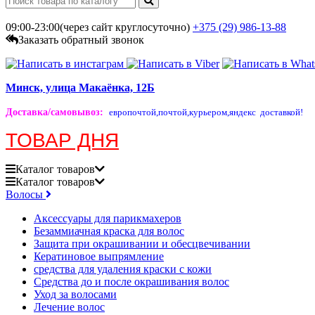
09:00-23:00(через сайт круглосуточно)
+375 (29)
986-13-88
Заказать обратный звонок
Минск, улица Макаёнка, 12Б
Доставка/самовывоз
:
европочтой,
почтой,
курьером,
яндекс доставкой!
ТОВАР ДНЯ
Каталог
товаров
Каталог
товаров
Волосы
Аксессуары для парикмахеров
Безаммиачная краска для волос
Защита при окрашивании и обесцвечивании
Кератиновое выпрямление
средства для удаления краски с кожи
Средства до и после окрашивания волос
Уход за волосами
Лечение волос