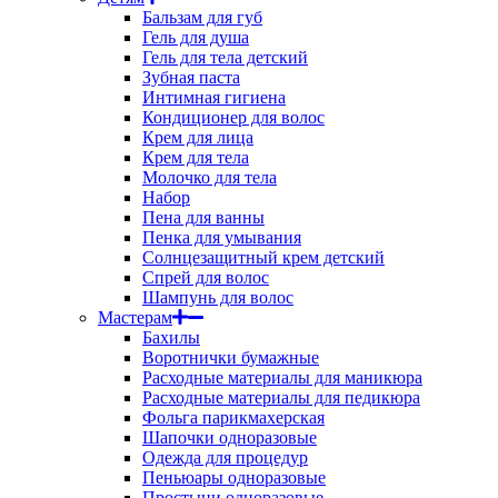
Бальзам для губ
Гель для душа
Гель для тела детский
Зубная паста
Интимная гигиена
Кондиционер для волос
Крем для лица
Крем для тела
Молочко для тела
Набор
Пена для ванны
Пенка для умывания
Солнцезащитный крем детский
Спрей для волос
Шампунь для волос
Мастерам
Бахилы
Воротнички бумажные
Расходные материалы для маникюра
Расходные материалы для педикюра
Фольга парикмахерская
Шапочки одноразовые
Одежда для процедур
Пеньюары одноразовые
Простыни одноразовые