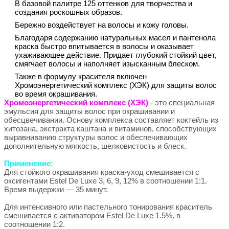
В базовой палитре 125 оттенков для творчества и
создания роскошных образов.
Бережно воздействует на волосы и кожу головы.
Благодаря содержанию натуральных масел и пантенола
краска быстро впитывается в волосы и оказывает
ухаживающее действие. Придает глубокий стойкий цвет,
смягчает волосы и наполняет изысканным блеском.
Также в формулу красителя включен
Хромоэнергетический комплекс (ХЭК) для защиты волос
во время окрашивания.
Хромоэнергетический комплекс (ХЭК)
-
это специальная
эмульсия для защиты волос при окрашивании и
обесцвечивании. Основу комплекса составляет коктейль из
хитозана, экстракта каштана и витаминов, способствующих
выравниванию структуры волос и обеспечивающих
дополнительную мягкость, шелковистость и блеск.
Применение:
Для стойкого окрашивания краска-уход смешивается с
оксигентами Estel De Luxe 3, 6, 9, 12% в соотношении 1:1.
Время выдержки — 35 минут.
Для интенсивного или пастельного тонирования краситель
смешивается с активатором Estel De Luxe 1.5%. в
соотношении 1:2.