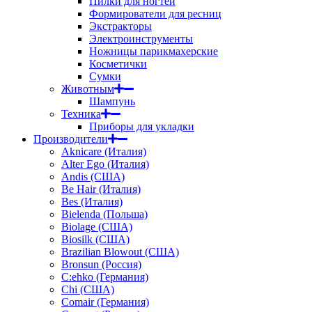
Пилки для ногтей
Формирователи для ресниц
Экстракторы
Электроинструменты
Ножницы парикмахерские
Косметички
Сумки
Животным
Шампунь
Техника
Приборы для укладки
Производители
Aknicare (Италия)
Alter Ego (Италия)
Andis (США)
Be Hair (Италия)
Bes (Италия)
Bielenda (Польша)
Biolage (США)
Biosilk (США)
Brazilian Blowout (США)
Bronsun (Россия)
C:ehko (Германия)
Chi (США)
Comair (Германия)