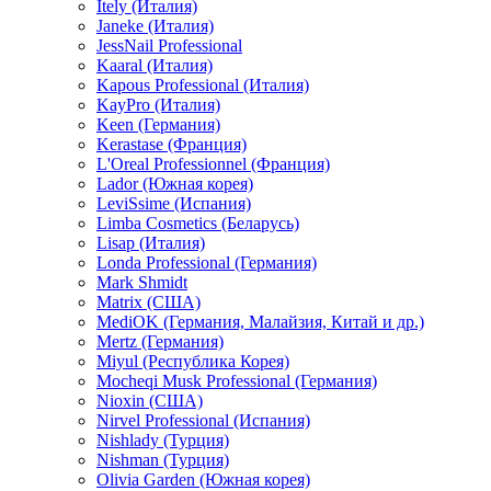
Itely (Италия)
Janeke (Италия)
JessNail Professional
Kaaral (Италия)
Kapous Professional (Италия)
KayPro (Италия)
Keen (Германия)
Kerastase (Франция)
L'Oreal Professionnel (Франция)
Lador (Южная корея)
LeviSsime (Испания)
Limba Cosmetics (Беларусь)
Lisap (Италия)
Londa Professional (Германия)
Mark Shmidt
Matrix (США)
MediOK (Германия, Малайзия, Китай и др.)
Mertz (Германия)
Miyul (Республика Корея)
Mocheqi Musk Professional (Германия)
Nioxin (США)
Nirvel Professional (Испания)
Nishlady (Турция)
Nishman (Турция)
Olivia Garden (Южная корея)