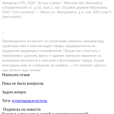
Импортер в РБ: ООО "Эстель Сервис", Минская обл.,Минский р-
н,Боровлянский с/с, д.32, корп.1, каб. 29,район деревни Малиновка
ООО "Сити косметик", г. Минск,ул. Жилуновича, д.4, пом. 5002,этаж 5
(пристройка)
–
Производители оставляют за собой право изменять внешний вид,
характеристики и комплектацию товара, предварительно не
уведомляя продавцов и потребителей. Просим вас отнестись с
пониманием к данному факту и заранее приносим извинения за
возможные неточности в описании и фотографиях товара. Будем
благодарны вам за сообщение об ошибках — это поможет сделать
наш каталог еще точнее!
Написать отзыв
Пока не было вопросов.
Задать вопрос
Теги:
купитькраскуестель
Подписка на новости
Будьте в курсе новых акций и спецпредложений!