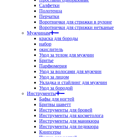
Салфетки
Полотенца
Перчатки
Воротнички для стрижки в рулоне
Воротнички для стрижки нетканые
Мужчинам
краска для бороды
набор
окислитель
Уход за телом для мужчин
Бритье
Парфюмерия
Уход за волосами для мужчин
Уход за лицом
Укладка и стайлинг для мужчин
Уход за бородой
Инструменты
Бафы для ногтей
Бритвы шаветт
Инструменты для бровей
Инструменты для косметолога
Инструменты для маникюра
Инструменты для педикюра
Книпсеры