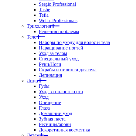
Sergio Professional
Tashe
Tefia
Wella_Professionals
Трихология
Решения проблемы
Тело
Наборы по уходу для волос и тела
Наращивание ногтей
Уход за телом
Специальный уход
Руки/Ноги
Скрабы и пилинги для тела
Депиляция
Лицо
Губы
Уход за полостью рта
Уход
Очищение
Глаза
Домашний уход
Зубная паста
Ресницы/брови
Декоративная косметика
Детям