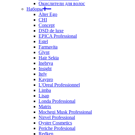
Окислители для волос
Наборы
Alter Ego
CHI
Concept
DSD de luxe
EPICA Professional
Estel
Farmavita
Glynt
Hair Sekta
Inebrya
Insight
Itely
Kaypro
L'Oreal Professionnel
Limba
Lisap
Londa Professional
Matrix
Mocheqi Musk Professional
Nirvel Professional
Oyster Cosmetics
Periche Profesional
Redken