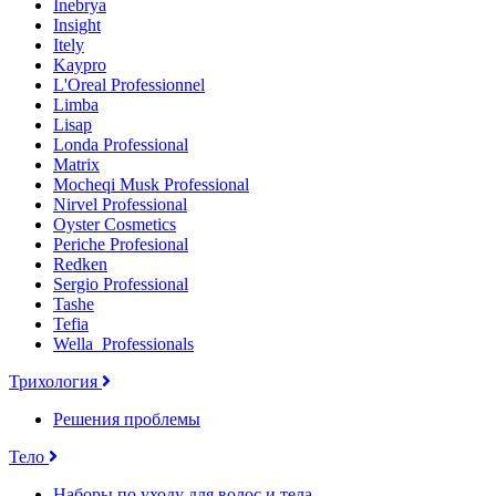
Inebrya
Insight
Itely
Kaypro
L'Oreal Professionnel
Limba
Lisap
Londa Professional
Matrix
Mocheqi Musk Professional
Nirvel Professional
Oyster Cosmetics
Periche Profesional
Redken
Sergio Professional
Tashe
Tefia
Wella_Professionals
Трихология
Решения проблемы
Тело
Наборы по уходу для волос и тела