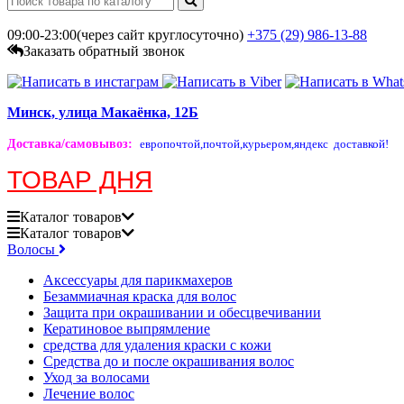
09:00-23:00(через сайт круглосуточно)
+375 (29)
986-13-88
Заказать обратный звонок
Минск, улица Макаёнка, 12Б
Доставка/самовывоз
:
европочтой,
почтой,
курьером,
яндекс доставкой!
ТОВАР ДНЯ
Каталог
товаров
Каталог
товаров
Волосы
Аксессуары для парикмахеров
Безаммиачная краска для волос
Защита при окрашивании и обесцвечивании
Кератиновое выпрямление
средства для удаления краски с кожи
Средства до и после окрашивания волос
Уход за волосами
Лечение волос