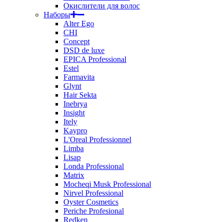
Окислители для волос
Наборы
Alter Ego
CHI
Concept
DSD de luxe
EPICA Professional
Estel
Farmavita
Glynt
Hair Sekta
Inebrya
Insight
Itely
Kaypro
L'Oreal Professionnel
Limba
Lisap
Londa Professional
Matrix
Mocheqi Musk Professional
Nirvel Professional
Oyster Cosmetics
Periche Profesional
Redken