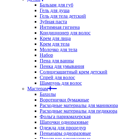
Бальзам для губ
Гель для душа
Гель для тела детский
Зубная паста
Интимная гигиена
Кондиционер для волос
Крем для лица
Крем для тела
Молочко для тела
Набор
Пена для ванны
Пенка для умывания
Солнцезащитный крем детский
Спрей для волос
Шампунь для волос
Мастерам
Бахилы
Воротнички бумажные
Расходные материалы для маникюра
Расходные материалы для педикюра
Фольга парикмахерская
Шапочки одноразовые
Одежда для процедур
Пеньюары одноразовые
Простыни одноразовые