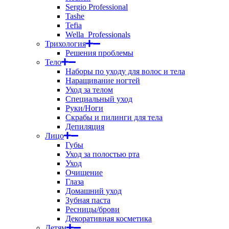
Sergio Professional
Tashe
Tefia
Wella_Professionals
Трихология
Решения проблемы
Тело
Наборы по уходу для волос и тела
Наращивание ногтей
Уход за телом
Специальный уход
Руки/Ноги
Скрабы и пилинги для тела
Депиляция
Лицо
Губы
Уход за полостью рта
Уход
Очищение
Глаза
Домашний уход
Зубная паста
Ресницы/брови
Декоративная косметика
Детям