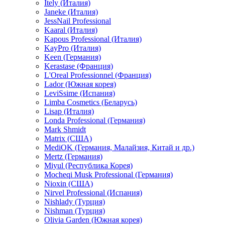
Itely (Италия)
Janeke (Италия)
JessNail Professional
Kaaral (Италия)
Kapous Professional (Италия)
KayPro (Италия)
Keen (Германия)
Kerastase (Франция)
L'Oreal Professionnel (Франция)
Lador (Южная корея)
LeviSsime (Испания)
Limba Cosmetics (Беларусь)
Lisap (Италия)
Londa Professional (Германия)
Mark Shmidt
Matrix (США)
MediOK (Германия, Малайзия, Китай и др.)
Mertz (Германия)
Miyul (Республика Корея)
Mocheqi Musk Professional (Германия)
Nioxin (США)
Nirvel Professional (Испания)
Nishlady (Турция)
Nishman (Турция)
Olivia Garden (Южная корея)