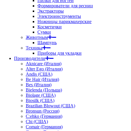
Пилки для ногтей
Формирователи для ресниц
Экстракторы
Электроинструменты
Ножницы парикмахерские
Косметички
Сумки
Животным
Шампунь
Техника
Приборы для укладки
Производители
Aknicare (Италия)
Alter Ego (Италия)
Andis (США)
Be Hair (Италия)
Bes (Италия)
Bielenda (Польша)
Biolage (США)
Biosilk (США)
Brazilian Blowout (США)
Bronsun (Россия)
C:ehko (Германия)
Chi (США)
Comair (Германия)