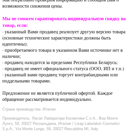
возможности снижения цены.
Мы не сможем гарантировать индивидуальную скидку на
товар, если:
· указанный Вами продавец реализует другую версию товара
(основные технические характеристики должны быть
идентичны);
· приобретаемого товара в указанном Вами источнике нет в
наличии;
· продавец находится за пределами Республики Беларусь;
· продавец не имеет официального статуса (ООО, ИП и т.п.)
· указанный вами продавец торгует контрабандными или
поддельными товарами.
Предложение не является публичной офертой. Каждое
обращение рассматривается индивидуально.
Страна производства: Италия
Производитель: Лисап Лаборатори Косметики С.п.А., Виа Монте
Лунго, 59, 20027 Рескальдина, Италия / Lisap Laboratori Cosmetici
S.p.A., Via Monte Lungo, 59, 20027 Rescaldina MI, Italy