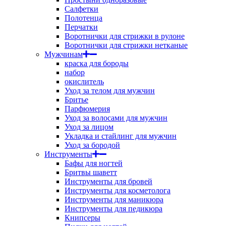
Салфетки
Полотенца
Перчатки
Воротнички для стрижки в рулоне
Воротнички для стрижки нетканые
Мужчинам
краска для бороды
набор
окислитель
Уход за телом для мужчин
Бритье
Парфюмерия
Уход за волосами для мужчин
Уход за лицом
Укладка и стайлинг для мужчин
Уход за бородой
Инструменты
Бафы для ногтей
Бритвы шаветт
Инструменты для бровей
Инструменты для косметолога
Инструменты для маникюра
Инструменты для педикюра
Книпсеры