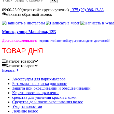
09:00-23:00(через сайт круглосуточно)
+375 (29)
986-13-88
Заказать обратный звонок
Минск, улица Макаёнка, 12Б
Доставка/самовывоз
:
европочтой,
почтой,
курьером,
яндекс доставкой!
ТОВАР ДНЯ
Каталог
товаров
Каталог
товаров
Волосы
Аксессуары для парикмахеров
Безаммиачная краска для волос
Защита при окрашивании и обесцвечивании
Кератиновое выпрямление
средства для удаления краски с кожи
Средства до и после окрашивания волос
Уход за волосами
Лечение волос