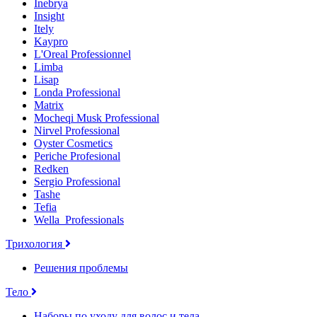
Inebrya
Insight
Itely
Kaypro
L'Oreal Professionnel
Limba
Lisap
Londa Professional
Matrix
Mocheqi Musk Professional
Nirvel Professional
Oyster Cosmetics
Periche Profesional
Redken
Sergio Professional
Tashe
Tefia
Wella_Professionals
Трихология
Решения проблемы
Тело
Наборы по уходу для волос и тела