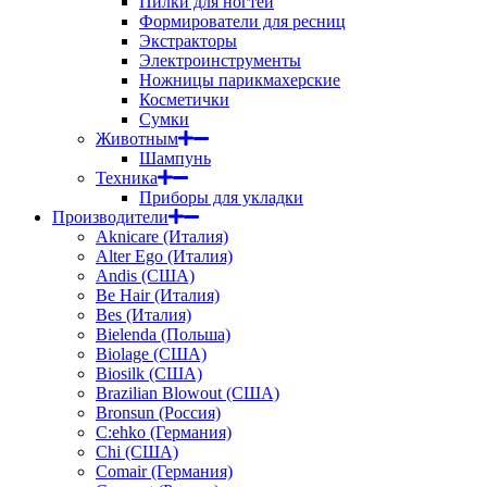
Пилки для ногтей
Формирователи для ресниц
Экстракторы
Электроинструменты
Ножницы парикмахерские
Косметички
Сумки
Животным
Шампунь
Техника
Приборы для укладки
Производители
Aknicare (Италия)
Alter Ego (Италия)
Andis (США)
Be Hair (Италия)
Bes (Италия)
Bielenda (Польша)
Biolage (США)
Biosilk (США)
Brazilian Blowout (США)
Bronsun (Россия)
C:ehko (Германия)
Chi (США)
Comair (Германия)