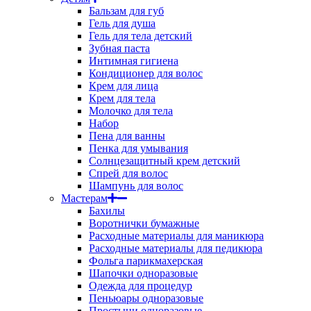
Бальзам для губ
Гель для душа
Гель для тела детский
Зубная паста
Интимная гигиена
Кондиционер для волос
Крем для лица
Крем для тела
Молочко для тела
Набор
Пена для ванны
Пенка для умывания
Солнцезащитный крем детский
Спрей для волос
Шампунь для волос
Мастерам
Бахилы
Воротнички бумажные
Расходные материалы для маникюра
Расходные материалы для педикюра
Фольга парикмахерская
Шапочки одноразовые
Одежда для процедур
Пеньюары одноразовые
Простыни одноразовые