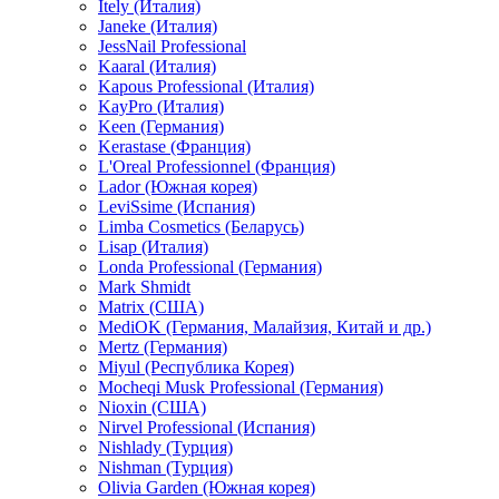
Itely (Италия)
Janeke (Италия)
JessNail Professional
Kaaral (Италия)
Kapous Professional (Италия)
KayPro (Италия)
Keen (Германия)
Kerastase (Франция)
L'Oreal Professionnel (Франция)
Lador (Южная корея)
LeviSsime (Испания)
Limba Cosmetics (Беларусь)
Lisap (Италия)
Londa Professional (Германия)
Mark Shmidt
Matrix (США)
MediOK (Германия, Малайзия, Китай и др.)
Mertz (Германия)
Miyul (Республика Корея)
Mocheqi Musk Professional (Германия)
Nioxin (США)
Nirvel Professional (Испания)
Nishlady (Турция)
Nishman (Турция)
Olivia Garden (Южная корея)