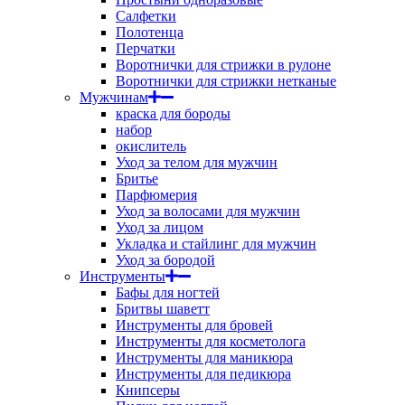
Салфетки
Полотенца
Перчатки
Воротнички для стрижки в рулоне
Воротнички для стрижки нетканые
Мужчинам
краска для бороды
набор
окислитель
Уход за телом для мужчин
Бритье
Парфюмерия
Уход за волосами для мужчин
Уход за лицом
Укладка и стайлинг для мужчин
Уход за бородой
Инструменты
Бафы для ногтей
Бритвы шаветт
Инструменты для бровей
Инструменты для косметолога
Инструменты для маникюра
Инструменты для педикюра
Книпсеры