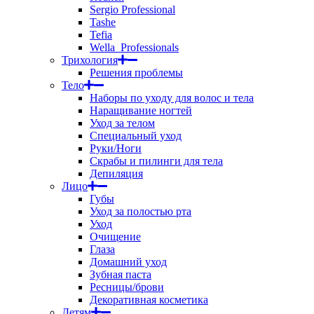
Sergio Professional
Tashe
Tefia
Wella_Professionals
Трихология
Решения проблемы
Тело
Наборы по уходу для волос и тела
Наращивание ногтей
Уход за телом
Специальный уход
Руки/Ноги
Скрабы и пилинги для тела
Депиляция
Лицо
Губы
Уход за полостью рта
Уход
Очищение
Глаза
Домашний уход
Зубная паста
Ресницы/брови
Декоративная косметика
Детям