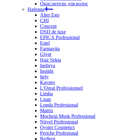
Окислители для волос
Наборы
Alter Ego
CHI
Concept
DSD de luxe
EPICA Professional
Estel
Farmavita
Glynt
Hair Sekta
Inebrya
Insight
Itely
Kaypro
L'Oreal Professionnel
Limba
Lisap
Londa Professional
Matrix
Mocheqi Musk Professional
Nirvel Professional
Oyster Cosmetics
Periche Profesional
Redken