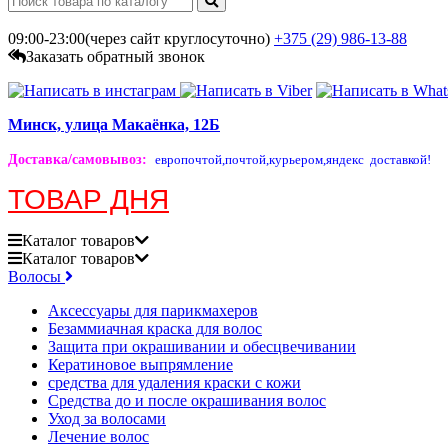
09:00-23:00(через сайт круглосуточно)
+375 (29)
986-13-88
Заказать обратный звонок
Минск, улица Макаёнка, 12Б
Доставка/самовывоз
:
европочтой,
почтой,
курьером,
яндекс доставкой!
ТОВАР ДНЯ
Каталог
товаров
Каталог
товаров
Волосы
Аксессуары для парикмахеров
Безаммиачная краска для волос
Защита при окрашивании и обесцвечивании
Кератиновое выпрямление
средства для удаления краски с кожи
Средства до и после окрашивания волос
Уход за волосами
Лечение волос