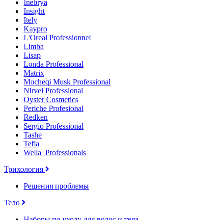
Inebrya
Insight
Itely
Kaypro
L'Oreal Professionnel
Limba
Lisap
Londa Professional
Matrix
Mocheqi Musk Professional
Nirvel Professional
Oyster Cosmetics
Periche Profesional
Redken
Sergio Professional
Tashe
Tefia
Wella_Professionals
Трихология
Решения проблемы
Тело
Наборы по уходу для волос и тела