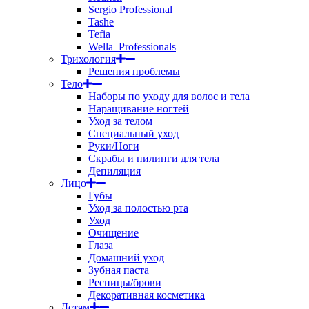
Sergio Professional
Tashe
Tefia
Wella_Professionals
Трихология
Решения проблемы
Тело
Наборы по уходу для волос и тела
Наращивание ногтей
Уход за телом
Специальный уход
Руки/Ноги
Скрабы и пилинги для тела
Депиляция
Лицо
Губы
Уход за полостью рта
Уход
Очищение
Глаза
Домашний уход
Зубная паста
Ресницы/брови
Декоративная косметика
Детям