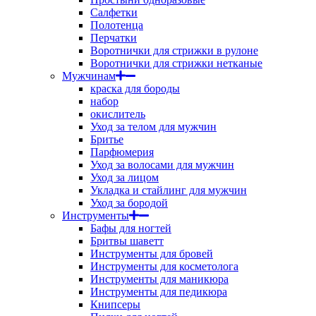
Салфетки
Полотенца
Перчатки
Воротнички для стрижки в рулоне
Воротнички для стрижки нетканые
Мужчинам
краска для бороды
набор
окислитель
Уход за телом для мужчин
Бритье
Парфюмерия
Уход за волосами для мужчин
Уход за лицом
Укладка и стайлинг для мужчин
Уход за бородой
Инструменты
Бафы для ногтей
Бритвы шаветт
Инструменты для бровей
Инструменты для косметолога
Инструменты для маникюра
Инструменты для педикюра
Книпсеры