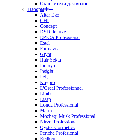
Окислители для волос
Наборы
Alter Ego
CHI
Concept
DSD de luxe
EPICA Professional
Estel
Farmavita
Glynt
Hair Sekta
Inebrya
Insight
Itely
Kaypro
L'Oreal Professionnel
Limba
Lisap
Londa Professional
Matrix
Mocheqi Musk Professional
Nirvel Professional
Oyster Cosmetics
Periche Profesional
Redken