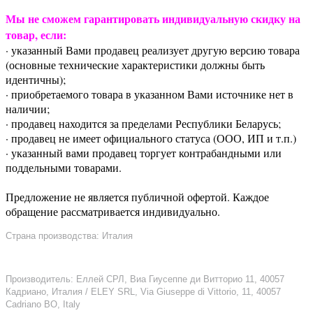
Мы не сможем гарантировать индивидуальную скидку на
товар, если:
· указанный Вами продавец реализует другую версию товара
(основные технические характеристики должны быть
идентичны);
· приобретаемого товара в указанном Вами источнике нет в
наличии;
· продавец находится за пределами Республики Беларусь;
· продавец не имеет официального статуса (ООО, ИП и т.п.)
· указанный вами продавец торгует контрабандными или
поддельными товарами.
Предложение не является публичной офертой. Каждое
обращение рассматривается индивидуально.
Страна производства: Италия
Производитель: Еллей СРЛ, Виа Гиусеппе ди Витторио 11, 40057
Кадриано, Италия / ELEY SRL, Via Giuseppe di Vittorio, 11, 40057
Cadriano BO, Italy