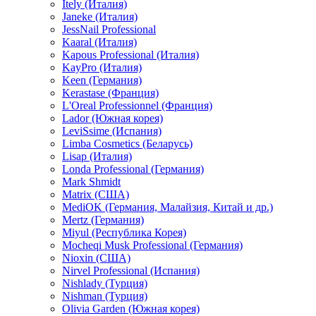
Itely (Италия)
Janeke (Италия)
JessNail Professional
Kaaral (Италия)
Kapous Professional (Италия)
KayPro (Италия)
Keen (Германия)
Kerastase (Франция)
L'Oreal Professionnel (Франция)
Lador (Южная корея)
LeviSsime (Испания)
Limba Cosmetics (Беларусь)
Lisap (Италия)
Londa Professional (Германия)
Mark Shmidt
Matrix (США)
MediOK (Германия, Малайзия, Китай и др.)
Mertz (Германия)
Miyul (Республика Корея)
Mocheqi Musk Professional (Германия)
Nioxin (США)
Nirvel Professional (Испания)
Nishlady (Турция)
Nishman (Турция)
Olivia Garden (Южная корея)