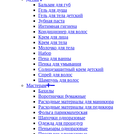
Бальзам для губ
Гель для душа
Гель для тела детский
Зубная паста
Интимная гигиена
Кондиционер для волос
Крем для лица
Крем для тела
Молочко для тела
Набор
Пена для ванны
Пенка для умывания
Солнцезащитный крем детский
Спрей для волос
Шампунь для волос
Мастерам
Бахилы
Воротнички бумажные
Расходные материалы для маникюра
Расходные материалы для педикюра
Фольга парикмахерская
Шапочки одноразовые
Одежда для процедур
Пеньюары одноразовые
Простыни одноразовые