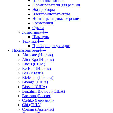
Пилки для ногтей
Формирователи для ресниц
Экстракторы
Электроинструменты
Ножницы парикмахерские
Косметички
Сумки
Животным
Шампунь
Техника
Приборы для укладки
Производители
Aknicare (Италия)
Alter Ego (Италия)
Andis (США)
Be Hair (Италия)
Bes (Италия)
Bielenda (Польша)
Biolage (США)
Biosilk (США)
Brazilian Blowout (США)
Bronsun (Россия)
C:ehko (Германия)
Chi (США)
Comair (Германия)